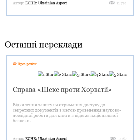
Автор:
ECHR: Ukrainian Aspect
11 774
Останні переклади
Прес-релізи
Справа «Шекс проти Хорватії»
Відхилення запиту на отримання доступу до
секретних документів з метою проведення науково-
дослідної роботи для книги з підстав національної
безпеки.
Автор:
ECHR: Ukrainian Aspect
5 087