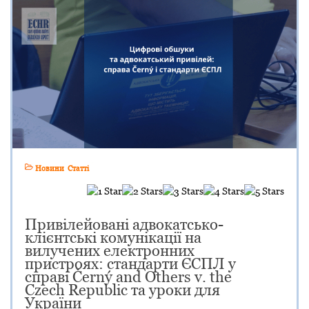
Новини
Статті
Привілейовані адвокатсько-
клієнтські комунікації на
вилучених електронних
пристроях: стандарти ЄСПЛ у
справі Černý and Others v. the
Czech Republic та уроки для
України