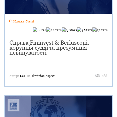
Новини
Статті
Справа Fininvest & Berlusconi:
корупція судді та презумпція
невинуватості
Автор:
ECHR: Ukrainian Aspect
788