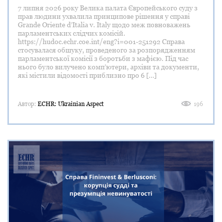
7 липня 2026 року Велика палата Європейського суду з
прав людини ухвалила принципове рішення у справі
Grande Oriente d’Italia v. Italy щодо меж повноважень
парламентських слідчих комісій.
https://hudoc.echr.coe.int/eng?i=001-251292 Справа
стосувалася обшуку, проведеного за розпорядженням
парламентської комісії з боротьби з мафією. Під час
нього було вилучено комп’ютери, архіви та документи,
які містили відомості приблизно про 6 […]
Автор:
ECHR: Ukrainian Aspect
196