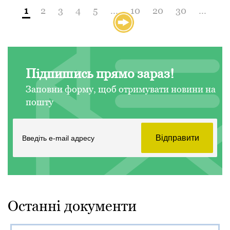
1
2
3
4
5
...
10
20
30
...
»
Підпишись прямо зараз!
Заповни форму, щоб отримувати новини на
пошту
Останні документи