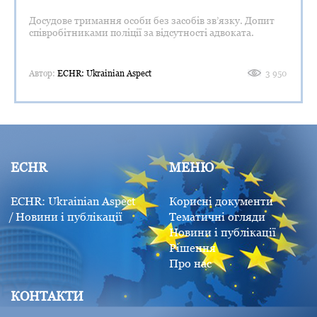
Досудове тримання особи без засобів зв’язку. Допит
співробітниками поліції за відсутності адвоката.
Автор:
ECHR: Ukrainian Aspect
3 950
ECHR
МЕНЮ
ECHR: Ukrainian Aspect
Корисні документи
Новини і публікації
Тематичні огляди
Новини і публікації
Рішення
Про нас
КОНТАКТИ