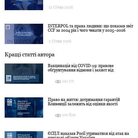
12 Січня 2026
INTERPOL та права людини: що показав звіт
CCF за 2024 рік і чого чекати у 2025–2026
2 Січня 2026
Кращі статті автора
Вакцинація від COVID-19: правове
обґрунтування відмови і захист від
подальшої дискримінації
142 171
Право на життя: дотримання гарантій
Конвенції залежить від оцінки якості
розслідування
100 829
ЄСПЛ наказав Росії утриматися від атак на
цивільні об’єкти України