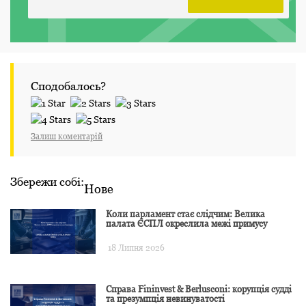
Сподобалось?
Залиш коментарій
Збережи собі:
Нове
Коли парламент стає слідчим: Велика
палата ЄСПЛ окреслила межі примусу
18 Липня 2026
Справа Fininvest & Berlusconi: корупція судді
та презумпція невинуватості