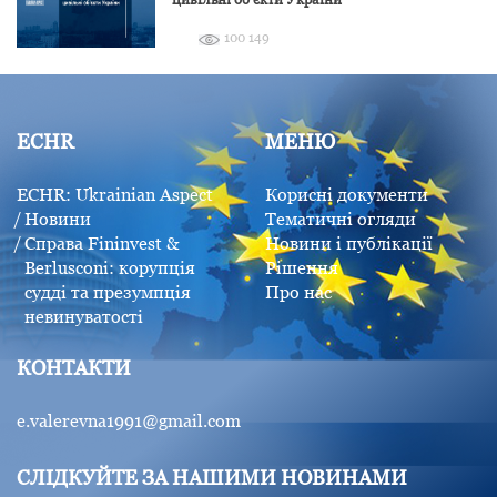
100 149
ECHR
МЕНЮ
ECHR: Ukrainian Aspect
Корисні документи
Новини
Тематичні огляди
Справа Fininvest &
Новини і публікації
Berlusconi: корупція
Рішення
судді та презумпція
Про нас
невинуватості
КОНТАКТИ
e.valerevna1991@gmail.com
СЛІДКУЙТЕ ЗА НАШИМИ НОВИНАМИ