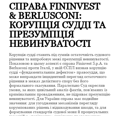
СПРАВА FININVEST
& BERLUSCONI:
КОРУПЦІЯ СУДДІ ТА
ПРЕЗУМПЦІЯ
НЕВИНУВАТОСТІ
Корупція судді ставить під сумнів остаточність судового
рішення та випробовує межі презумпції невинуватості.
Показовою в цьому аспекті є справа Fininvest S.p.A. та
Berlusconi проти Італії, у якій ЄСПЛ визнав корупцію
судді «фундаментальним дефектом» правосуддя, що
може виправдати інцидентний перегляд остаточного
рішення в межах деліктного спору без його
формального скасування. Паралельно Суд окреслив
умови, за яких цивільний аналіз фактів, пов’язаних із
кримінальним провадженням, не підриває презумпцію
невинуватості. Для України справа має подвійне
значення: для узгодження механізмів перегляду
корумпованих рішень і відшкодування шкоди, та для
формування стандартів судової мови й процесуальних