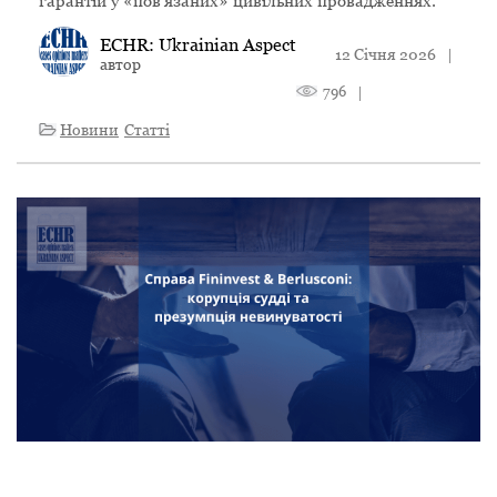
гарантій у «пов’язаних» цивільних провадженнях.
ECHR: Ukrainian Aspect
12 Січня 2026
|
автор
796
|
Новини
Статті