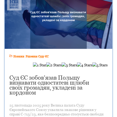
Новини
Рішення Суду ЄС
Суд ЄС зобов’язав Польщу
визнавати одностатеві шлюби
своїх громадян, укладені за
кордоном
25 листопада 2025 року Велика палата Суду
Європейського Союзу ухвалила знакове рішення у
справі C-713/23, яке безпосередньо стосується свободи