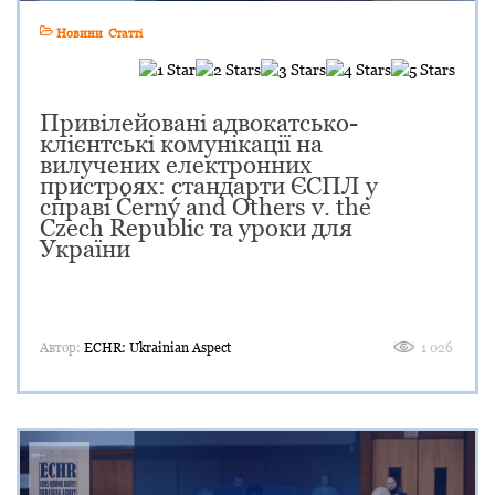
Новини
Статті
Привілейовані адвокатсько-
клієнтські комунікації на
вилучених електронних
пристроях: стандарти ЄСПЛ у
справі Černý and Others v. the
Czech Republic та уроки для
України
Автор:
ECHR: Ukrainian Aspect
1 026