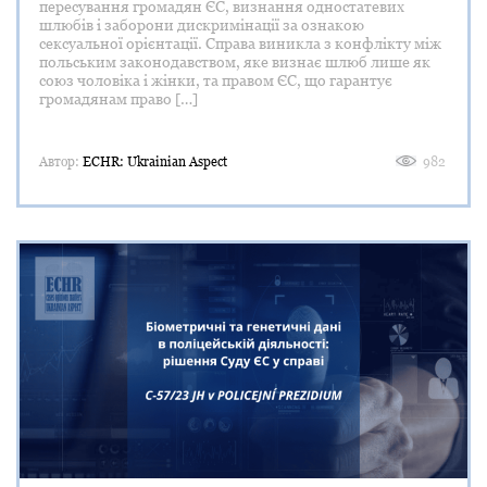
пересування громадян ЄС, визнання одностатевих
шлюбів і заборони дискримінації за ознакою
сексуальної орієнтації. Справа виникла з конфлікту між
польським законодавством, яке визнає шлюб лише як
союз чоловіка і жінки, та правом ЄС, що гарантує
громадянам право […]
Автор:
ECHR: Ukrainian Aspect
982