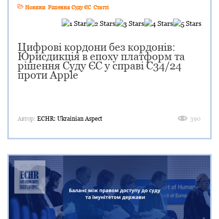
Новини
Рішення Суду ЄС
Статті
Цифрові кордони без кордонів:
Юрисдикція в епоху платформ та
рішення Суду ЄС у справі C34/24
проти Apple
Автор:
ECHR: Ukrainian Aspect
390