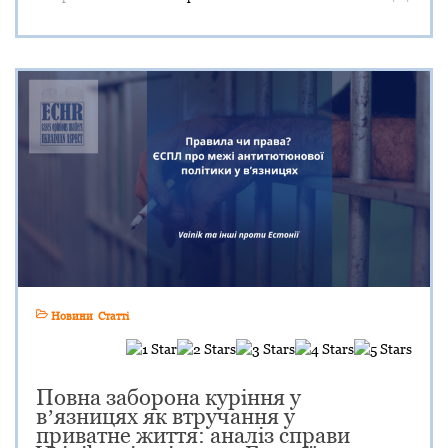
Новини
Статті
Повна заборона куріння у
вʼязницях як втручання у
приватне життя: аналіз справи