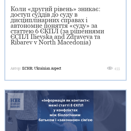
Коли «другий рівень» зникає:
доступ суддів до суду в
дисциплінарних справах і
автономне поняття «суду» за
статтею 6 ЄКПЛ (за рішеннями
ЄСПЛ Ilievska and Zdraveva та
Ribarev v North Macedonia)
Автор:
ECHR: Ukrainian Aspect
455