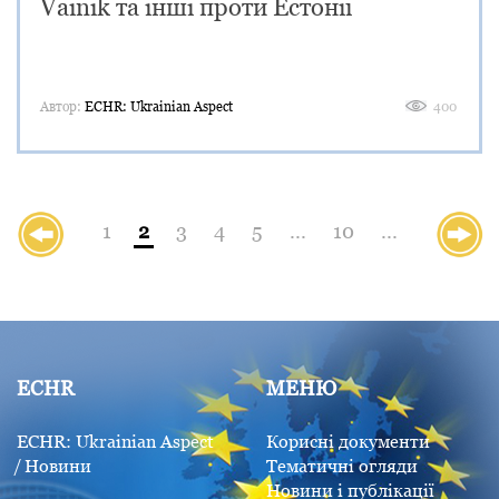
Vainik та інші проти Естонії
Автор:
ECHR: Ukrainian Aspect
400
«
1
2
3
4
5
...
10
...
»
ECHR
МЕНЮ
ECHR: Ukrainian Aspect
Корисні документи
Новини
Тематичні огляди
Новини і публікації