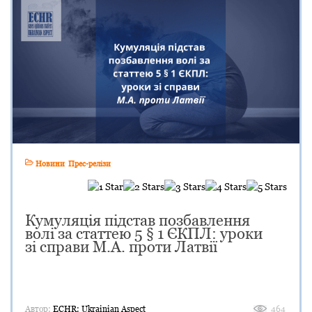
Новини
Прес-релізи
Кумуляція підстав позбавлення
волі за статтею 5 § 1 ЄКПЛ: уроки
зі справи M.A. проти Латвії
Автор:
ECHR: Ukrainian Aspect
464