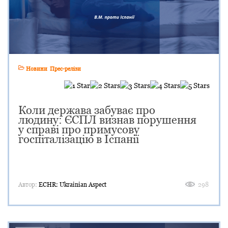
Новини
Прес-релізи
Коли держава забуває про
людину: ЄСПЛ визнав порушення
у справі про примусову
госпіталізацію в Іспанії
Автор:
ECHR: Ukrainian Aspect
298