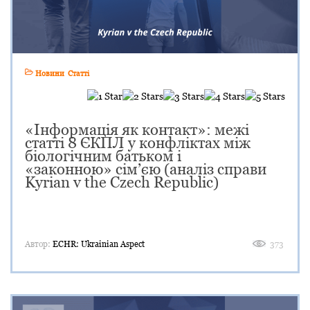
Новини
Статті
«Інформація як контакт»: межі
статті 8 ЄКПЛ у конфліктах між
біологічним батьком і
«законною» сім’єю (аналіз справи
Kyrian v the Czech Republic)
Автор:
ECHR: Ukrainian Aspect
373