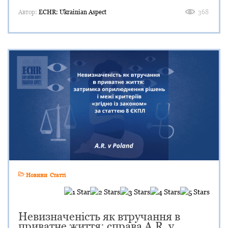
Автор:
ECHR: Ukrainian Aspect
368
Новини
Статті
Невизначеність як втручання в
приватне життя: справа A.R. v