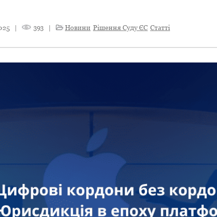
025
|
393
|
Новини
Рішення Суду ЄС
Статті