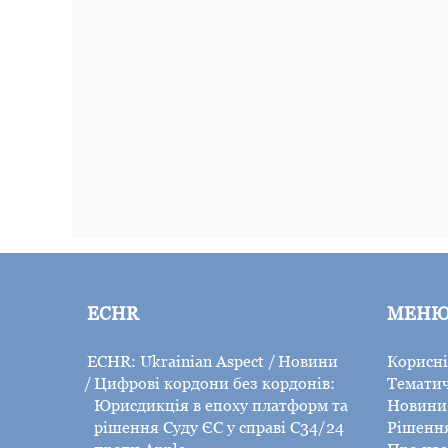
ECHR
МЕН
ECHR: Ukrainian Aspect
Новини
Корисні
Цифрові кордони без кордонів:
Тематич
Юрисдикція в епоху платформ та
Новини 
рішення Суду ЄС у справі C34/24
Рішенн