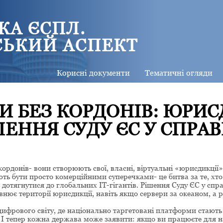
КА ЄСПЛ.
СЬКИЙ АСПЕКТ
Корисні документи
Тематичні огляди
И БЕЗ КОРДОНІВ: ЮРИС
ЕННЯ СУДУ ЄС У СПРАВІ
рдонів- вони створюють свої, власні, віртуальні «юрисдикції»
ть бути просто комерційними суперечками- це битва за те, хто
дотягнутися до глобальних IT-гігантів. Рішення Суду ЄС у спра
внює території юрисдикції, навіть якщо сервери за океаном, а 
 цифрового світу, де національно таргетовані платформи стають
 І тепер кожна держава може заявити: якщо ви працюєте для 