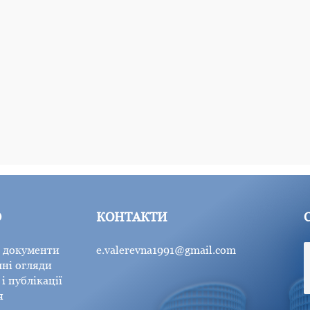
Ю
КОНТАКТИ
 документи
e.valerevna1991@gmail.com
ні огляди
і публікації
я