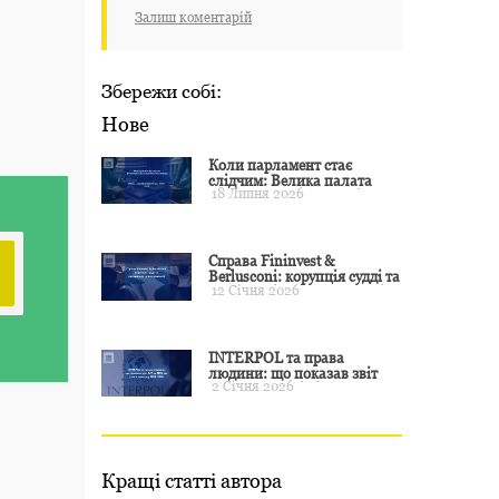
Залиш коментарій
Збережи собі:
Нове
Коли парламент стає
слідчим: Велика палата
18 Липня 2026
ЄСПЛ окреслила межі
примусу
Справа Fininvest &
Berlusconi: корупція судді та
12 Січня 2026
презумпція невинуватості
INTERPOL та права
людини: що показав звіт
2 Січня 2026
CCF за 2024 рік і чого чекати
у 2025–2026
Кращі статті автора