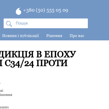
+380 (50) 555 05 09
Новини і публікації
Рішення
Про нас
ДИКЦІЯ В ЕПОХУ
 C34/24 ПРОТИ
.
ві
рішення
наших