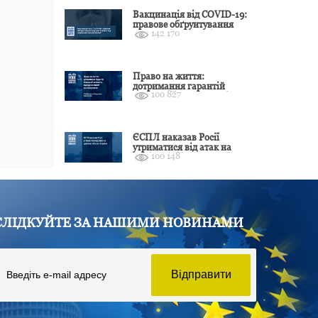
Вакцинація від COVID-19:
правове обґрунтування
142 170
відмови і захист від
подальшої дискримінації
Право на життя:
дотримання гарантій
100 827
Конвенції залежить від
оцінки якості розслідування
ЄСПЛ наказав Росії
утриматися від атак на
100 148
цивільні об’єкти України
СЛІДКУЙТЕ ЗА НАШИМИ НОВИНАМИ