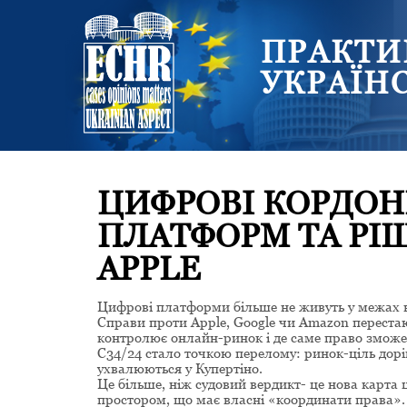
ПРАКТИ
УКРАЇН
ЦИФРОВІ КОРДОН
ПЛАТФОРМ ТА РІШ
APPLE
Цифрові платформи більше не живуть у межах ко
Справи проти Apple, Google чи Amazon перестаю
контролює онлайн-ринок і де саме право зможе 
C34/24 стало точкою перелому: ринок-ціль дорі
ухвалюються у Купертіно.
Це більше, ніж судовий вердикт- це нова карта
простором, що має власні «координати права».