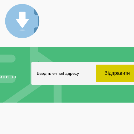
ини на