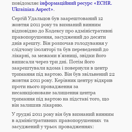
повідомляє
інформаційний ресурс «ECHR.
Ukrainian Aspect»
.
Сергій Удальцов був заарештований 12
жовтня 2011 року та визнаний винним
відповідно до Кодексу про адміністративні
правопорушення, засуджений до десяти
днів арешту. Він розпочав голодування у
слідчому ізоляторі та був переведений до
лікарні, за межами в’язниці, звідки його
виписали через три дні. Потім його
заарештували вдома і повернули в центр
тримання під вартою. Він був звільнений 22
жовтня 2011 року. Керівник центру відкрив
проти нього провадження за
несанкціоноване залишення центра
тримання під вартою на підставі того, що
він залишив лікарню.
У грудні 2011 року він був визнаний винним
в адміністративних правопорушеннях та
засуджений у трьох провадженнях: