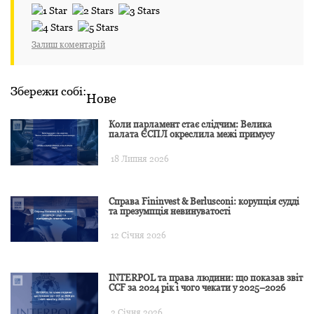
Залиш коментарій
Збережи собі:
Нове
Коли парламент стає слідчим: Велика
палата ЄСПЛ окреслила межі примусу
18 Липня 2026
Справа Fininvest & Berlusconi: корупція судді
та презумпція невинуватості
12 Січня 2026
INTERPOL та права людини: що показав звіт
CCF за 2024 рік і чого чекати у 2025–2026
2 Січня 2026