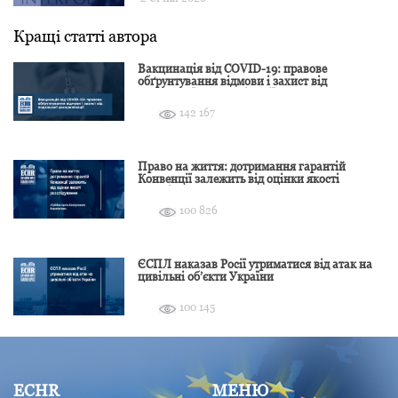
Кращі статті автора
Вакцинація від COVID-19: правове
обґрунтування відмови і захист від
подальшої дискримінації
142 167
Право на життя: дотримання гарантій
Конвенції залежить від оцінки якості
розслідування
100 826
ЄСПЛ наказав Росії утриматися від атак на
цивільні об’єкти України
100 145
ECHR
МЕНЮ