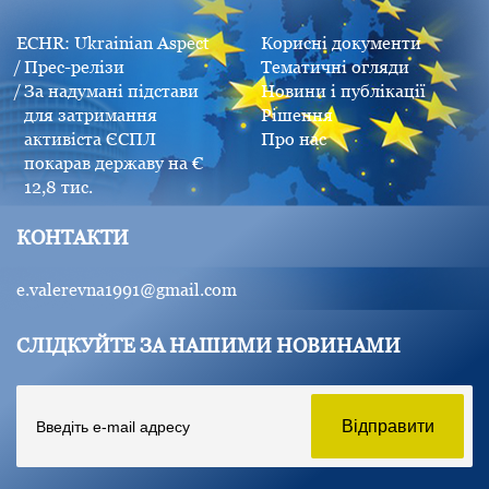
ECHR: Ukrainian Aspect
Корисні документи
Прес-релізи
Тематичні огляди
За надумані підстави
Новини і публікації
для затримання
Рішення
активіста ЄСПЛ
Про нас
покарав державу на €
12,8 тис.
КОНТАКТИ
e.valerevna1991@gmail.com
СЛІДКУЙТЕ ЗА НАШИМИ НОВИНАМИ