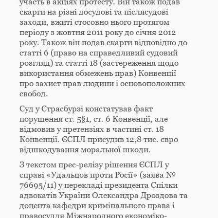
участь в акціях протесту. Він також подав
скарги на різні досудові та післясудові
заходи, вжиті стосовно нього протягом
періоду з жовтня 2011 року до січня 2012
року. Також він подав скарги відповідно до
статті 6 (право на справедливий судовий
розгляд) та статті 18 (застереження щодо
використання обмежень прав) Конвенції
про захист прав людини і основоположних
свобод.
Суд у Страсбурзі констатував факт
порушення ст. 5§1, ст. 6 Конвенції, але
відмовив у претензіях в частині ст. 18
Конвенції. ЄСПЛ присудив 12,8 тис. євро
відшкодування моральної шкоди.
З текстом прес-релізу рішення ЄСПЛ у
справі «Удальцов проти Росії» (заява №
76695/11) у перекладі президента Спілки
адвокатів України Олександра Дроздова та
доцента кафедри кримінального права і
правосуддя Міжнародного економіко-