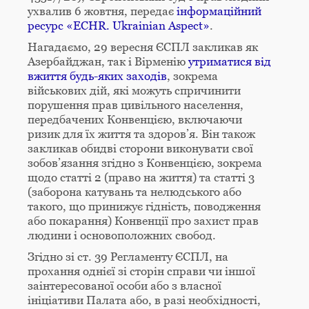
ухвалив 6 жовтня, передає
інформаційний
ресурс «ECHR. Ukrainian Aspect»
.
Нагадаємо, 29 вересня ЄСПЛ закликав як
Азербайджан, так і Вірменію
утриматися від
вжиття будь-яких заходів
, зокрема
військових дій, які можуть спричинити
порушення прав цивільного населення,
передбачених Конвенцією, включаючи
ризик для їх життя та здоров’я. Він також
закликав обидві сторони виконувати свої
зобов’язання згідно з Конвенцією, зокрема
щодо статті 2 (право на життя) та статті 3
(заборона катувань та нелюдського або
такого, що принижує гідність, поводження
або покарання) Конвенції про захист прав
людини і основоположних свобод.
Згідно зі ст. 39 Регламенту ЄСПЛ, на
прохання однієї зі сторін справи чи іншої
заінтересованої особи або з власної
ініціативи Палата або, в разі необхідності,