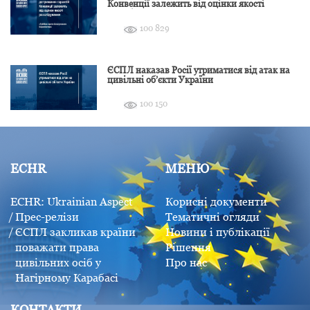
Конвенції залежить від оцінки якості
розслідування
100 829
ЄСПЛ наказав Росії утриматися від атак на
цивільні об’єкти України
100 150
ECHR
МЕНЮ
ECHR: Ukrainian Aspect
Корисні документи
Прес-релізи
Тематичні огляди
ЄСПЛ закликав країни
Новини і публікації
поважати права
Рішення
цивільних осіб у
Про нас
Нагірному Карабасі
КОНТАКТИ