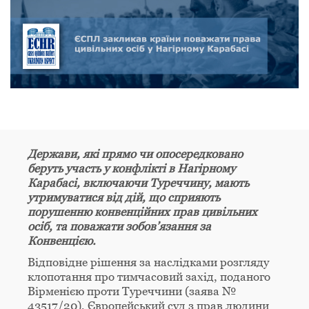
Держави, які прямо чи опосередковано
беруть участь у конфлікті в Нагірному
Карабасі, включаючи Туреччину, мають
утримуватися від дій, що сприяють
порушенню конвенційних прав цивільних
осіб, та поважати зобов’язання за
Конвенцією.
Відповідне рішення за наслідками розгляду
клопотання про тимчасовий захід, поданого
Вірменією проти Туреччини (заява №
43517/20), Європейський суд з прав людини