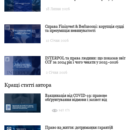
18 Липня 2026
Справа Fininvest & Berlusconi: корупція судді
та презумпція невинуватості
12 Січня 2026
INTERPOL та права людини: що показав звіт
CCF за 2024 рік і чого чекати у 2025–2026
2 Січня 2026
Кращі статті автора
Вакцинація від COVID-19: правове
обґрунтування відмови і захист від
подальшої дискримінації
142 171
Право на життя: дотримання гарантій