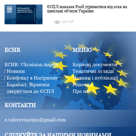
ЄСПЛ наказав Росії утриматися від атак на
цивільні об’єкти України
100 146
ECHR
МЕНЮ
ECHR: Ukrainian Aspect
Корисні документи
Новини
Тематичні огляди
Конфлікт в Нагірному
Новини і публікації
Карабасі: Вірменія
Рішення
звернулася до ЄСПЛ
Про нас
КОНТАКТИ
e.valerevna1991@gmail.com
СЛІДКУЙТЕ ЗА НАШИМИ НОВИНАМИ