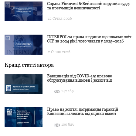
Справа Fininvest & Berlusconi: корупція судді
та презумпція невинуватості
12 Січня 2026
INTERPOL та права людини: що показав звіт
CCF за 2024 рік і чого чекати у 2025–2026
2 Січня 2026
Кращі статті автора
Вакцинація від COVID-19: правове
обґрунтування відмови і захист від
подальшої дискримінації
142 169
Право на життя: дотримання гарантій
Конвенції залежить від оцінки якості
розслідування
100 826