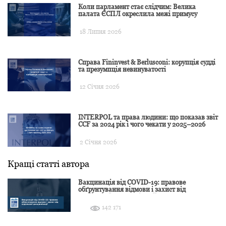
Коли парламент стає слідчим: Велика
палата ЄСПЛ окреслила межі примусу
18 Липня 2026
Справа Fininvest & Berlusconi: корупція судді
та презумпція невинуватості
12 Січня 2026
INTERPOL та права людини: що показав звіт
CCF за 2024 рік і чого чекати у 2025–2026
2 Січня 2026
Кращі статті автора
Вакцинація від COVID-19: правове
обґрунтування відмови і захист від
подальшої дискримінації
142 171