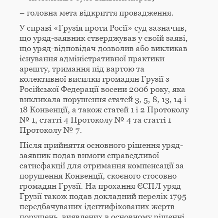
– головна мета відкриття провадження.
У справі «Грузія проти Росії» суд зазначив,
що уряд-заявник стверджував у своїй заяві,
що уряд-відповідач дозволив або викликав
існування адміністративної практики
арешту, тримання під вартою та
колективної висилки громадян Грузії з
Російської Федерації восени 2006 року, яка
викликала порушення статей 3, 5, 8, 13, 14 і
18 Конвенції, а також статей 1 і 2 Протоколу
№ 1, статті 4 Протоколу № 4 та статті 1
Протоколу № 7.
Після прийняття основного рішення уряд-
заявник подав вимоги справедливої
сатисфакції для отримання компенсації за
порушення Конвенції, скоєного стосовно
громадян Грузії. На прохання ЄСПЛ уряд
Грузії також подав докладний перелік 1795
передбачуваних ідентифікованих жертв
порушень, виявлених в основному рішенні.