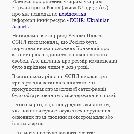
Йдеться про рішення у справі у справі
«Грузія проти Росії» (заява № 13255/07),
про яке нещодавно
повідомляв
інформаційний ресурс
«ECHR: Ukrainian
Aspect»
.
Нагадаємо, в 2014 році Велика Палата
ЄСПЛ постановила, що Росією була
порушена низка положень Конвенції про
захист прав людини та основоположних
свобод. Але питання про розмір компенсації
було вирішене лише у 2019 році.
В останньому рішенні ЄСПЛ виклав три
критерії для встановлення того, чи
присудження справедливої сатисфакції
було обґрунтованим у міждержавній справі:
– тип скарги, поданої урядом-заявником,
яка повинна була стосуватися порушення
основних прав людини своїх громадян або
інших жертв;
– чи можливо було виявити жертв;