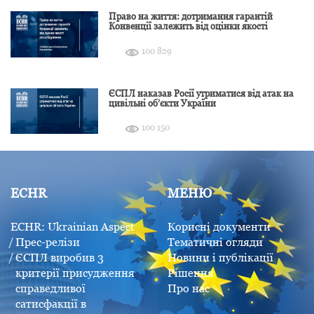
Право на життя: дотримання гарантій
Конвенції залежить від оцінки якості
розслідування
100 829
ЄСПЛ наказав Росії утриматися від атак на
цивільні об’єкти України
100 150
ECHR
МЕНЮ
ECHR: Ukrainian Aspect
Корисні документи
Прес-релізи
Тематичні огляди
ЄСПЛ виробив 3
Новини і публікації
критерії присудження
Рішення
справедливої
Про нас
сатисфакції в