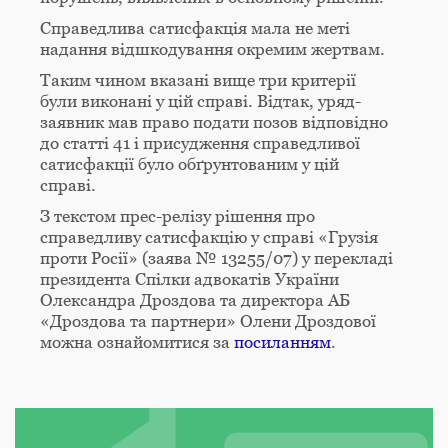
Справедлива сатисфакція мала не меті
надання відшкодування окремим жертвам.
Таким чином вказані вище три критерії
були виконані у цій справі. Відтак, уряд-
заявник мав право подати позов відповідно
до статті 41 і присудження справедливої
сатисфакції було обґрунтованим у цій
справі.
З текстом прес-релізу рішення про
справедливу сатисфакцію у справі «Грузія
проти Росії» (заява № 13255/07) у перекладі
президента Спілки адвокатів України
Олександра Дроздова та директора АБ
«Дроздова та партнери» Олени Дроздової
можна ознайомитися за
посиланням
.