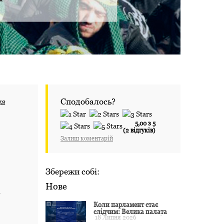
Сподобалось?
на
5,00 з 5
(2 відгуків)
Залиш коментарій
Збережи собі:
Нове
і
Коли парламент стає
слідчим: Велика палата
18 Липня 2026
ЄСПЛ окреслила межі