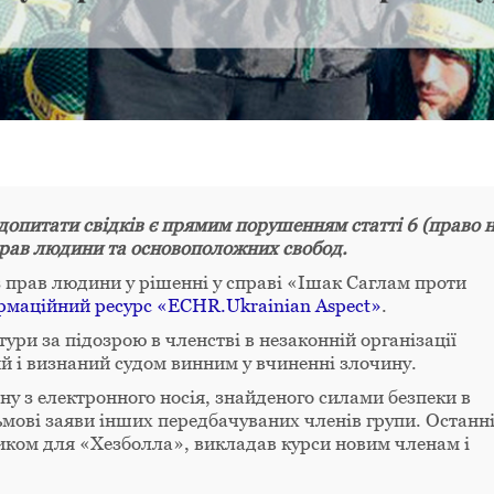
допитати свідків є прямим порушенням статті 6 (право 
 прав людини та основоположних свобод.
з прав людини у рішенні у справі «Ішак Саглам проти
рмаційний ресурс «ECHR.Ukrainian Aspect»
.
ри за підозрою в членстві в незаконній організації
й і визнаний судом винним у вчиненні злочину.
у з електронного носія, знайденого силами безпеки в
мові заяви інших передбачуваних членів групи. Останн
иком для «Хезболла», викладав курси новим членам і