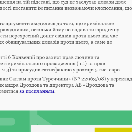
ння на тій підставі, що суд не заслухав докази двох
ливості поставити їм питання незважаючи клопотання, що
го аргументи зводилися до того, що кримінальне
праведливим, оскільки йому не надавали юридичну
ести перехресний допит свідків проти нього під час
их обвинувальних доказів проти нього, а саме до
тті 6 Конвенції про захист прав людини та
сті кримінального провадження (ч.1) та прав
 ч.3) та присудив сатисфакцію у розмірі 5 тис. євро.
«Ішак Саглам проти Туреччини» (№ 22963/08) у переклад
ександра Дроздова та директора АБ «Дроздова та
йомитися
за посиланням
.