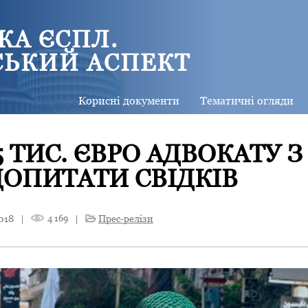
КА ЄСПЛ.
СЬКИЙ АСПЕКТ
Корисні документи
Тематичні огляди
 ТИС. ЄВРО АДВОКАТУ З
ДОПИТАТИ СВІДКІВ
018
|
4 169
|
Прес-релізи