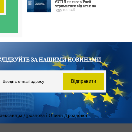
ЄСПЛ наказав Росії
утриматися від атак на
100 148
цивільні об’єкти України
СЛІДКУЙТЕ ЗА НАШИМИ НОВИНАМИ
Олександра Дроздова і Олени Дроздової