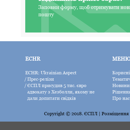
Заповни форму, щоб отримувати нов
пошту
ECHR
МЕН
ECHR: Ukrainian Aspect
Корисні
Прес-релізи
Тематич
ЄСПЛ присудив 5 тис. євро
Новини 
адвокату з Хезболли, якому не
Рішенн
дали допитати свідків
Про нас
Copyright © 2018. ЄСПЛ | Розміщення н