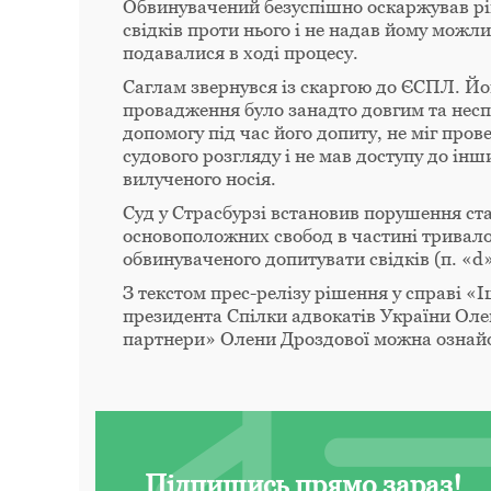
Обвинувачений безуспішно оскаржував ріше
свідків проти нього і не надав йому мож
подавалися в ході процесу.
Саглам звернувся із скаргою до ЄСПЛ. Йо
провадження було занадто довгим та нес
допомогу під час його допиту, не міг пров
судового розгляду і не мав доступу до інш
вилученого носія.
Суд у Страсбурзі встановив порушення ста
основоположних свобод в частині тривало
обвинуваченого допитувати свідків (п. «d»
З текстом прес-релізу рішення у справі 
президента Спілки адвокатів України Ол
партнери» Олени Дроздової можна озна
Підпишись прямо зараз!