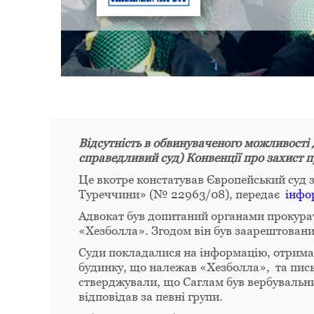
Відсутність в обвинуваченого можливості 
справедливий суд
) Конвенції про захист
Це вкотре констатував Європейський суд 
Туреччини» (№ 22963/08), передає
інфо
Адвокат був допитаний органами прокурату
«Хезболла». Згодом він був заарештовани
Суди покладалися на інформацію, отриман
будинку, що належав «Хезболла», та пись
стверджували, що Саглам був вербувальн
відповідав за певні групи.