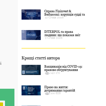
примусу
Справа Fininvest &
Berlusconi: корупція судді та
12 Січня 2026
презумпція невинуватості
INTERPOL та права
людини: що показав звіт
2 Січня 2026
CCF за 2024 рік і чого чекати
у 2025–2026
Кращі статті автора
і
Вакцинація від COVID-19:
правове обґрунтування
142 170
відмови і захист від
подальшої дискримінації
Право на життя:
дотримання гарантій
100 828
Конвенції залежить від
оцінки якості розслідування