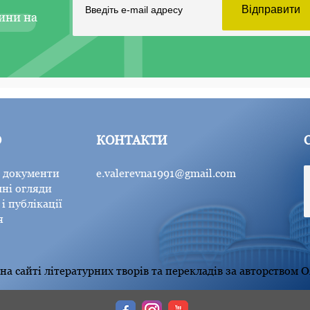
ини на
Ю
КОНТАКТИ
 документи
e.valerevna1991@gmail.com
ні огляди
і публікації
я
а сайті літературних творів та перекладів за авторством 