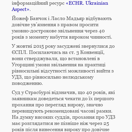
інформаційний ресурс
«ECHR. Ukrainian
Aspect»
.
Йожеф Банчок і Ласло Мадьяр відбувають
довічне ув’язнення з правом просити
умовно-дострокове звільнення через 40
років з моменту набуття вироком чинності.
У жовтні 2015 року засуджені звернулися до
ЄСПЛ. Посилаючись на ст. 3 Конвенції,
вони стверджували, що встановлені в
Угорщині умови звільнення на практиці
рівносильні відсутності можливості вийти з
УДЗ, що рівносильно нелюдському
поводженню.
Суд у Страсбурзі відзначив, що 40 років, які
заявникам доведеться чекати до їх першого
прохання про перегляд вироку, значно
перевищують рекомендовані часові рамки.
На думку високих суддів, прохання про УДЗ
має розглядатися не пізніше ніж через 25
років після винесення вироку про довічне