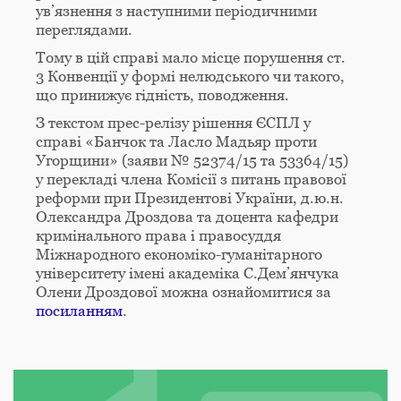
ув’язнення з наступними періодичними
переглядами.
Тому в цій справі мало місце порушення ст.
3 Конвенції у формі нелюдського чи такого,
що принижує гідність, поводження.
З текстом прес-релізу рішення ЄСПЛ у
справі «Банчок та Ласло Мадьяр проти
Угорщини» (заяви № 52374/15 та 53364/15)
у перекладі члена Комісії з питань правової
реформи при Президентові України, д.ю.н.
Олександра Дроздова та доцента кафедри
кримінального права і правосуддя
Міжнародного економіко-гуманітарного
університету імені академіка С.Дем’янчука
Олени Дроздової можна ознайомитися за
посиланням
.