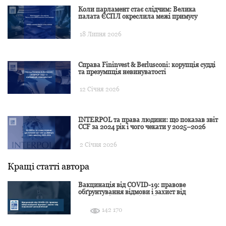
Коли парламент стає слідчим: Велика
палата ЄСПЛ окреслила межі примусу
18 Липня 2026
Справа Fininvest & Berlusconi: корупція судді
та презумпція невинуватості
12 Січня 2026
INTERPOL та права людини: що показав звіт
CCF за 2024 рік і чого чекати у 2025–2026
2 Січня 2026
Кращі статті автора
Вакцинація від COVID-19: правове
обґрунтування відмови і захист від
подальшої дискримінації
142 170