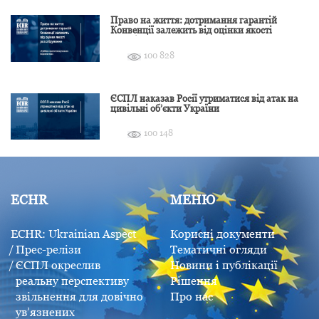
Право на життя: дотримання гарантій
Конвенції залежить від оцінки якості
розслідування
100 828
ЄСПЛ наказав Росії утриматися від атак на
цивільні об’єкти України
100 148
ECHR
МЕНЮ
ECHR: Ukrainian Aspect
Корисні документи
Прес-релізи
Тематичні огляди
ЄСПЛ окреслив
Новини і публікації
реальну перспективу
Рішення
звільнення для довічно
Про нас
ув’язнених