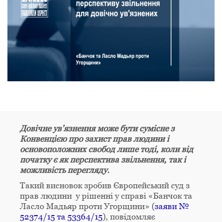
Довічне ув’язнення може бути сумісне з
Конвенцією про захист прав людини і
основоположних свобод лише тоді, коли від
початку є як перспектива звільнення, так і
можливість перегляду.
Такий висновок зробив Європейський суд з
прав людини у рішенні у справі «Банчок та
Ласло Мадьяр проти Угорщини» (
заяви №
52374/15 та 53364/15
), повідомляє