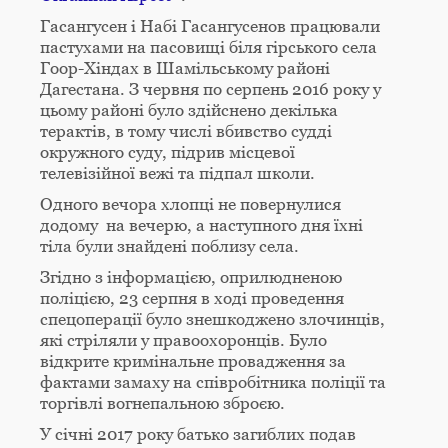
Гасангусен і Набі Гасангусенов працювали
пастухами на пасовищі біля гірського села
Гоор-Хіндах в Шамільському районі
Дагестана. З червня по серпень 2016 року у
цьому районі було здійснено декілька
терактів, в тому числі вбивство судді
окружного суду, підрив місцевої
телевізійної вежі та підпал школи.
Одного вечора хлопці не повернулися
додому на вечерю, а наступного дня їхні
тіла були знайдені поблизу села.
Згідно з інформацією, оприлюдненою
поліцією, 23 серпня в ході проведення
спецоперації було знешкоджено злочинців,
які стріляли у правоохоронців. Було
відкрите кримінальне провадження за
фактами замаху на співробітника поліції та
торгівлі вогнепальною зброєю.
У січні 2017 року батько загиблих подав