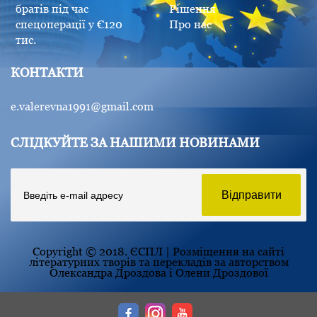
братів під час
Рішення
спецоперації у €120
Про нас
тис.
КОНТАКТИ
e.valerevna1991@gmail.com
СЛІДКУЙТЕ ЗА НАШИМИ НОВИНАМИ
Copyright © 2018. ЄСПЛ | Розміщення на сайті
літературних творів та перекладів за авторством
Олександра Дроздова і Олени Дроздової