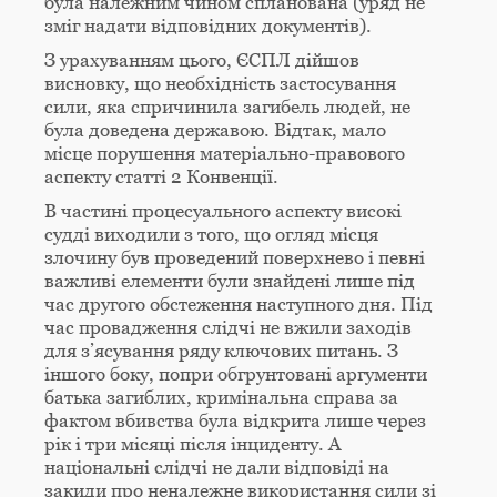
була належним чином спланована (уряд не
зміг надати відповідних документів).
З урахуванням цього, ЄСПЛ дійшов
висновку, що необхідність застосування
сили, яка спричинила загибель людей, не
була доведена державою. Відтак, мало
місце порушення матеріально-правового
аспекту статті 2 Конвенції.
В частині процесуального аспекту високі
судді виходили з того, що огляд місця
злочину був проведений поверхнево і певні
важливі елементи були знайдені лише під
час другого обстеження наступного дня. Під
час провадження слідчі не вжили заходів
для з’ясування ряду ключових питань. З
іншого боку, попри обгрунтовані аргументи
батька загиблих, кримінальна справа за
фактом вбивства була відкрита лише через
рік і три місяці після інциденту. А
національні слідчі не дали відповіді на
закиди про неналежне використання сили зі