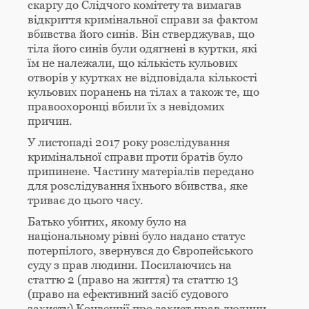
скаргу до Слідчого комітету та вимагав
відкриття кримінальної справи за фактом
вбивства його синів. Він стверджував, що
тіла його синів були одягнені в куртки, які
їм не належали, що кількість кульових
отворів у куртках не відповідала кількості
кульових поранень на тілах а також те, що
правоохоронці вбили їх з невідомих
причин.
У листопаді 2017 року розслідування
кримінальної справи проти братів було
припинене. Частину матеріалів передано
для розслідування їхнього вбивства, яке
триває до цього часу.
Батько убитих, якому було на
національному рівні було надано статус
потерпілого, звернувся до Європейського
суду з прав людини. Посилаючись на
статтю 2 (право на життя) та статтю 13
(право на ефективний засіб судового
захисту) Конвенції про захист прав людини