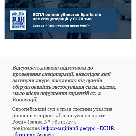
Відсутність доказів підготовки до
проведення спецоперації, внаслідок якої
загинули люди, поставило під сумнів
обгрунтованість застосування сили, відтак,
мало місце порушення гарантій ст. 2
Конвенції.
Європейський суд з прав людини ухвалив
рішення у справі «Гасангусенов проти
Росії» (заява № 78019/17),
повідомляє
інформаційний ресурс «ECHR.
Ukrainian Aspect»
.