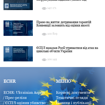
подальшої дискримінації
142 171
Право на життя: дотримання гарантій
Конвенції залежить від оцінки якості
розслідування
100 829
ЄСПЛ наказав Росії утриматися від атак на
цивільні об’єкти України
100 149
ECHR
МЕНЮ
ECHR: Ukrainian Aspect
Корисні документи
Прес-релізи
Тематичні огляди
ЄСПЛ оцінив убивство
Новини і публікації