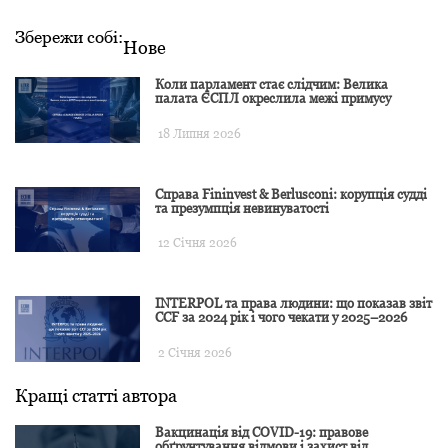
Збережи собі:
Нове
Коли парламент стає слідчим: Велика
палата ЄСПЛ окреслила межі примусу
18 Липня 2026
Справа Fininvest & Berlusconi: корупція судді
та презумпція невинуватості
12 Січня 2026
INTERPOL та права людини: що показав звіт
CCF за 2024 рік і чого чекати у 2025–2026
2 Січня 2026
Кращі статті автора
Вакцинація від COVID-19: правове
обґрунтування відмови і захист від