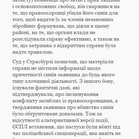
і основоположних свобод, він скаржився на
те, що правоохоронці убили його синів для
того, щоб видати їх за членів незаконних
збройних формувань, що діяли в цьому
районі, на те, що органи влади не
розслідували справу ефективно, а також на
те, що затримка з відкриттям справи була
надто тривалою.
Суд у Страсбурзі зазначив, що матеріали
справи не містили інформації щодо
причетності синів заявника до будь-якого
типу злочинної діяльності. З іншого боку,
існували фактичні дані, які
підтверджували, про інсценування
конфлікту загиблих із правоохоронцями, а
твердження заявника про вбивство синів
було обгрунтоване доказами. Тож за
відсутності альтернативної версії події,
ЄСПЛ встановив, що пастухи були вбиті під
час поліцейської спецоперації, яка навіть не