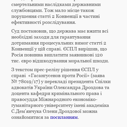
смертельними наслідками державними
службовцями. Тож мало місце також
порушення статті 2 Конвенції в частині
ефективності розслідування.
Суд постановив, що держава має вжити всі
необхідні заходи для гарантування
дотримання процесуальних вимог статті 2
Конвенції у цій справі. ЄСПЛ вирішив, що
Росія повинна виплатити заявникові 120
тис. євро відшкодування моральної шкоди.
З текстом прес-релізу рішення ЄСПЛ у
справі «Гасангусенов проти Росії» (заява
№ 78019/17) у перекладі президента Спілки
адвокатів України Олександра Дроздова та
доцента кафедри кримінального права і
правосуддя Міжнародного економіко-
гуманітарного університету імені академіка
С.Дем’янчука Олени Дроздової можна
ознайомитися за
посиланням
.