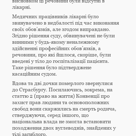
висновком ці речовини були відсутні в
лікарні.
Медичних працівників лікарні було
звинувачено в недбалості під час виконання
своїх обов’язків, але згодом виправдано.
Згідно рішення суду, обвинувачені не були
винними у будь-якому неналежному
здійсненні професійних обов’язків, а
речовини, про які йшлося, скоріше, були
введені у тіло до госпіталізації пацієнта.
Таке рішення було підтверджене
касаційним судом.
Вдова та дві дочки померлого звернулися
до Страсбургу. Посилаючись, зокрема, на
статтю 2 (право на життя) Конвенції про
захист прав людини та основоположних
свобод вони скаржились на смерть родича,
стверджуючи, серед іншого, що
національна влада не змогла встановити
походження двох вуглеводнів, знайдених у
тілі загиблого.