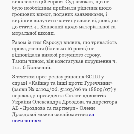
виявлене в цій справі. Суд вважав, що не
було необхідним приймати рішення щодо
грошових вимог, поданих заявниками, і
вирішив вилучити частину заяви відповідно
до статті 41 Конвенції щодо матеріальної та
моральної шкоди.
Разом із тим Євросуд виявив, що тривалість
провадження (близько 10 років) не
відповідала вимозі розумного строку.
Таким чином, він констатував порушення ч.
1 ст. 6 Конвенції.
З текстом прес-релізу рішення ЄСПЛ у
справі «Кайнар та інші проти Туреччини»
(заяви № 21104/06, 51103/06 та 18809/07) у
перекладі президента Спілки адвокатів
України Олександра Дроздова та директора
АБ «Дроздова та партнери» Олени
Дроздової можна ознайомитися
за
посиланням
.