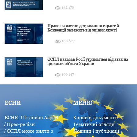
подальшої дискримінації
142 170
Право на життя: дотримання гарантій
Конвенції залежить від оцінки якості
розслідування
100 827
ЄСПЛ наказав Росії утриматися від атак на
цивільні об’єкти України
100 147
ECHR
МЕНЮ
ECHR: Ukrainian Aspect
Корисні документи
Прес-релізи
Тематичні огляди
ЄСПЛ може зняти з
Новини і публікації