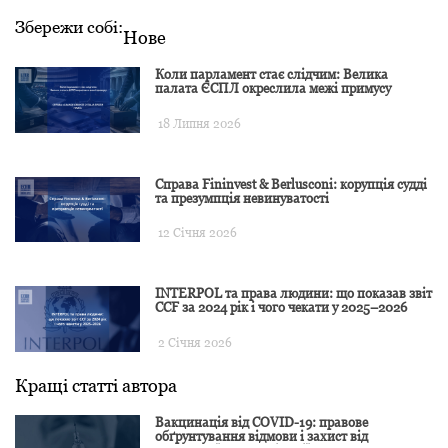
Збережи собі:
Нове
Коли парламент стає слідчим: Велика
палата ЄСПЛ окреслила межі примусу
18 Липня 2026
Справа Fininvest & Berlusconi: корупція судді
та презумпція невинуватості
12 Січня 2026
INTERPOL та права людини: що показав звіт
CCF за 2024 рік і чого чекати у 2025–2026
2 Січня 2026
Кращі статті автора
Вакцинація від COVID-19: правове
обґрунтування відмови і захист від