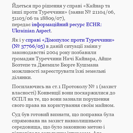
Йдеться про рішення у справі «Кайнар та
інші проти Туреччини» (заяви № 21104/06,
51103/06 та 18809/07),
передає
інформаційний ресурс ECHR:
Ukrainian Aspect
.
Як і у
справі «Дімопулос проти Туреччини»
(№ 37766/05)
в даній ситуації зміни у
законодавстві 2004 року позбавили
громадян Туреччини Начі Кайнара, Айше
Бозтепе та Джемиле Бюрге Кушмана
можливості зареєструвати їхні земельні
ділянки.
Посилаючись на ст.1 Протоколу № 1 (захист
власності) Конвенції вони поскаржилися до
ЄСПЛ на те, що вони зазнали порушення
свого права на користування своїм майном.
Суд був готовий визнати, що поправка була
спрямована на захист навколишнього
середовища, що було законною метою і
відповідало загальним інтересам. Але