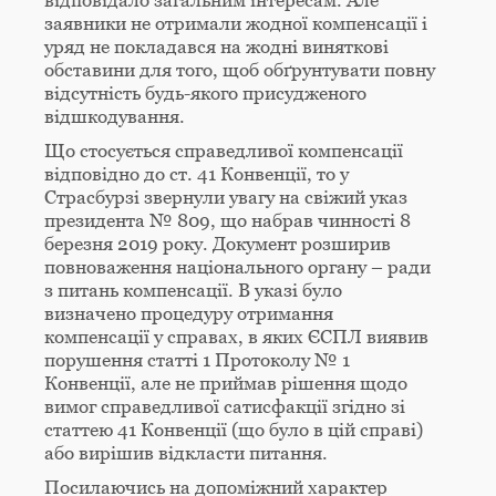
заявники не отримали жодної компенсації і
уряд не покладався на жодні виняткові
обставини для того, щоб обґрунтувати повну
відсутність будь-якого присудженого
відшкодування.
Що стосується справедливої компенсації
відповідно до ст. 41 Конвенції, то у
Страсбурзі звернули увагу на свіжий указ
президента № 809, що набрав чинності 8
березня 2019 року. Документ розширив
повноваження національного органу – ради
з питань компенсації. В указі було
визначено процедуру отримання
компенсації у справах, в яких ЄСПЛ виявив
порушення статті 1 Протоколу № 1
Конвенції, але не приймав рішення щодо
вимог справедливої сатисфакції згідно зі
статтею 41 Конвенції (що було в цій справі)
або вирішив відкласти питання.
Посилаючись на допоміжний характер