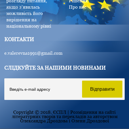
розгляду питання,
Рішення
якщо з’явилась
Про нас
можливість його
вирішення на
національному рівні
КОНТАКТИ
e.valerevna1991@gmail.com
СЛІДКУЙТЕ ЗА НАШИМИ НОВИНАМИ
Copyright © 2018. ЄСПЛ | Розміщення на сайті
літературних творів та перекладів за авторством
Олександра Дроздова і Олени Дроздової