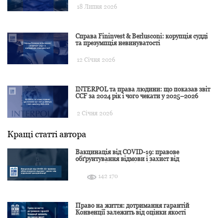
18 Липня 2026
Справа Fininvest & Berlusconi: корупція судді
та презумпція невинуватості
12 Січня 2026
INTERPOL та права людини: що показав звіт
CCF за 2024 рік і чого чекати у 2025–2026
2 Січня 2026
Кращі статті автора
Вакцинація від COVID-19: правове
обґрунтування відмови і захист від
подальшої дискримінації
142 170
Право на життя: дотримання гарантій
Конвенції залежить від оцінки якості