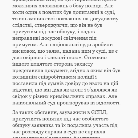
можливих зловживань з боку поліції. Але
коли один з понятих був допитаний в суді,
то він змінив свої показання на досудовому
слідстві, стверджуючи, що він не був
присутнім під час обшуку, і надав
неправдиві досудові свідчення під
примусом. Але національні суди зробили
висновок, що заява, надана ним у суді, не є
достовірною і «нелогічною». Стосовно
іншого понятого сторона захисту
представила документ, згідно з яким він був
колишнім співробітником поліції і
поставила під сумнів довіру до нього на цій
підставі, що він діяв як агент і з’являвся як
свідок у різних кримінальних справах. Але
національний суд проігнорував ці відомості.
За таких обставин, зауважили в ЄСПЛ,
присутність понятих під час особистого
обшуку заявника та їх подальша участь під
час розгляду справи в суді не сприяла
адекватному з’ясуванню фактичних