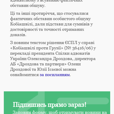
обставин обшуку.
Ці та інші протиріччя, що стосувалися
фактичних обставин особистого обшуку
Кобіашвілі, дали підстави для сумнівів у
достовірності та точності отриманих
доказів.
З повним текстом рішення ЄСПЛ у справі
«Кобіашвілі проти Грузії» (№ 36416/06) у
перекладі президента Спілки адвокатів
України Олександра Дроздова, директора
АБ «Дроздова та партнери» Олени
Дроздової та Юлії Ісаєвої можна
ознайомитися
за посиланням
.
Підпишись прямо зараз!
Заповни форму, щоб отримувати новини на