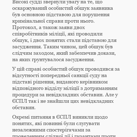
Високі судді звернули увагу на те, що
оскаржуваний особистий обшук заявника
був основною підставою для порушення
кримінальної справи проти нього.
Протокол, а також заяви двох
співробітників міліції, які проводили
обшук, і двох понятих стали підставою для
засудження. Таким чином, цей обшук був
слідчим заходом, який забезпечив докази,
на яких грунтувалося засудження.
У цій справі особистий обшук проводився за
відсутності попередньої санкції суду на
підставі рішення, виданого керівником
відповідного відділу міліції з дотриманням
процедури за невідкладних обставин. Але у
ЄСПЛ так і не знайшли цих невідкладних
обставин.
Окремі питання в ЄСПЛ виникли щодо
понятих, які повинні були слугувати
незалежними спостерігачами за
проведенням слідчої дії і гарантами проти