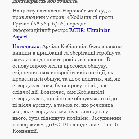
достовірність або точність.
На цьому наголосив Європейський суд з
прав людини у справі «Кобіашвілі проти
Грузії» (№ 36416/06) передає
інформаційний ресурс
ECHR: Ukrainian
Aspect
.
Нагадаємо
, Арчіла Кобіашвілі було визнано
винним в придбанні та зберіганні героїну та
засуджено до шести років ув’язнення. В
основу вироку легли протокол обшуку,
свідчення двох співробітників поліції, які
провели цей обшук, та двох понятих, які, як
стверджувалося, були присутні під час
слідчої дії. Водночас, сам Кобіашвілі
стверджував, що його не обшукували ні до,
ні після арешту, а також те, що речовина,
яка, як стверджується, була знайдена у
нього, була підкинута поліцією. Засуджений
поскаржився до ЄСПЛ на підставі ч. 1 ст. 6
Конвенції.