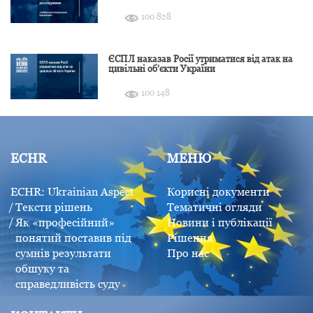
розслідування
100 828
ЄСПЛ наказав Росії утриматися від атак на
цивільні об’єкти України
100 148
ECHR
МЕНЮ
ECHR: Ukrainian Aspect
Корисні документи
Тексти рішень
Тематичні огляди
Як «професійний»
Новини і публікації
понятий поставив під
Рішення
сумнів результати
Про нас
обшуку та
справедливість суду