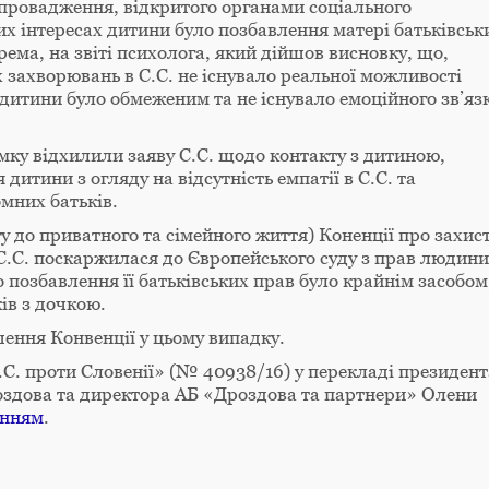
 провадження, відкритого органами соціального
х інтересах дитини було позбавлення матері батьківськ
рема, на звіті психолога, який дійшов висновку, що,
 захворювань в С.С. не існувало реальної можливості
 дитини було обмеженим та не існувало емоційного зв’яз
мку відхилили заяву С.С. щодо контакту з дитиною,
дитини з огляду на відсутність емпатії в С.С. та
мних батьків.
у до приватного та сімейного життя) Коненції про захис
.С. поскаржилася до Європейського суду з прав людини
позбавлення її батьківських прав було крайнім засобом
ків з дочкою.
шення Конвенції у цьому випадку.
С.С. проти Словенії» (№ 40938/16) у перекладі президент
оздова та директора АБ «Дроздова та партнери» Олени
анням
.