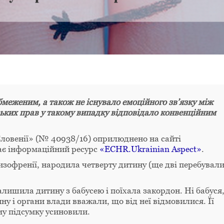
меженим, а також не існувало емоційного зв’язку між
ьких прав у такому випадку відповідало
конвенційним
 Словенії» (№ 40938/16) оприлюднено на сайті
дає інформаційний ресурс
«ECHR.Ukrainian Aspect»
.
изофренії, народила четверту дитину (ще дві перебували
лишила дитину з бабусею і поїхала закордон. Ні бабуся,
ну і органи влади вважали, що від неї відмовилися. Її
му підсумку усиновили.