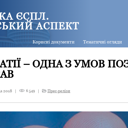
КА ЄСПЛ.
СЬКИЙ АСПЕКТ
Корисні документи
Тематичні огляди
АТІЇ – ОДНА З УМОВ П
РАВ
а 2018
|
6 549
|
Прес-релізи