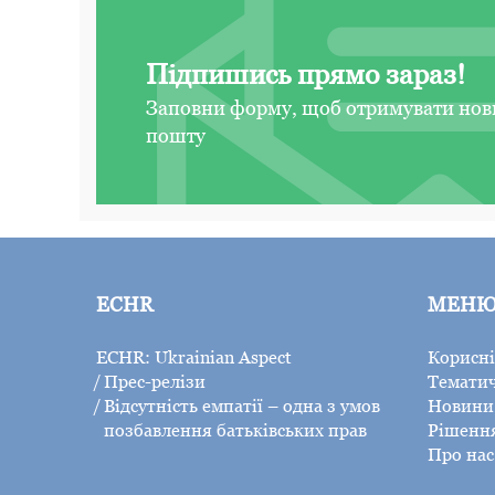
Підпишись прямо зараз!
Заповни форму, щоб отримувати нов
пошту
ECHR
МЕН
ECHR: Ukrainian Aspect
Корисні
Прес-релізи
Тематич
Відсутність емпатії – одна з умов
Новини 
позбавлення батьківських прав
Рішенн
Про нас