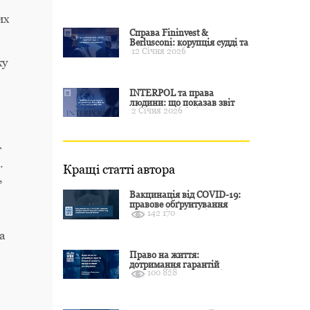
примусу
их
Справа Fininvest &
Berlusconi: корупція судді та
12 Січня 2026
презумпція невинуватості
ку
INTERPOL та права
людини: що показав звіт
2 Січня 2026
CCF за 2024 рік і чого чекати
у 2025–2026
т
.
Кращі статті автора
,
Вакцинація від COVID-19:
правове обґрунтування
142 170
відмови і захист від
подальшої дискримінації
а
Право на життя:
дотримання гарантій
100 828
Конвенції залежить від
оцінки якості розслідування