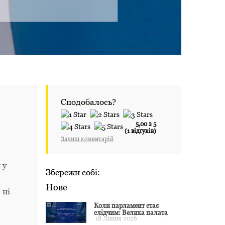
Сподобалось?
5,00 з 5
(1 відгуків)
Залиш коментарій
 у
Збережи собі:
Нове
 ні
Коли парламент стає
слідчим: Велика палата
18 Липня 2026
ЄСПЛ окреслила межі