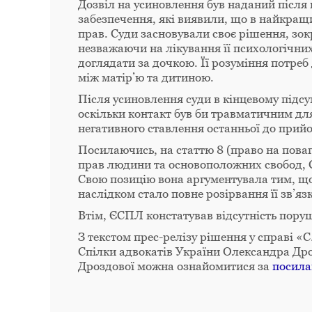
Дозвіл на усиновлення був наданий після
забезпечення, які виявили, що в найкращи
прав. Суди засновували своє рішення, зок
незважаючи на лікування її психологічних
доглядати за дочкою. Її розуміння потреб
між матір’ю та дитиною.
Після усиновлення суди в кінцевому підсу
оскільки контакт був би травматичним для 
негативного ставлення останньої до прийо
Посилаючись, на статтю 8 (право на поваг
прав людини та основоположних свобод, С
Свою позицію вона аргументувала тим, що 
наслідком стало повне розірвання її зв’яз
Втім, ЄСПЛ констатував відсутність пору
З текстом прес-релізу рішення у справі «
Спілки адвокатів України Олександра Др
Дроздової можна ознайомитися за
посил