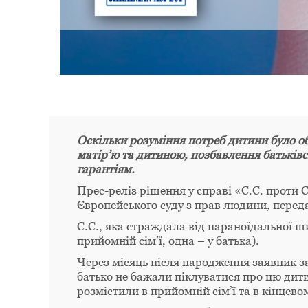
Оскільки розуміння потреб дитини було об
матір’ю та дитиною, позбавлення батьківс
гарантіям.
Прес-реліз рішення у справі «С.С. проти
Європейського суду з прав людини, пере
С.С., яка страждала від параноїдальної ш
прийомній сім’ї, одна – у батька).
Через місяць після народження заявник за
батько не бажали піклуватися про цю дити
розмістили в прийомній сім’ї та в кінцево