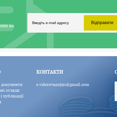
ини на
Ю
КОНТАКТИ
 документи
e.valerevna1991@gmail.com
ні огляди
і публікації
я