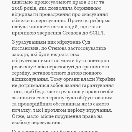
цивільно-процесуального права 2017 та
2018 років, яка дозволила боржникам
відкривати провадження про скасування
обмежень пересування. Проте ця реформа
набула чинності після подій, що стали
причиною звернення Стецова до ЄСПЛ.
З урахуванням цих міркувань Суд
постановив, до Стецова застосовувались
заходи, які були недостатньо
обґрунтованими і не могли бути повторно
розглянуті або переглянуті до граничного
терміну, встановленого датою повного
відшкодування. Тому органи влади України
не дотрималися зобов’язання гарантування
того, щоб будь-яке втручання у право особи
залишити свою країну було обґрунтованим
та пропорційним обставинам як із самого
початку, так і протягом періоду втручання.
Отже, мало місце порушення права на
свободу пересування.
Суд постановив, що Україна повинна