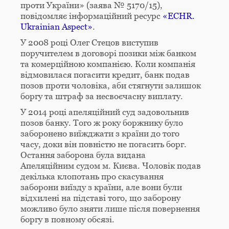
проти України» (заява № 5170/15),
повідомляє інформаційний ресурс
«ECHR.
Ukrainian Aspect»
.
У 2008 році Олег Стецов виступив
поручителем в договорі позики між банком
та комерційною компанією. Коли компанія
відмовилася погасити кредит, банк подав
позов проти чоловіка, аби стягнути залишок
боргу та штраф за несвоєчасну виплату.
У 2014 році апеляційний суд задовольнив
позов банку. Того ж року боржнику було
заборонено виїжджати з країни до того
часу, доки він повністю не погасить борг.
Остання заборона була видана
Апеляційним судом м. Києва. Чоловік подав
декілька клопотань про скасування
заборони виїзду з країни, але вони були
відхилені на підставі того, що заборону
можливо було зняти лише після повернення
боргу в повному обсязі.