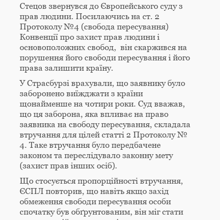
Стецов звернувся до Європейського суду з
прав людини. Посилаючись на ст. 2
Протоколу №4 (свобода пересування)
Конвенції про захист прав людини і
основоположних свобод, він скаржився на
порушення його свободи пересування і його
права залишити країну.
У Страсбурзі врахували, що заявнику було
заборонено виїжджати з країни
щонайменше на чотири роки. Суд вважав,
що ця заборона, яка впливає на право
заявника на свободу пересування, складала
втручання для цілей статті 2 Протоколу №
4. Таке втручання було передбачене
законом та переслідувало законну мету
(захист прав інших осіб).
Що стосується пропорційності втручання,
ЄСПЛ повторив, що навіть якщо захід
обмеження свободи пересування особи
спочатку був обґрунтованим, він міг стати