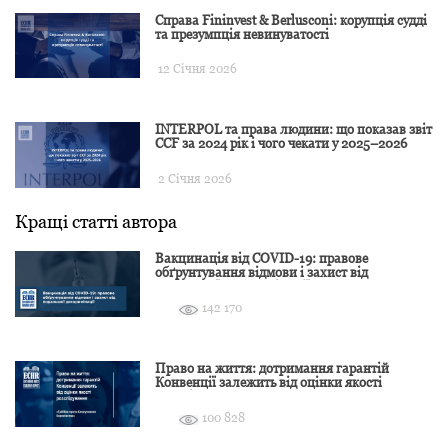
Справа Fininvest & Berlusconi: корупція судді
та презумпція невинуватості
12 Січня 2026
INTERPOL та права людини: що показав звіт
CCF за 2024 рік і чого чекати у 2025–2026
2 Січня 2026
Кращі статті автора
Вакцинація від COVID-19: правове
обґрунтування відмови і захист від
подальшої дискримінації
142 170
Право на життя: дотримання гарантій
Конвенції залежить від оцінки якості
розслідування
100 828