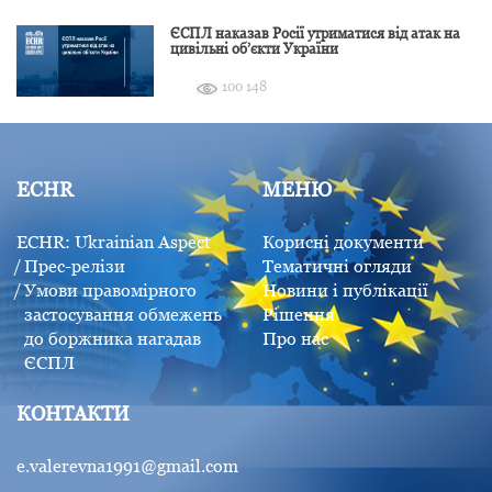
ЄСПЛ наказав Росії утриматися від атак на
цивільні об’єкти України
100 148
ECHR
МЕНЮ
ECHR: Ukrainian Aspect
Корисні документи
Прес-релізи
Тематичні огляди
Умови правомірного
Новини і публікації
застосування обмежень
Рішення
до боржника нагадав
Про нас
ЄСПЛ
КОНТАКТИ
e.valerevna1991@gmail.com