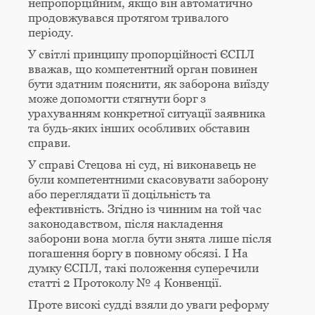
непропорційним, якщо він автоматично
продовжувався протягом тривалого
періоду.
У світлі принципу пропорційності ЄСПЛ
вважав, що компетентний орган повинен
бути здатним пояснити, як заборона виїзду
може допомогти стягнути борг з
урахуванням конкретної ситуації заявника
та будь-яких інших особливих обставин
справи.
У справі Стецова ні суд, ні виконавець не
були компетентними скасовувати заборону
або переглядати її доцільність та
ефективність. Згідно із чинним на той час
законодавством, після накладення
заборони вона могла бути знята лише після
погашення боргу в повному обсязі. І На
думку ЄСПЛ, такі положення суперечили
статті 2 Протоколу № 4 Конвенції.
Проте високі судді взяли до уваги реформу