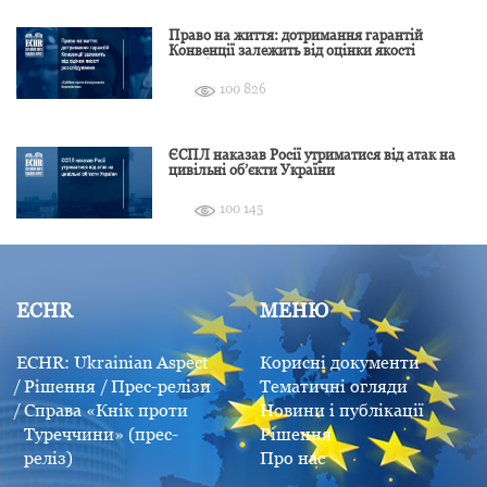
Право на життя: дотримання гарантій
Конвенції залежить від оцінки якості
розслідування
100 826
ЄСПЛ наказав Росії утриматися від атак на
цивільні об’єкти України
100 145
ECHR
МЕНЮ
ECHR: Ukrainian Aspect
Корисні документи
Рішення
Прес-релізи
Тематичні огляди
Справа «Кнік проти
Новини і публікації
Туреччини» (прес-
Рішення
реліз)
Про нас