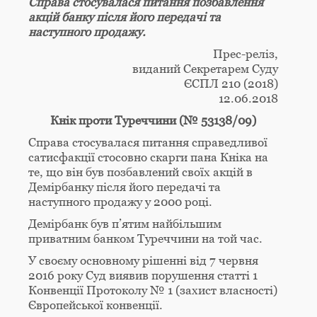
Справа стосувалася питання позбавлення
акцій банку після його передачі та
наступного продажу.
Прес-реліз,
виданий Секретарем Суду
ЄСПЛ 210 (2018)
12.06.2018
Кнік проти Туреччини (№ 53138/09)
Справа стосувалася питання справедливої
сатисфакції стосовно скарги пана Кніка на
те, що він був позбавлений своїх акцій в
Демірбанку після його передачі та
наступного продажу у 2000 році.
Демірбанк був п’ятим найбільшим
приватним банком Туреччини на той час.
У своєму основному рішенні від 7 червня
2016 року Суд виявив порушення статті 1
Конвенції Протоколу № 1 (захист власності)
Європейської конвенції.