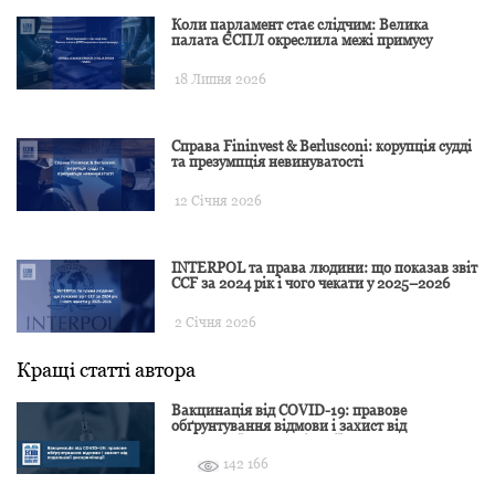
Коли парламент стає слідчим: Велика
палата ЄСПЛ окреслила межі примусу
18 Липня 2026
Справа Fininvest & Berlusconi: корупція судді
та презумпція невинуватості
12 Січня 2026
INTERPOL та права людини: що показав звіт
CCF за 2024 рік і чого чекати у 2025–2026
2 Січня 2026
Кращі статті автора
Вакцинація від COVID-19: правове
обґрунтування відмови і захист від
подальшої дискримінації
142 166