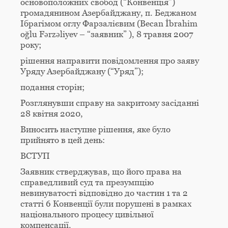
основоположних свобод (“Конвенція”)
громадянином Азербайджану, п. Беджаном
Ібрагімом оглу Фарзалієвим (Becan İbrahim
oğlu Fərzəliyev – “заявник” ), 8 травня 2007
року;
рішення направити повідомлення про заяву
Уряду Азербайджану (“Уряд”);
подання сторін;
Розглянувши справу на закритому засіданні
28 квітня 2020,
Виносить наступне рішення, яке було
прийнято в цей день:
ВСТУП
Заявник стверджував, що його права на
справедливий суд та презумпцію
невинуватості відповідно до частин 1 та 2
статті 6 Конвенції були порушені в рамках
національного процесу цивільної
компенсації.