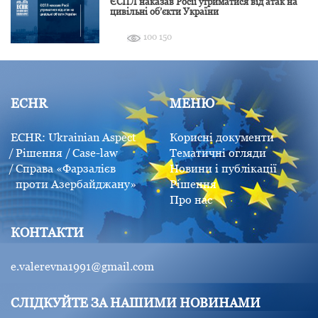
ЄСПЛ наказав Росії утриматися від атак на
цивільні об’єкти України
100 150
ECHR
МЕНЮ
ECHR: Ukrainian Aspect
Корисні документи
Рішення
Case-law
Тематичні огляди
Справа «Фарзалієв
Новини і публікації
проти Азербайджану»
Рішення
Про нас
КОНТАКТИ
e.valerevna1991@gmail.com
СЛІДКУЙТЕ ЗА НАШИМИ НОВИНАМИ