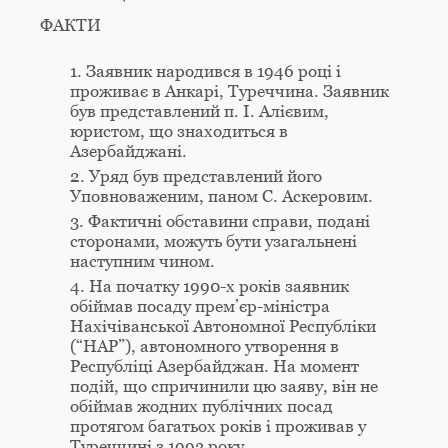
ФАКТИ
Заявник народився в 1946 році і
проживає в Анкарі, Туреччина. Заявник
був представлений п. І. Алієвим,
юристом, що знаходиться в
Азербайджані.
Уряд був представлений його
Уповноваженим, паном С. Аскеровим.
Фактичні обставини справи, подані
сторонами, можуть бути узагальнені
наступним чином.
На початку 1990-х років заявник
обіймав посаду прем’єр-міністра
Нахічіванської Автономної Республіки
(“НАР”), автономного утворення в
Республіці Азербайджан. На момент
подій, що спричинили цю заяву, він не
обіймав жодних публічних посад
протягом багатьох років і проживав у
Туреччині з 1993 року.