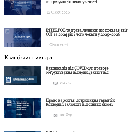
та презумпція невинуватості
12 Січня 2026
INTERPOL та права людини: що показав звіт
CCF за 2024 рік і чого чекати у 2025–2026
2 Січня 2026
Кращі статті автора
Вакцинація від COVID-19: правове
обґрунтування відмови і захист від
подальшої дискримінації
142 171
Право на життя: дотримання гарантій
Конвенції залежить від оцінки якості
розслідування
100 829