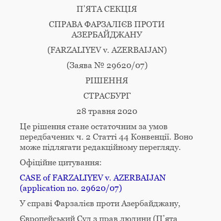
П’ЯТА СЕКЦІЯ
СПРАВА ФАРЗАЛІЄВ ПРОТИ
АЗЕРБАЙДЖАНУ
(FARZALIYEV v. AZERBAIJAN)
(Заява № 29620/07)
РІШЕННЯ
СТРАСБУРГ
28 травня 2020
Це рішення стане остаточним за умов
передбачених ч. 2 Статті 44 Конвенції. Воно
може підлягати редакційному перегляду.
Офіційне цитування:
CASE of FARZALIYEV v. AZERBAIJAN
(аpplication no. 29620/07)
У справі Фарзалієв проти Азербайджану,
Європейський Суд з прав людини (П’ята