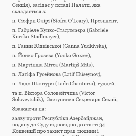
Секція), засідає у складі Палати, яка
складається з:
п. Сіофри Олірі (Síofra O’Leary), Президент,
п. Габріеле Куцко-Стадлмаєра (Gabriele
Kucsko-Stadlmayer),
п. Ганни Юдківської (Ganna Yudkivska),
п. Йонко Грозева (Yonko Grozev),
п. Мартінша Мітса (Mārtiņš Mits),
п. Латіфа Гусейнова (Lәtif Hüseynov),
п. Ладо Шантурії (Lado Chanturia), суддей,
та п. Віктора Соловейтчика (Victor
Soloveytchik), Заступника Секретаря Секції,
Зважаючи на:
заяву проти Республіки Азербайджан,
подану до Суду відповідно до статті 34
Конвенції про захист прав людини і