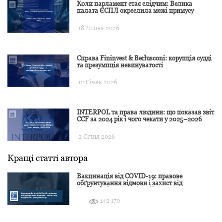
Коли парламент стає слідчим: Велика
палата ЄСПЛ окреслила межі примусу
18 Липня 2026
Справа Fininvest & Berlusconi: корупція судді
та презумпція невинуватості
12 Січня 2026
INTERPOL та права людини: що показав звіт
CCF за 2024 рік і чого чекати у 2025–2026
2 Січня 2026
Кращі статті автора
Вакцинація від COVID-19: правове
обґрунтування відмови і захист від
подальшої дискримінації
142 170