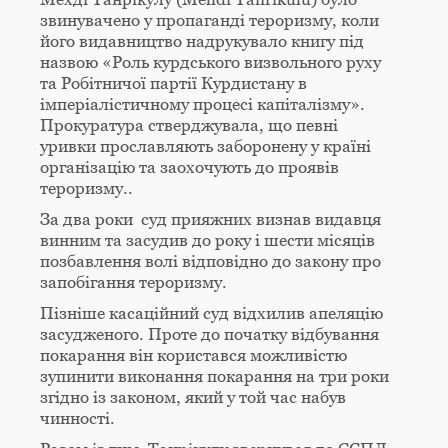
звинувачено у пропаганді тероризму, коли
його видавництво надрукувало книгу під
назвою «Роль курдського визвольного руху
та Робітничої партії Курдистану в
імперіалістичному процесі капіталізму».
Прокуратура стверджувала, що певні
уривки прославляють заборонену у країні
організацію та заохочують до проявів
тероризму..
За два роки суд прияжних визнав видавця
винним та засудив до року і шести місяців
позбавлення волі відповідно до закону про
запобігання тероризму.
Пізніше касаційний суд відхилив апеляцію
засудженого. Проте до початку відбування
покарання він користався можливістю
зупинити виконання покарання на три роки
згідно із законом, який у той час набув
чинності.