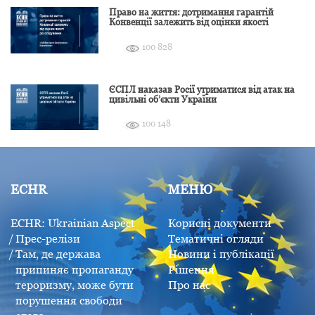
Право на життя: дотримання гарантій
Конвенції залежить від оцінки якості
розслідування
100 828
ЄСПЛ наказав Росії утриматися від атак на
цивільні об’єкти України
100 148
ECHR
МЕНЮ
ECHR: Ukrainian Aspect
Корисні документи
Прес-релізи
Тематичні огляди
Там, де держава
Новини і публікації
припиняє пропаганду
Рішення
тероризму, може бути
Про нас
порушення свободи