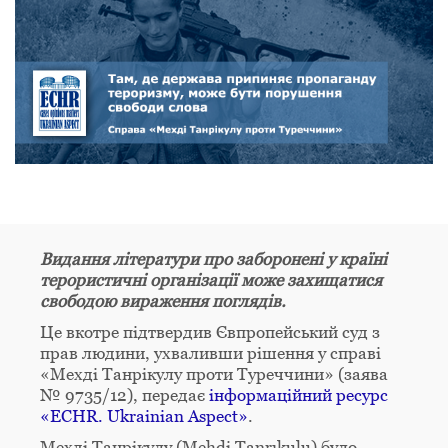
Видання літератури про заборонені у країні
терористичні організації може захищатися
свободою вираження поглядів.
Це вкотре підтвердив Євпропейський суд з
прав людини, ухваливши рішення у справі
«Мехді Танрікулу проти Туреччини» (заява
№ 9735/12), передає
інформаційний ресурс
«ECHR. Ukrainian Aspect»
.
Мехді Танрікулу (Mehdi Tanrıkulu) було