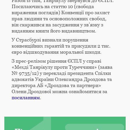
Разом із тим, Танрікулу звернувся до ЄСПЛ.
Посилаючись на статтю 10 (свобода
вираження поглядів) Конвенції про захист
прав людини та основоположних свобод,
він скаржився на засудження у зв’язку з
виданням книги його видавництвом.
У Страсбурзі визнали порушення
конвенційних гарантій та присудили 2 тис.
євро відшкодування моральної шкоди.
З прес-релізом рішення ЄСПЛ у справі
«Мехді Танрікулу проти Туреччини» (заява
№ 9735/12) у перекладі президента Спілки
адвокатів України Олександра Дроздова та
директора АБ «Дроздова та партнери»
Олени Дроздової можна ознайомитися за
посиланням
.