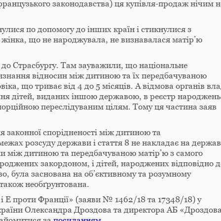
 французького законодавства) ця купівля-продаж нічим н
нулися по допомогу до інших країн і стикнулися з
е жінка, що не народжувала, не визнавалася матір’ю
и до Страсбургу. Там зауважили, що національне
изнання відносин між дитиною та їх передбачуваною
ка, що триває від 4 до 5 місяців. А відмова органів вл
ння дітей, виданих іншою державою, в реєстр народжень
порційною переслідуваним цілям. Тому ця частина заяв
я законної спорідненості між дитиною та
ежах розсуду держави і стаття 8 не накладає на держав
ни між дитиною та передбачуваною матір’ю з самого
народжених закордоном, і дітей, народжених відповідно д
во, була заснована на об’єктивному та розумному
 також необґрунтована.
і Е проти Франції» (заяви № 1462/18 та 17348/18) у
України Олександра Дроздова та директора АБ «Дроздов
найомитися за
посиланням
.