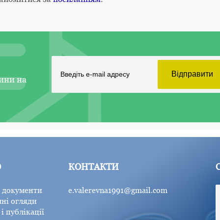
ини на
Ю
КОНТАКТИ
 документи
e.valerevna1991@gmail.com
ні огляди
і публікації