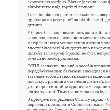
сурогатною матір’ю. Відтак (з точки зору
відрізняється від торгівлі людьми.
Тож аби пізнати радість батьківства, звер
проблемами реєстрації на рідній землі, д
дитини.
У боротьбі за справедливість вони дійшл
законодавство передбачало можливість в
матір’ю шляхом усиновлення дитини чолові
внести відомості зі свідоцтв про народже
шлюбів та смертей Франції не була непро
була явно необґрунтована.
ЄСПЛ зазначив, що вибір засобів визнанн
передбачуваними батьками знаходився в м
загальне зобов’язання визнавати відноси
початку. І різниця в ставленні до дітей, 
угоди про гестаційне сурогатне материнст
обґрунтуванні. Тому ця частина заяв була
З прес-релізом рішення ЄСПЛ у справі «С 
перекладі президента Спілки адвокатів 
та партнери» Олени Дроздової можна оз