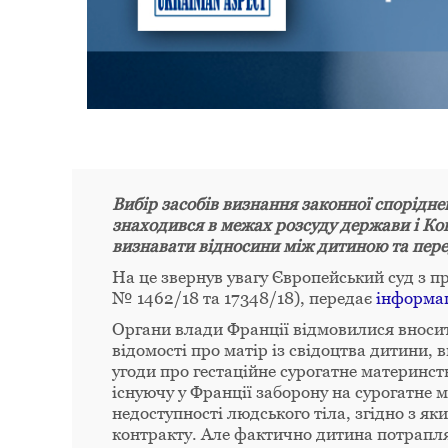
Вибір засобів визнання законної спорідн
знаходився в межах розсуду держави і Ко
визнавати відносини між дитиною та пере
На це звернув увагу Європейський суд з пр
№ 1462/18 та 17348/18), передає
інформац
Органи влади Франції відмовилися вноси
відомості про матір із свідоцтва дитини,
угоди про гестаційне сурогатне материнств
існуючу у Франції заборону на сурогатне 
недоступності людського тіла, згідно з я
контракту. Але фактично дитина потрапляє