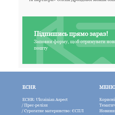
Підпишись прямо зараз!
Заповни форму, щоб отримувати нов
пошту
ECHR
МЕН
ECHR: Ukrainian Aspect
Корисні
Прес-релізи
Тематич
Сурогатне материнство: ЄСПЛ
Новини 