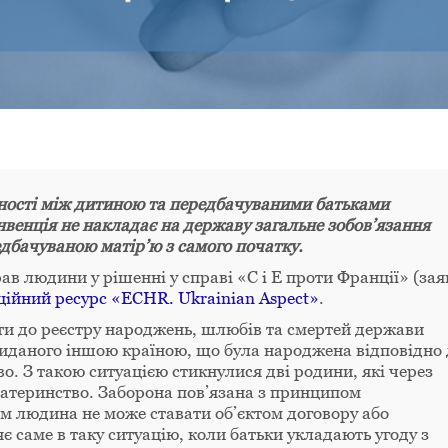
еності між дитиною та передбачуваними батьками
нвенція не накладає на державу загальне зобов’язання
дбачуваною матір’ю з самого початку.
ав людини у рішенні у справі «С і Е проти Франції» (зая
ійний ресурс «ECHR. Ukrainian Aspect»
.
ти до реєстру народжень, шлюбів та смертей держави
 виданого іншою країною, що була народжена відповідно
о. З такою ситуацією стикнулися дві родини, які через
материнство. Заборона пов’язана з принципом
ким людина не може ставати об’єктом договору або
 саме в таку ситуацію, коли батьки укладають угоду з