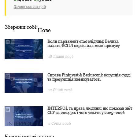
Залиш коментарій
Збережи собі:
Нове
Коли парламент стає слідчим: Велика
палата ЄСПЛ окреслила межі примусу
18 Липня 2026
Справа Fininvest & Berlusconi: корупція судді
та презумпція невинуватості
12 Січня 2026
INTERPOL та права людини: що показав звіт
CCF за 2024 рік і чого чекати у 2025–2026
2 Січня 2026
Кращі статті автора