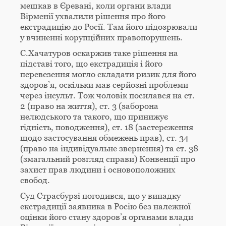
мешкав в Єревані, коли органи влади
Вірменії ухвалили рішення про його
екстрадицію до Росії. Там його підозрювали
у вчиненні корупційних правопорушень.
С.Хачатуров оскаржив таке рішення на
підставі того, що екстрадиція і його
перевезення могло складати ризик для його
здоров’я, оскільки мав серйозні проблеми
через інсульт. Тож чоловік посилався на ст.
2 (право на життя), ст. 3 (заборона
нелюдського та такого, що принижує
гідність, поводження), ст. 18 (застереження
щодо застосування обмежень прав), ст. 34
(право на індивідуальне звернення) та ст. 38
(змагальний розгляд справи) Конвенції про
захист прав людини і основоположних
свобод.
Суд Страсбурзі погодився, що у випадку
екстрадиції заявника в Росію без належної
оцінки його стану здоров’я органами влади