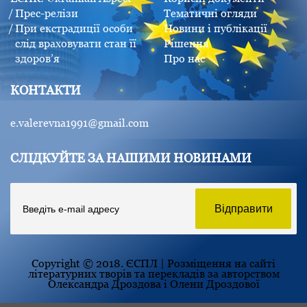
Прес-релізи
Тематичні огляди
При екстрадиції особи
Новини і публікації
слід враховувати стан її
Рішення
здоров’я
Про нас
КОНТАКТИ
e.valerevna1991@gmail.com
СЛІДКУЙТЕ ЗА НАШИМИ НОВИНАМИ
Copyright © 2018. ЄСПЛ | Розміщення на сайті
літературних творів та перекладів за авторством
Олександра Дроздова і Олени Дроздової