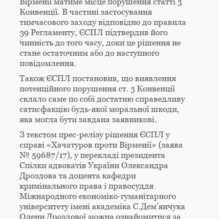
Вірменії матиме місце порушення статті 3
Конвенції. В частині застосування
тимчасового заходу відповідно до правила
39 Регламенту, ЄСПЛ підтвердив його
чинність до того часу, доки це рішення не
стане остаточним або до наступного
повідомлення.
Також ЄСПЛ постановив, що виявлення
потенційного порушення ст. 3 Конвенції
склало саме по собі достатню справедливу
сатисфакцію будь-якої моральної шкоди,
яка могла бути завдана заявникові.
З текстом прес-релізу рішення ЄСПЛ у
справі «Хачатуров проти Вірменії» (заява
№ 59687/17), у перекладі президента
Спілки адвокатів України Олександра
Дроздова та доцента кафедри
кримінального права і правосуддя
Міжнародного економіко-гуманітарного
університету імені академіка С.Дем’янчука
Олени Дроздової можна ознайомитися за