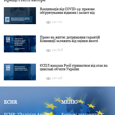
Вакцинація від COVID-19: правове
обґрунтування відмови і захист від
подальшої дискримінації
142 170
Право на життя: дотримання гарантій
Конвенції залежить від оцінки якості
розслідування
100 828
ЄСПЛ наказав Росії утриматися від атак на
цивільні об’єкти України
100 148
ECHR
МЕНЮ
ECHR: Ukrainian Aspect
Корисні документи