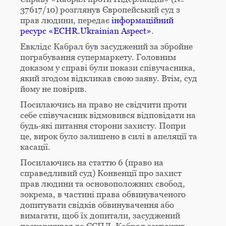
37617/10) розглянув Європейський суд з
прав людини, передає
інформаційний
ресурс «ECHR.Ukrainian Aspect»
.
Евклідс Кабрал був засуджений за збройне
пограбування супермаркету. Головним
доказом у справі були покази співучасника,
який згодом відкликав свою заяву. Втім, суд
йому не повірив.
Посилаючись на право не свідчити проти
себе співучасник відмовився відповідати на
будь-які питання сторони захисту. Попри
це, вирок було залишено в силі в апеляції та
касації.
Посилаючись на статтю 6 (право на
справедливий суд) Конвенції про захист
прав людини та основоположних свобод,
зокрема, в частині права обвинуваченого
допитувати свідків обвинувачення або
вимагати, щоб їх допитали, засуджений
поскаржився до ЄСПЛ. Кабрал зауважив,