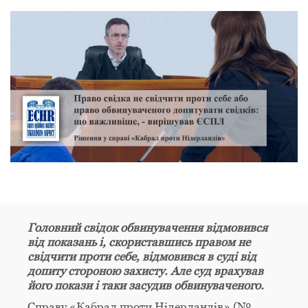
Головний свідок обвинувачення відмовився
від показань і, скориставшись правом не
свідчити проти себе, відмовився в суді від
допиту стороною захисту. Але суд врахував
його покази і таки засудив обвинуваченого.
Справу «Кабрал проти Нідерландів» (№