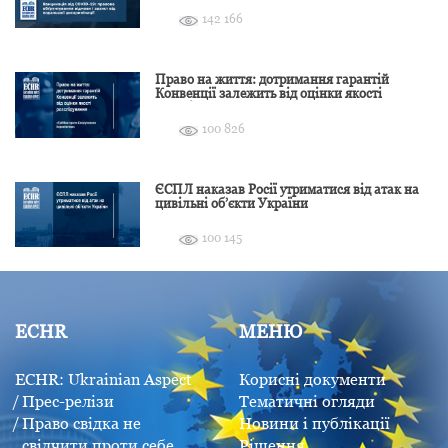
142 166
Право на життя: дотримання гарантій
Конвенції залежить від оцінки якості
розслідування
100 826
ЄСПЛ наказав Росії утриматися від атак на
цивільні об’єкти України
100 145
ECHR
МЕНЮ
ECHR: Ukrainian Aspect
Корисні документи
Прес-релізи
Тематичні огляди
Право свідка не
Новини і публікації
свідчити проти себе
Рішення