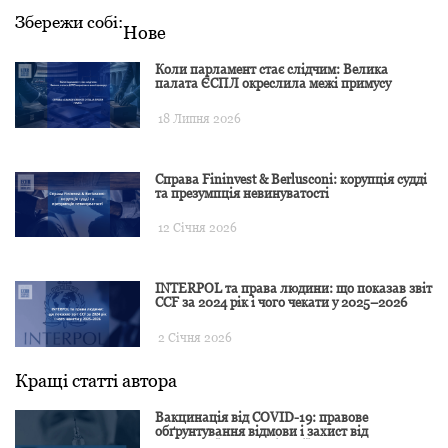
Збережи собі:
Нове
Коли парламент стає слідчим: Велика
палата ЄСПЛ окреслила межі примусу
18 Липня 2026
Справа Fininvest & Berlusconi: корупція судді
та презумпція невинуватості
12 Січня 2026
INTERPOL та права людини: що показав звіт
CCF за 2024 рік і чого чекати у 2025–2026
2 Січня 2026
Кращі статті автора
Вакцинація від COVID-19: правове
обґрунтування відмови і захист від
подальшої дискримінації