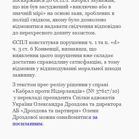
що він був засуджений «виключно або в
значній мірі» на основі заяв, зроблених в
поліції свідком, якому було дозволено
відмовитися надавати свідчення відповідно
до перехресного допиту захистом.
ЄСПЛ констатував порушення ч. 1 та п. «d»
ч. 3 ст. 6 Конвенції, визнавши, що
виявлення цього порушення вже складає
достатню справедливу сатисфакцію, а тому
відмовив у відшкодуванні моральної шкоди
заявнику.
З текстом прес-релізу рішення у справі
«Кабрал проти Нідерландів» (№ 37617/10)
у перекладі президента Спілки адвокатів
України Олександра Дроздова та директора
АБ «Дроздова та партнери» Олени
Дроздової можна ознайомитися
за
посиланням
.