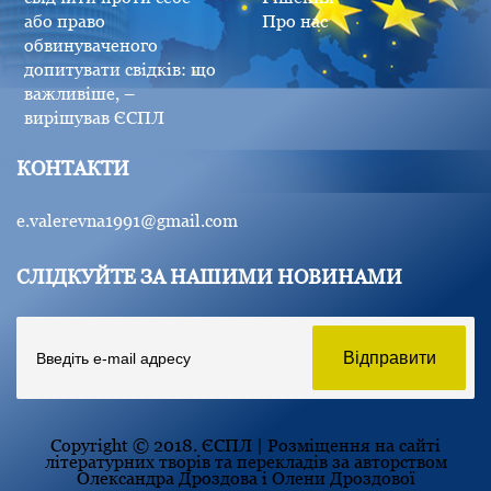
або право
Про нас
обвинуваченого
допитувати свідків: що
важливіше, –
вирішував ЄСПЛ
КОНТАКТИ
e.valerevna1991@gmail.com
СЛІДКУЙТЕ ЗА НАШИМИ НОВИНАМИ
Copyright © 2018. ЄСПЛ | Розміщення на сайті
літературних творів та перекладів за авторством
Олександра Дроздова і Олени Дроздової