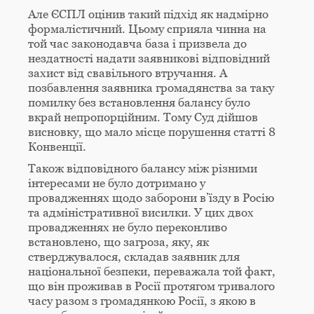
Але ЄСПЛ оцінив такий підхід як надмірно
формалістичний. Цьому сприяла чинна на
той час законодавча база і призвела до
нездатності надати заявникові відповідний
захист від свавільного втручання. А
позбавлення заявника громадянства за таку
помилку без встановлення балансу було
вкрай непропорційним. Тому Суд дійшов
висновку, що мало місце порушення статті 8
Конвенції.
Також відповідного балансу між різними
інтересами не було дотримано у
провадженнях щодо заборони в’їзду в Росію
та адміністративної висилки. У цих двох
провадженнях не було переконливо
встановлено, що загроза, яку, як
стверджувалося, складав заявник для
національної безпеки, переважала той факт,
що він проживав в Росії протягом тривалого
часу разом з громадянкою Росії, з якою в