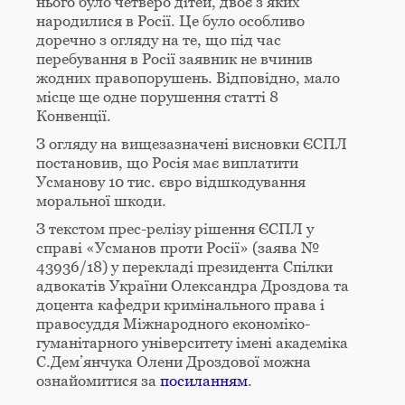
нього було четверо дітей, двоє з яких
народилися в Росії. Це було особливо
доречно з огляду на те, що під час
перебування в Росії заявник не вчинив
жодних правопорушень. Відповідно, мало
місце ще одне порушення статті 8
Конвенції.
З огляду на вищезазначені висновки ЄСПЛ
постановив, що Росія має виплатити
Усманову 10 тис. євро відшкодування
моральної шкоди.
З текстом прес-релізу рішення ЄСПЛ у
справі «Усманов проти Росії» (заява №
43936/18) у перекладі президента Спілки
адвокатів України Олександра Дроздова та
доцента кафедри кримінального права і
правосуддя Міжнародного економіко-
гуманітарного університету імені академіка
С.Дем’янчука Олени Дроздової можна
ознайомитися за
посиланням
.