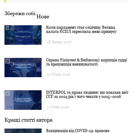
Збережи собі:
Нове
Коли парламент стає слідчим: Велика
палата ЄСПЛ окреслила межі примусу
18 Липня 2026
Справа Fininvest & Berlusconi: корупція судді
та презумпція невинуватості
12 Січня 2026
INTERPOL та права людини: що показав звіт
CCF за 2024 рік і чого чекати у 2025–2026
2 Січня 2026
Кращі статті автора
Вакцинація від COVID-19: правове