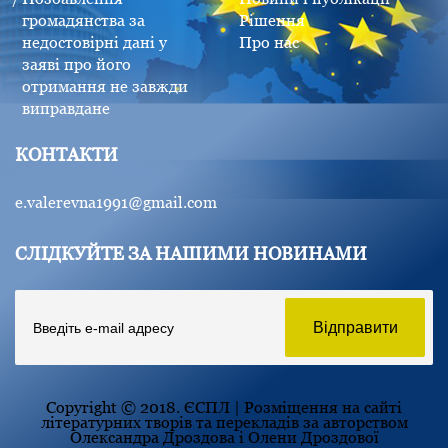
громадянства за
Рішення
недостовірні дані у
Про нас
заяві про його
отримання не завжди
виправдане
КОНТАКТИ
e.valerevna1991@gmail.com
СЛІДКУЙТЕ ЗА НАШИМИ НОВИНАМИ
Copyright © 2018. ЄСПЛ | Розміщення на сайті
літературних творів та перекладів за авторством
Олександра Дроздова і Олени Дроздової