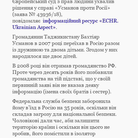
Європейський суд з прав людини ухвалив
рішення у справі «Усманов проти Росії»
(заява № 43936/18),
повідомляє
інформаційний ресурс «ECHR.
Ukrainian Aspect»
.
Громадянин Таджикистану Бахтіяр
Усманов в 2007 році переїхав в Росію разом
із дружиною та двома дітьми. Згодом у них
народилося ще двоє дітей.
В 2008 році він отримав громадянство РФ.
Проте через десять років його позбавили
громадянства на тій підставі, що у своїй
первинній заяві він не вказав деяку
інформацію (імена своїх братів і сестер).
Федеральна служба безпеки заборонила
йому в’їзд в Росію на 35 років, оскільки він
складав загрозу для національної безпеки.
Чоловікові дали час, аби залишити
територію країни і оскільки він цього не
зробив, його помістили в ізолятор