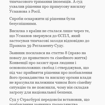
тимчасового тримання іноземців. А суд
ухвалив рішення про примусову висилку
Усманова з Росії.
Спроби оскаржити ці рішення були
безуспішними.
Висилка з країни не сталася лише через те,
що Усманов звернувся до ЄСПЛ, який
застосував тимчасові заходи відповідно до
Правила 39 Регламенту Суду.
Заявник посилався на статтю 8 (право на
повагу до приватного та сімейного життя)
Конвенції про захист прав людини і
основоположних свобод і стверджував, що
під час прийняття рішення про позбавлення
його громадянства та висилку органи влади
не врахували належним чином його сімейну
ситуацію та не пояснили, чому він складав
загрозу для національної безпеки.
Суд у Страсбурзі передовсім встановив, що
позбавлення заявника громадянства