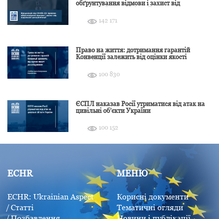
обґрунтування відмови і захист від
подальшої дискримінації
142 171
Право на життя: дотримання гарантій
Конвенції залежить від оцінки якості
розслідування
100 830
ЄСПЛ наказав Росії утриматися від атак на
цивільні об’єкти України
100 152
ECHR
МЕНЮ
ECHR: Ukrainian Aspect
Корисні документи
Статті
Тематичні огляди
Позбавлення
Новини і публікації