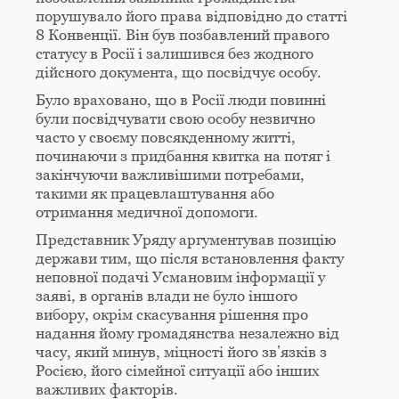
порушувало його права відповідно до статті
8 Конвенції. Він був позбавлений правого
статусу в Росії і залишився без жодного
дійсного документа, що посвідчує особу.
Було враховано, що в Росії люди повинні
були посвідчувати свою особу незвично
часто у своєму повсякденному житті,
починаючи з придбання квитка на потяг і
закінчуючи важливішими потребами,
такими як працевлаштування або
отримання медичної допомоги.
Представник Уряду аргументував позицію
держави тим, що після встановлення факту
неповної подачі Усмановим інформації у
заяві, в органів влади не було іншого
вибору, окрім скасування рішення про
надання йому громадянства незалежно від
часу, який минув, міцності його зв’язків з
Росією, його сімейної ситуації або інших
важливих факторів.