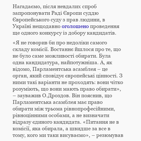
Нагадаємо, після невдалих спроб
запропонувати Раді Європи суддю
Європейського суду з прав людини, в
Україні нещодавно
оголошено
проведення
ще одного конкурсу із добору кандидатів.
«Я не говорив би про недоліки самого
складу комісії. Востаннє йшлося про те, що
не було саме можливості обирати. Була
одна кандидатура, найпотужніша. А, як
відомо, Парламентська асамблея – це
орган, який сповідує європейські цінності. З
ними такі варіанти не проходять: вони чітко
розуміють, що вони мають право обирати»,
– зауважив О.Дроздов. Він пояснив, що
Парламентська асамблея має право
обирати між трьома рівнопрофесійними,
рівноцінними особами, а не визначати
відразу єдиного кандидата. «Питання не в
комісії, яка обирала, а швидше за все в
тому, кого ми таки висуваємо», – резюмував