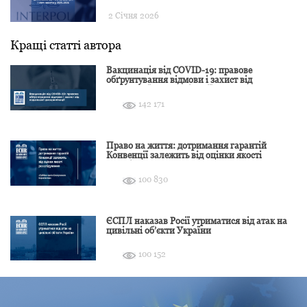
2 Січня 2026
Кращі статті автора
Вакцинація від COVID-19: правове
обґрунтування відмови і захист від
подальшої дискримінації
142 171
Право на життя: дотримання гарантій
Конвенції залежить від оцінки якості
розслідування
100 830
ЄСПЛ наказав Росії утриматися від атак на
цивільні об’єкти України
100 152