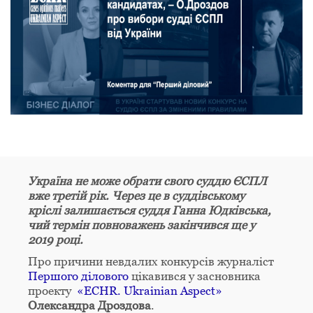
Україна не може обрати свого суддю ЄСПЛ
вже третій рік. Через це в суддівському
кріслі залишається суддя Ганна Юдківська,
чий термін повноважень закінчився ще у
2019 році.
Про причини невдалих конкурсів журналіст
Першого ділового
цікавився у засновника
проекту
«ECHR. Ukrainian Aspect»
Олександра Дроздова
.