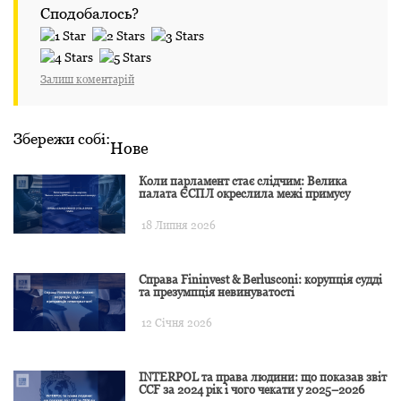
Сподобалось?
Залиш коментарій
Збережи собі:
Нове
Коли парламент стає слідчим: Велика
палата ЄСПЛ окреслила межі примусу
18 Липня 2026
Справа Fininvest & Berlusconi: корупція судді
та презумпція невинуватості
12 Січня 2026
INTERPOL та права людини: що показав звіт
CCF за 2024 рік і чого чекати у 2025–2026