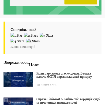
Сподобалось?
Залиш коментарій
Збережи собі:
Нове
Коли парламент стає слідчим: Велика
палата ЄСПЛ окреслила межі примусу
18 Липня 2026
Справа Fininvest & Berlusconi: корупція судді
та презумпція невинуватості