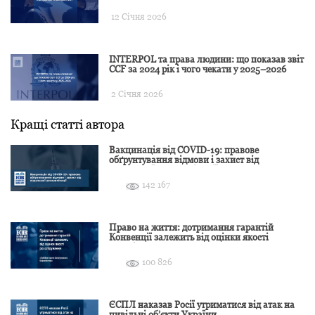
12 Січня 2026
INTERPOL та права людини: що показав звіт
CCF за 2024 рік і чого чекати у 2025–2026
2 Січня 2026
Кращі статті автора
Вакцинація від COVID-19: правове
обґрунтування відмови і захист від
подальшої дискримінації
142 167
Право на життя: дотримання гарантій
Конвенції залежить від оцінки якості
розслідування
100 826
ЄСПЛ наказав Росії утриматися від атак на
цивільні об’єкти України