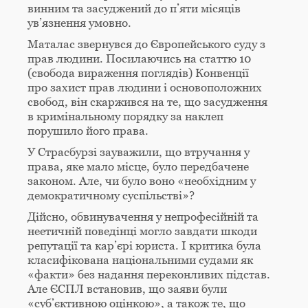
винним та засуджений до п’яти місяців
ув’язнення умовно.
Маталас звернувся до Європейського суду з
прав людини. Посилаючись на статтю 10
(свобода вираження поглядів) Конвенції
про захист прав людини і основоположних
свобод, він скаржився на те, що засудження
в кримінальному порядку за наклеп
порушило його права.
У Страсбурзі зауважили, що втручання у
права, яке мало місце, було передбачене
законом. Але, чи було воно «необхідним у
демократичному суспільстві»?
Дійсно, обвинувачення у непрофесійній та
неетичній поведінці могло завдати шкоди
репутації та кар’єрі юриста. І критика була
класифікована національними судами як
«факти» без надання переконливих підстав.
Але ЄСПЛ встановив, що заяви були
«суб’єктивною оцінкою», а також те, що