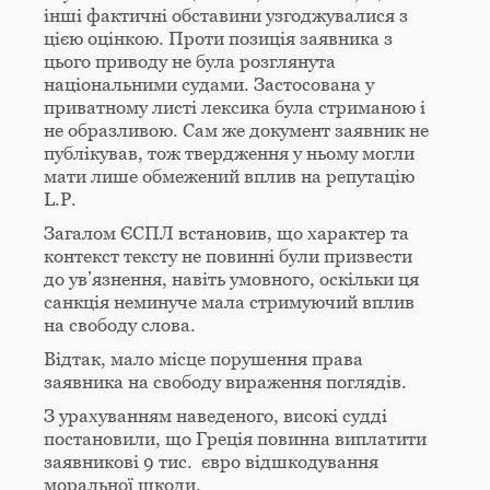
інші фактичні обставини узгоджувалися з
цією оцінкою. Проти позиція заявника з
цього приводу не була розглянута
національними судами. Застосована у
приватному листі лексика була стриманою і
не образливою. Сам же документ заявник не
публікував, тож твердження у ньому могли
мати лише обмежений вплив на репутацію
L.P.
Загалом ЄСПЛ встановив, що характер та
контекст тексту не повинні були призвести
до ув’язнення, навіть умовного, оскільки ця
санкція неминуче мала стримуючий вплив
на свободу слова.
Відтак, мало місце порушення права
заявника на свободу вираження поглядів.
З урахуванням наведеного, високі судді
постановили, що Греція повинна виплатити
заявникові 9 тис. євро відшкодування
моральної шкоди.