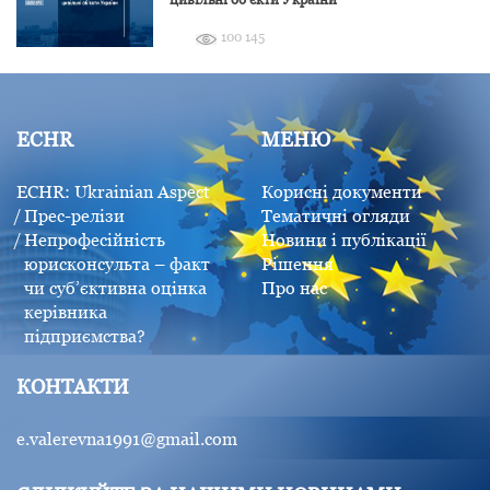
100 145
ECHR
МЕНЮ
ECHR: Ukrainian Aspect
Корисні документи
Прес-релізи
Тематичні огляди
Непрофесійність
Новини і публікації
юрисконсульта – факт
Рішення
чи суб’єктивна оцінка
Про нас
керівника
підприємства?
КОНТАКТИ
e.valerevna1991@gmail.com