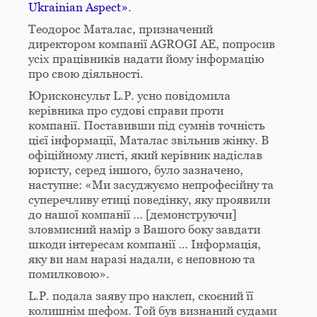
Ukrainian Aspect»
.
Теодорос Маталас, призначений
директором компанії AGROGI AE, попросив
усіх працівників надати йому інформацію
про свою діяльності.
Юрисконсульт L.P. усно повідомила
керівника про судові справи проти
компанії. Поставивши під сумнів точність
цієї інформації, Маталас звільнив жінку. В
офіційному листі, який керівник надіслав
юристу, серед іншого, було зазначено,
наступне: «Ми засуджуємо непрофесійну та
суперечливу етиці поведінку, яку проявили
до нашої компанії … [демонструючи]
зловмисний намір з Вашого боку завдати
шкоди інтересам компанії … Інформація,
яку ви нам наразі надали, є неповною та
помилковою».
L.P. подала заяву про наклеп, скоєний її
колишнім шефом. Той був визнаний судами