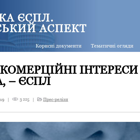
КА ЄСПЛ.
СЬКИЙ АСПЕКТ
Корисні документи
Тематичні огляди
І КОМЕРЦІЙНІ ІНТЕРЕС
, – ЄСПЛ
019
|
3 225
|
Прес-релізи