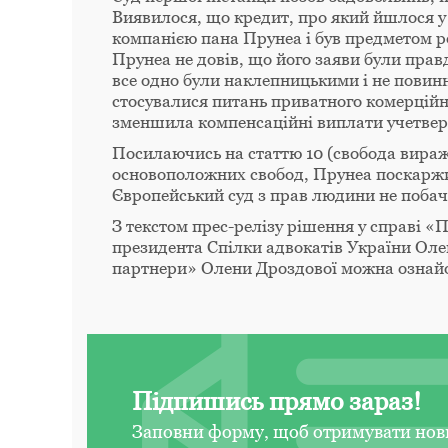
Виявилося, що кредит, про який йшлося у
компанією пана Прунеа і був предметом р
Прунеа не довів, що його заяви були прав
все одно були наклепницькими і не повинн
стосувалися питань приватного комерційн
зменшила компенсаційні виплати учетвер
Посилаючись на статтю 10 (свобода вираж
основоположних свобод, Прунеа поскаржив
Європейський суд з прав людини не побачи
З текстом прес-релізу рішення у справі «
президента Спілки адвокатів України Ол
партнери» Олени Дроздової можна ознай
Підпишись прямо зараз!
Заповни форму, щоб отримувати нов