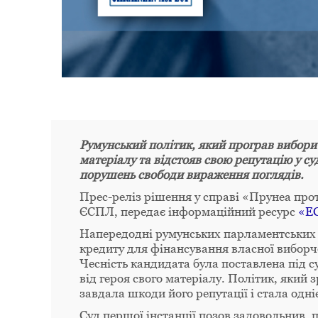
Румунський політик, який програв вибори
матеріалу та відстояв свою репутацію у с
порушень свободи вираження поглядів.
Прес-реліз рішення у справі «Прунеа про
ЄСПЛ, передає інформаційний ресурс
«EC
Напередодні румунських парламентських 
кредиту для фінансування власної виборчо
Чесність кандидата була поставлена під 
від героя свого матеріалу. Політик, який
завдала шкоди його репутації і стала одн
Суд першої інстанції позов задовольнив,