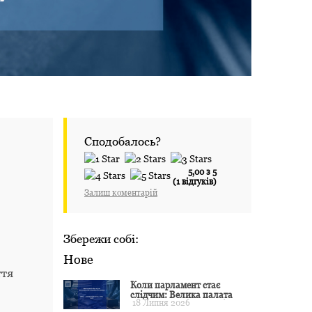
Сподобалось?
5,00 з 5
(1 відгуків)
Залиш коментарій
Збережи собі:
Нове
ття
Коли парламент стає
слідчим: Велика палата
18 Липня 2026
ЄСПЛ окреслила межі