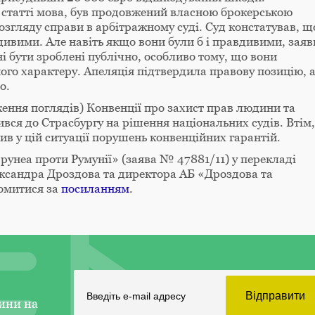
 статті мова, був продовжений власною брокерською
озгляду справи в арбітражному суді. Суд констатував, щ
дивими. Але навіть якщо вони були б і правдивими, заяв
і бути зроблені публічно, особливо тому, що вони
ого характеру. Апеляція підтвердила правову позицію, 
о.
ення поглядів) Конвенції про захист прав людини та
ся до Страсбургу на рішення національних судів. Втім,
в у цій ситуації порушень конвенційних гарантій.
Прунеа проти Румунії» (заява № 47881/11) у перекладі
ександра Дроздова та директора АБ «Дроздова та
омитися за
посиланням
.
ини на