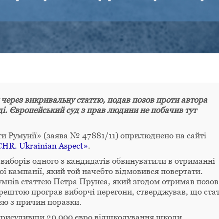
 через викривальну статтю, подав позов проти автора
уді. Європейський суд з прав людини не побачив тут
ти Румунії» (заява № 47881/11) оприлюднено на сайті
HR. Ukrainian Aspect»
.
виборів одного з кандидатів обвинуватили в отриманні
ї кампанії, який той начебто відмовився повертати.
сумнів статтею Петра Прунеа, який згодом отримав позов
 зрештою програв виборчі перегони, стверджував, що ста
ією з причин поразки.
 присудивши 20 000 євро відшкодування шкоди.