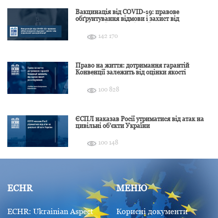
Вакцинація від COVID-19: правове
обґрунтування відмови і захист від
подальшої дискримінації
142 170
Право на життя: дотримання гарантій
Конвенції залежить від оцінки якості
розслідування
100 828
ЄСПЛ наказав Росії утриматися від атак на
цивільні об’єкти України
100 148
ECHR
МЕНЮ
ECHR: Ukrainian Aspect
Корисні документи