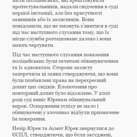
протестувальників, надали свідчення в суді
першої інстанції, але без присутності
заявників або їх захисників. Вони
повідомили, що не зможуть з’явитися в суді
під час наступного слухання тому, що їх
місце служби розташоване далеко і вони
мають чергувати.
Під час наступного слухання показання
поліцейських були зачитані обвинуваченим
та їх адвокатам. Сторона захисту
заперечила ці заяви стверджуючи, що вони
були позбавлені права на перехресний
допит цих свідків. Клопотання про
повторний допит було відхилене. У 2010
році суд виніс Юрекам обвинувальний
вирок. Оскарження успіху не мало і
обинувачені у злочинах відбули призначене
їм покарання.
Незір Юрек та Ахмет Юрек звернулися до
ЄСПЛ, стверджуючи, що були засуджені,