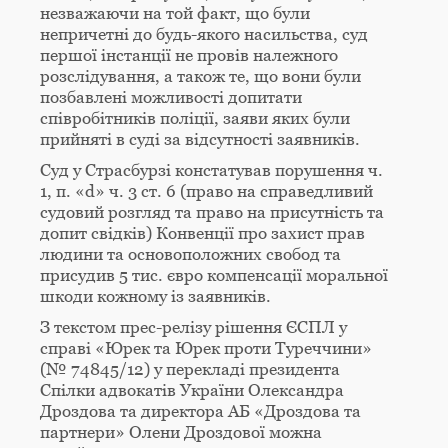
незважаючи на той факт, що були
непричетні до будь-якого насильства, суд
першої інстанції не провів належного
розслідування, а також те, що вони були
позбавлені можливості допитати
співробітників поліції, заяви яких були
прийняті в суді за відсутності заявників.
Суд у Страсбурзі констатував порушення ч.
1, п. «d» ч. 3 ст. 6 (право на справедливий
судовий розгляд та право на присутність та
допит свідків) Конвенції про захист прав
людини та основоположних свобод та
присудив 5 тис. євро компенсації моральної
шкоди кожному із заявників.
З текстом прес-релізу рішення ЄСПЛ у
справі «Юрек та Юрек проти Туреччини»
(№ 74845/12) у перекладі президента
Спілки адвокатів України Олександра
Дроздова та директора АБ «Дроздова та
партнери» Олени Дроздової можна