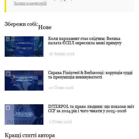
Залиш коментарій
Збережи собі:
Нове
Коли парламент стає слідчим: Велика
палата ЄСПЛ окреслила межі примусу
18 Липня 2026
Справа Fininvest & Berlusconi: корупція судді
та презумпція невинуватості
12 Січня 2026
INTERPOL та права людини: що показав звіт
CCF за 2024 рік і чого чекати у 2025–2026
2 Січня 2026
Кращі статті автора