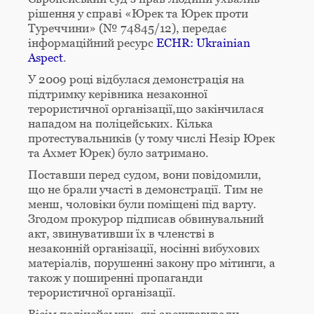
рішення у справі «Юрек та Юрек проти
Туреччини» (№ 74845/12), передає
інформаційний ресурс
ECHR: Ukrainian
Aspect
.
У 2009 році відбулася демонстрація на
підтримку керівника незаконної
терористичної організації,що закінчилася
нападом на поліцейських. Кілька
протестувальників (у тому числі Незір Юрек
та Ахмет Юрек) було затримано.
Поставши перед судом, вони повідомили,
що не брали участі в демонстрації. Тим не
менш, чоловіки були поміщені під варту.
Згодом прокурор підписав обвинувальний
акт, звинувативши їх в членстві в
незаконній організації, носінні вибухових
матеріалів, порушенні закону про мітинги, а
також у поширенні пропаганди
терористичної організації.
Вісім поліцейських, які арештовували