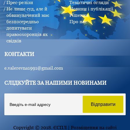
Прес-релізи
Тематичні огляди
Не лише суд, але й
Новини і публікації
обвинувачений має
Рішення
безпосередньо
Про нас
допитувати
правоохоронців як
свідків
КОНТАКТИ
e.valerevna1991@gmail.com
СЛІДКУЙТЕ ЗА НАШИМИ НОВИНАМИ
Copyright © 2018. ЄСПЛ | Розміщення на сайті