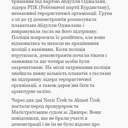
тримання під вартою Абдулли Оджалана,
лідера PПK (Робітничої партії Курдистану),
незаконної терористичної організації. Група
з 10 до 15 демонстрантів розмахувала
плакатами Абдулли Оджалана і
викрикувала гасла на його підтримку.
Поліція попросила їх розійтись, але вони
відмовились та напали на працівників
поліції з камінням. Коли поліція
втрутилася, демонстранти почали тікати і
заявники та ще чотири особи були
заарештовані. На місці затримання поліція
знайшла певну кількість плакатів з гаслами
на підтримку лідера терористичної
організації, а також дерев’яні біти та
арматурне залізо.
Через два дні Nezir Ürek та Ahmet Ürek
постали перед прокурором та
Магістратським судом м. Джизре. Вони
повідомили, що не брали участі в
демонстрації і не їм не було відомо про