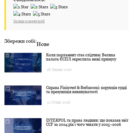
Залиш коментарій
Збережи собі:
Нове
Коли парламент стає слідчим: Велика
палата ЄСПЛ окреслила межі примусу
18 Липня 2026
Справа Fininvest & Berlusconi: корупція судді
та презумпція невинуватості
12 Січня 2026
INTERPOL та права людини: що показав звіт
CCF за 2024 рік і чого чекати у 2025–2026