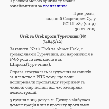
З релізом мовою оригіналу можна
ознайомитися за
посиланням
.
Прес-реліз,
виданий Секретарем Суду
ЄСПЛ 287 (2019)
30.07.2019
Ürek та Ürek проти Туреччини (№
74845/12)
Заявники, Nezir Ürek та Ahmet Ürek, є
громадянами Туреччини, які народилися в
1960 році та мешкають в м.
Ширнак(Туреччина).
Справа стосувалась засудження заявників
за членство в РПК тому, що вони
поширювали пропаганду тероризму та
чинили опір поліції під час немирних
демонстрацій.
5 грудня 2009 року в м. Джизре відбулася
демонстрація в знак протесту проти умов