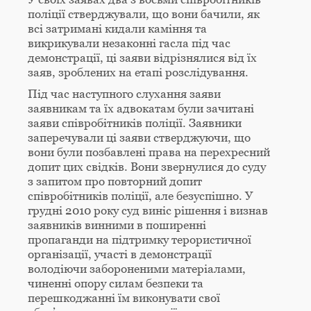
поліції стверджували, що вони бачили, як
всі затримані кидали каміння та
викрикували незаконні гасла під час
демонстрації, ці заяви відрізнялися від їх
заяв, зроблених на етапі розслідування.
Під час наступного слухання заяви
заявникам та їх адвокатам були зачитані
заяви співробітників поліції. Заявники
заперечували ці заяви стверджуючи, що
вони були позбавлені права на перехресний
допит цих свідків. Вони звернулися до суду
з запитом про повторний допит
співробітників поліції, але безуспішно. У
грудні 2010 року суд виніс рішення і визнав
заявників винними в поширенні
пропаганди на підтримку терористичної
організації, участі в демонстрації
володіючи забороненими матеріалами,
чиненні опору силам безпеки та
перешкоджанні їм виконувати свої