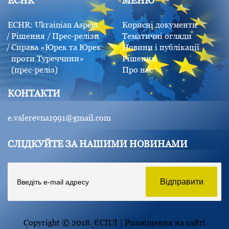
ECHR
МЕНЮ
ECHR: Ukrainian Aspect
Корисні документи
Рішення
Прес-релізи
Тематичні огляди
Справа «Юрек та Юрек
Новини і публікації
проти Туреччини»
Рішення
(прес-реліз)
Про нас
КОНТАКТИ
e.valerevna1991@gmail.com
СЛІДКУЙТЕ ЗА НАШИМИ НОВИНАМИ
Copyright © 2018. ЄСПЛ | Розміщення на сайті