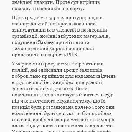
знайдені плакати. Проте суд вирішив
повернути заявників під варту.
Ще в грудні 2009 року прокурор подав
обвинувальний акт проти заявників
звинувативши їх в членстві в незаконній
організації, носінні вибухових матеріалів,
порушенні Закону про мітинги та
демонстраційні марші і поширенні
пропаганди на користь PПK.
У червні 2010 року вісім співробітників
поліції, які здійснили арешт заявників,
добровільно прийшли для надання свідчень
в суді першої інстанції без присутності
заявників або їх адвокатів. Вони
повідомили, що не зможуть з’явитися в суді
під час наступного слухання тому, що їх
позиція була розташована далеко і того дня
вони повинні були чергувати. Суд прийняв
їх заяви, зроблені за присутності прокурора,
але за відсутності заявників та їх адвокатів.
У своїх заявах два з восьми співробітників