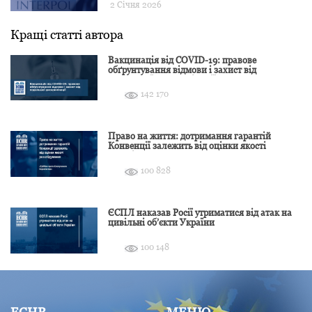
2 Січня 2026
Кращі статті автора
Вакцинація від COVID-19: правове
обґрунтування відмови і захист від
подальшої дискримінації
142 170
Право на життя: дотримання гарантій
Конвенції залежить від оцінки якості
розслідування
100 828
ЄСПЛ наказав Росії утриматися від атак на
цивільні об’єкти України
100 148