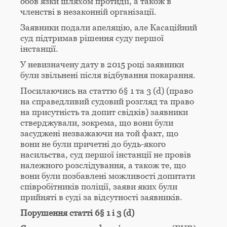
обов’язки шляхом протидії, а також в
членстві в незаконній організації.
Заявники подали апеляцію, але Касаційний
суд підтримав рішення суду першої
інстанції.
У невизначену дату в 2015 році заявники
були звільнені після відбування покарання.
Посилаючись на статтю 6§ 1 та 3 (d) (право
на справедливий судовий розгляд та право
на присутність та допит свідків) заявники
стверджували, зокрема, що вони були
засуджені незважаючи на той факт, що
вони не були причетні до будь-якого
насильства, суд першої інстанції не провів
належного розслідування, а також те, що
вони були позбавлені можливості допитати
співробітників поліції, заяви яких були
прийняті в суді за відсутності заявників.
Порушення статті 6§ 1 і 3 (
d)