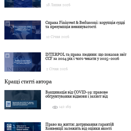
18 Липня 2026
Справа Fininvest & Berlusconi: корупція судді
та презумпція невинуватості
12 Січня 2026
INTERPOL та права людини: що показав звіт
CCF за 2024 рік і чого чекати у 2025–2026
2 Січня 2026
Кращі статті автора
Вакцинація від COVID-19: правове
обґрунтування відмови і захист від
подальшої дискримінації
142 169
Право на життя: дотримання гарантій
Конвенції залежить від оцінки якості