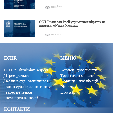
розслідування
100 827
ЄСПЛ наказав Росії утриматися від атак на
цивільні об’єкти України
100 147
ECHR
МЕНЮ
ECHR: Ukrainian Aspect
Корисні документи
Прес-релізи
Тематичні огляди
Коли в суді залишився
Новини і публікації
один суддя: до питання
Рішення
забезпечення
Про нас
неупередженості
КОНТАКТИ