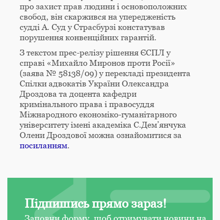
про захист прав людини і основоположних
свобод, він скаржився на упередженість
судді А. Суд у Страсбурзі констатував
порушення конвенційних гарантій.
З текстом прес-релізу рішення ЄСПЛ у
справі «Михайло Миронов проти Росії»
(заява № 58138/09) у перекладі президента
Спілки адвокатів України Олександра
Дроздова та доцента кафедри
кримінального права і правосуддя
Міжнародного економіко-гуманітарного
університету імені академіка С.Дем’янчука
Олени Дроздової можна ознайомитися за
посиланням
.
Підпишись прямо зараз!
Заповни форму, щоб отримувати новини на