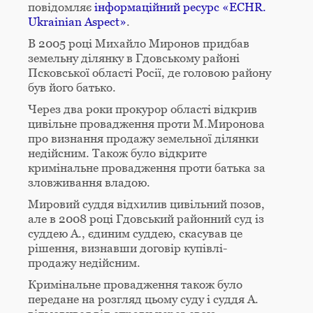
повідомляє
інформаційний ресурс «ECHR.
Ukrainian Aspect»
.
В 2005 році Михайло Миронов придбав
земельну ділянку в Гдовському районі
Псковської області Росії, де головою району
був його батько.
Через два роки прокурор області відкрив
цивільне провадження проти М.Миронова
про визнання продажу земельної ділянки
недійсним. Також було відкрите
кримінальне провадження проти батька за
зловживання владою.
Мировий суддя відхилив цивільний позов,
але в 2008 році Гдовський районний суд із
суддею А., єдиним суддею, скасував це
рішення, визнавши договір купівлі-
продажу недійсним.
Кримінальне провадження також було
передане на розгляд цьому суду і суддя А.