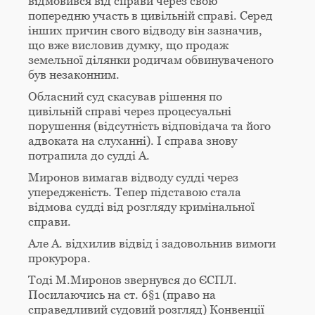
відмовився від справи через свою
попередню участь в цивільній справі. Серед
інших причин свого відводу він зазначив,
що вже висловив думку, що продаж
земельної ділянки родичам обвинуваченого
був незаконним.
Обласний суд скасував рішення по
цивільній справі через процесуальні
порушення (відсутність відповідача та його
адвоката на слуханні). І справа знову
потрапила до судді А.
Миронов вимагав відводу судді через
упередженість. Тепер підставою стала
відмова судді від розгляду кримінальної
справи.
Але А. відхилив відвід і задовольнив вимоги
прокурора.
Тоді М.Миронов звернувся до ЄСПЛ.
Посилаючись на ст. 6§1 (право на
справедливий судовий розгляд) Конвенції