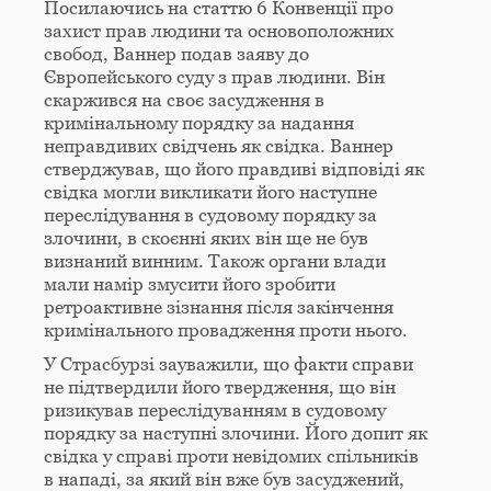
Посилаючись на статтю 6 Конвенції про
захист прав людини та основоположних
свобод, Ваннер подав заяву до
Європейського суду з прав людини. Він
скаржився на своє засудження в
кримінальному порядку за надання
неправдивих свідчень як свідка. Ваннер
стверджував, що його правдиві відповіді як
свідка могли викликати його наступне
переслідування в судовому порядку за
злочини, в скоєнні яких він ще не був
визнаний винним. Також органи влади
мали намір змусити його зробити
ретроактивне зізнання після закінчення
кримінального провадження проти нього.
У Страсбурзі зауважили, що факти справи
не підтвердили його твердження, що він
ризикував переслідуванням в судовому
порядку за наступні злочини. Його допит як
свідка у справі проти невідомих спільників
в нападі, за який він вже був засуджений,