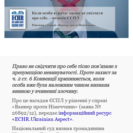
Право не свідчити про себе тісно пов’язане з
презумпцією невинуватості. Проте захист за
ч. 2 ст. 6 Конвенції припиняється, коли
особа вже була належним чином визнана
винною у вчиненні злочину.
Про це нагадав ЄСПЛ у рішенні у справі
«Ваннер проти Німеччини» (заява №
26892/12), передає
інформаційний ресурс
«ECHR.Ukrainian Aspect»
.
Національний суд визнав громадянина