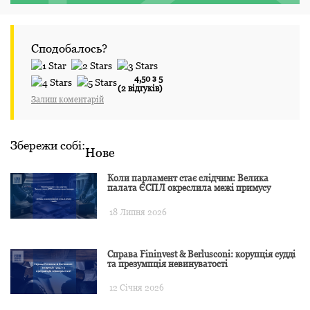
Сподобалось?
4,50 з 5
(2 відгуків)
Залиш коментарій
Збережи собі:
Нове
Коли парламент стає слідчим: Велика
палата ЄСПЛ окреслила межі примусу
18 Липня 2026
Справа Fininvest & Berlusconi: корупція судді
та презумпція невинуватості
12 Січня 2026