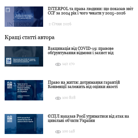
INTERPOL та права людини: що показав звіт
CCF за 2024 рік і чого чекати у 2025–2026
2 Січня 2026
Кращі статті автора
Вакцинація від COVID-19: правове
обґрунтування відмови і захист від
подальшої дискримінації
142 170
Право на життя: дотримання гарантій
Конвенції залежить від оцінки якості
розслідування
100 828
ЄСПЛ наказав Росії утриматися від атак на
цивільні об’єкти України
100 148