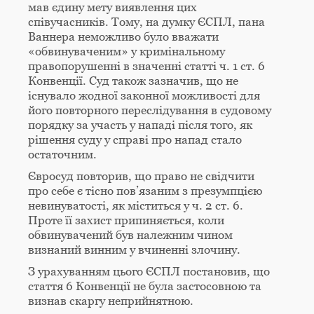
мав єдину мету виявлення цих
співучасників. Тому, на думку ЄСПЛ, пана
Ваннера неможливо було вважати
«обвинуваченим» у кримінальному
правопорушенні в значенні статті ч. 1 ст. 6
Конвенції. Суд також зазначив, що не
існувало жодної законної можливості для
його повторного переслідування в судовому
порядку за участь у нападі після того, як
рішення суду у справі про напад стало
остаточним.
Євросуд повторив, що право не свідчити
про себе є тісно пов’язаним з презумпцією
невинуватості, як міститься у ч. 2 ст. 6.
Проте її захист припиняється, коли
обвинувачений був належним чином
визнаний винним у вчиненні злочину.
З урахуванням цього ЄСПЛ постановив, що
стаття 6 Конвенції не була застосовною та
визнав скаргу неприйнятною.