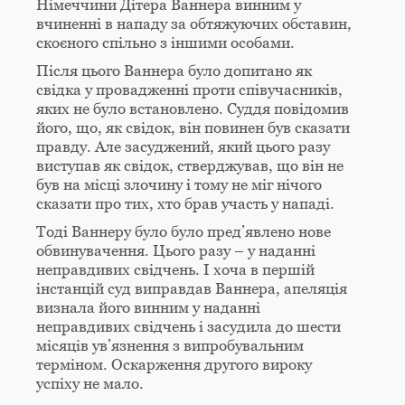
Німеччини Дітера Ваннера винним у
вчиненні в нападу за обтяжуючих обставин,
скоєного спільно з іншими особами.
Після цього Ваннера було допитано як
свідка у провадженні проти співучасників,
яких не було встановлено. Суддя повідомив
його, що, як свідок, він повинен був сказати
правду. Але засуджений, який цього разу
виступав як свідок, стверджував, що він не
був на місці злочину і тому не міг нічого
сказати про тих, хто брав участь у нападі.
Тоді Ваннеру було було пред’явлено нове
обвинувачення. Цього разу – у наданні
неправдивих свідчень. І хоча в першій
інстанцій суд виправдав Ваннера, апеляція
визнала його винним у наданні
неправдивих свідчень і засудила до шести
місяців ув’язнення з випробувальним
терміном. Оскарження другого вироку
успіху не мало.