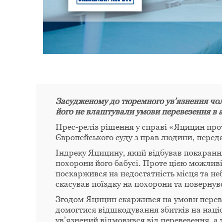
Засудженому до тюремного ув’язнення чол
його не влаштували умови перевезення в а
Прес-реліз рішення у справі «Яцицин про
Європейського суду з прав людини, пере
Індреку Яцицину, який відбував покарання
похорони його бабусі. Проте цією можливі
поскаржився на недостатність місця та неб
скасував поїздку на похорони та повернувс
Згодом Яцицин скаржився на умови перевезе
домогтися відшкодування збитків на наці
ув’язнений відмовився від перевезення, а т