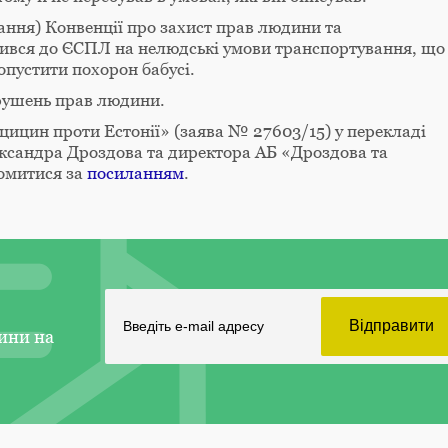
ання) Конвенції про захист прав людини та
ився до ЄСПЛ на нелюдські умови транспортування, що
опустити похорон бабусі.
орушень прав людини.
Яцицин проти Естонії» (заява № 27603/15) у перекладі
ександра Дроздова та директора АБ «Дроздова та
омитися за
посиланням
.
ини на