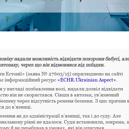
овіку надали можливість відвідати похорони бабусі, ал
втозаку, через що він відмовився від поїздки.
ти Естонії» (заява № 27603/15) оприлюднено на сайті
дає інформаційний ресурс
«ECHR.Ukrainian Aspect»
.
 у вигляді позбавлення волі, видали дозвіл відвідати
стю він не скористався. Сівши в автозак, ув’язнений
езпеку через відсутність ременя безпеки. З цих причин 
я до в’язниці.
ння як до адміністрації в’язниці, так і до суду. Але
ональному рівні не вдалося. Суди встановили, зокрема, 
ому й не перебував в умовах, які він описував.