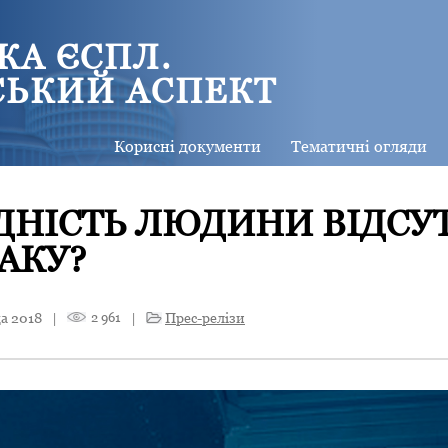
КА ЄСПЛ.
СЬКИЙ АСПЕКТ
Корисні документи
Тематичні огляди
ДНІСТЬ ЛЮДИНИ ВІДСУ
АКУ?
а 2018
|
2 961
|
Прес-релізи