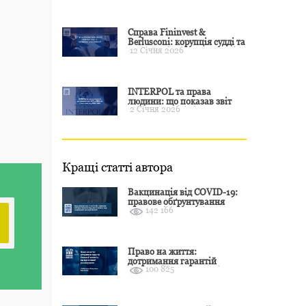
примусу
Справа Fininvest &
Berlusconi: корупція судді та
12 Січня 2026
презумпція невинуватості
INTERPOL та права
людини: що показав звіт
2 Січня 2026
CCF за 2024 рік і чого чекати
у 2025–2026
Кращі статті автора
Вакцинація від COVID-19:
правове обґрунтування
142 166
відмови і захист від
подальшої дискримінації
Право на життя:
дотримання гарантій
100 825
Конвенції залежить від
оцінки якості розслідування