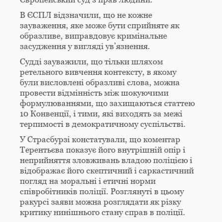
В ЄСПЛ відзначили, що не кожне
зауваження, яке може бути сприйняте як
образливе, виправдовує кримінальне
засудження у вигляді ув’язнення.
Судді зауважили, що тільки шляхом
ретельного вивчення контексту, в якому
були висловлені образливі слова, можна
провести відмінність між шокуючими
формулюваннями, що захищаються статтею
10 Конвенції, і тими, які виходять за межі
терпимості в демократичному суспільстві.
У Страсбурзі констатували, що коментар
Терентьєва показує його внутрішній опір і
неприйняття зловживань владою поліцією і
відображає його скептичний і саркастичний
погляд на моральні і етичні норми
співробітників поліції. Розглянуті в цьому
ракурсі заяви можна розглядати як різку
критику нинішнього стану справ в поліції.