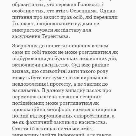
образити тих, хто пережив Голокост, і
особливо тих, хто втік з Освенцима. Однак
питання про захист прав осіб, які пережили
Голокост, національними судами не
використовувати як підставу для
засудження Терентьєва.
Звернення до поняття знищення вогнем
саме по собі також не може розглядатися як
підбурювання до будь-яких незаконних дій,
включаючи насильство. Суд вже раніше
визнав, що символічні акти такого роду
можуть бути витлумачені як вираження
невдоволення і протесту, а не заклик до
насильства. В даному випадку пасаж про
церемоніальне спалювання невірних
поліцейських може розглядатися як
провокаційна метафора, символ очищення
поліції від корумпованих співробітників, а
не як фактичний заклик до насильства.
Стаття 10 захищає не тільки зміст
виражених ідей та інформації, але також