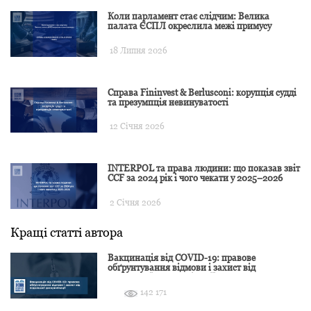
Коли парламент стає слідчим: Велика
палата ЄСПЛ окреслила межі примусу
18 Липня 2026
Справа Fininvest & Berlusconi: корупція судді
та презумпція невинуватості
12 Січня 2026
INTERPOL та права людини: що показав звіт
CCF за 2024 рік і чого чекати у 2025–2026
2 Січня 2026
Кращі статті автора
Вакцинація від COVID-19: правове
обґрунтування відмови і захист від
подальшої дискримінації
142 171