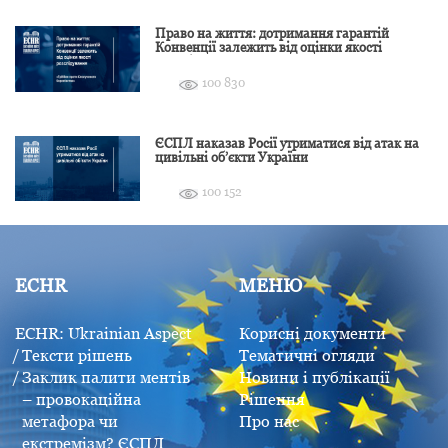
Право на життя: дотримання гарантій
Конвенції залежить від оцінки якості
розслідування
100 830
ЄСПЛ наказав Росії утриматися від атак на
цивільні об’єкти України
100 152
ECHR
МЕНЮ
ECHR: Ukrainian Aspect
Корисні документи
Тексти рішень
Тематичні огляди
Заклик палити ментів
Новини і публікації
– провокаційна
Рішення
метафора чи
Про нас
екстремізм? ЄСПЛ