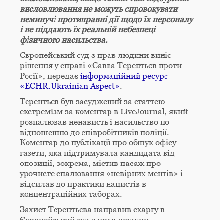
висловлювання не можуть спровокувати
неминучі протиправні дії щодо їх персоналу
і не піддають їх реальній небезпеці
фізичного насильства.
Європейський суд з прав людини виніс
рішення у справі «Савва Терентьєв проти
Росії», передає
інформаційний ресурс
«ECHR.Ukrainian Aspect»
.
Терентьєв був засуджений за статтею
екстремізм за коментар в LiveJournal, який
розпалював ненависть і насильство по
відношенню до співробітників поліції.
Коментар до публікації про обшук офісу
газети, яка підтримувала кандидата від
опозиції, зокрема, містив пасаж про
урочисте спалювання «невірних ментів» і
відсилав до практики нацистів в
концентраційних таборах.
Захист Терентьєва направив скаргу в
Європейський суд з прав людини.