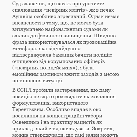
Суд зазначив, що пасаж про урочисте
спалювання «невірних ментів» як в печах
Аушвіца особливо агресивний. Однак немає
впевненості в тому, що, це могло бути
витлумачено національними судами як
заклик до фізичного винищення. Швидше
фраза використовувалася як провокаційна
метафора, яка відчайдушно
підтверджувала бажання бачити поліцію
очищеною від корумпованих офіцерів
(«невірних поліцейських»), і була
емоційним закликом вжити заходів з метою
поліпшення ситуації.
В ЄСПЛ зробили застереження, що дану
позицію не варто розглядати як схвалення
формулювання, використаного
Терентьєвим. Особливо впадає в око
посилання на концентраційні табори
Освенцима і на практику нацистів як
приклад, який слід наслідувати. Зокрема,
можна стверджувати, що такі заяви можуть