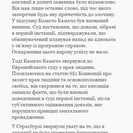
апеляції в допиті заявника було відмовлено.
Він мав лише останнє слово, під час якого
заперечив будь-яку причетність до злочину.
У підсумку Камачо Камачо був визнаний
винним. Суд постановив, що докази, зібрані
в першій інстанції, підтверджували, що
обвинувачений планував напад на адвоката
у зв’язку із програною справою.
Оскарження цього вироку успіху не мало.
Тоді Камачо Камачо звернувся до
Європейського суду з прав людини.
Посилаючись на статтю 6§1 Конвенції про
захист прав людини та основоположних
свобод, він скаржився на те, що апеляція
змінила факти, що були визнані
доведеними в суді першої інстанції, після
суб’єктивного оцінювання доказів, яке
порушило принцип змагального
провадження.
У Страсбурзі звернули увагу на те, що в
апеляції не було проведене безпосереднє,