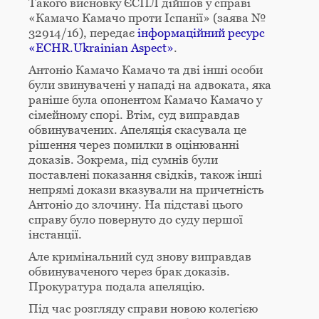
Такого висновку ЄСПЛ дійшов у справі
«Камачо Камачо проти Іспанії» (заява №
32914/16), передає
інформаційний ресурс
«ECHR.Ukrainian Aspect»
.
Антоніо Камачо Камачо та дві інші особи
були звинувачені у нападі на адвоката, яка
раніше була опонентом Камачо Камачо у
сімейному спорі. Втім, суд виправдав
обвинувачених. Апеляція скасувала це
рішення через помилки в оцінюванні
доказів. Зокрема, під сумнів були
поставлені показання свідків, також інші
непрямі докази вказували на причетність
Антоніо до злочину. На підставі цього
справу було повернуто до суду першої
інстанції.
Але кримінальний суд знову виправдав
обвинуваченого через брак доказів.
Прокуратура подала апеляцію.
Під час розгляду справи новою колегією