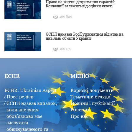
Право на життя: дотримання гарантій
Конвенції залежить від оцінки якості
розслідування
100 829
ЄСПЛ наказав Росії утриматися від атак на
цивільні об’єкти України
100 150
ECHR
МЕНЮ
ECHR: Ukrainian Aspect
Корисні документи
Прес-релізи
Тематичні огляди
ЄСПЛ назвав випадок,
Новини і публікації
коли апеляція
Рішення
обов’язково має
Про нас
заслухати
обвинуваченого та