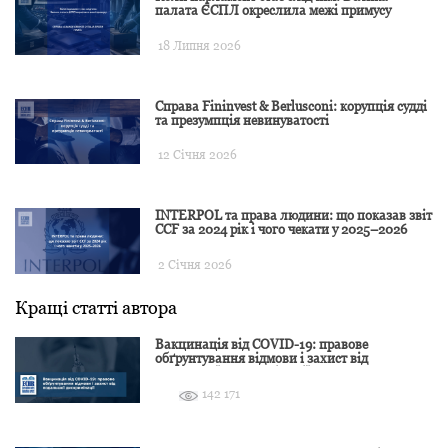
палата ЄСПЛ окреслила межі примусу
18 Липня 2026
Справа Fininvest & Berlusconi: корупція судді
та презумпція невинуватості
12 Січня 2026
INTERPOL та права людини: що показав звіт
CCF за 2024 рік і чого чекати у 2025–2026
2 Січня 2026
Кращі статті автора
Вакцинація від COVID-19: правове
обґрунтування відмови і захист від
подальшої дискримінації
142 171