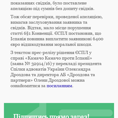
показаннях свідків, було поставлене
апеляцією під сумнів без допиту свідків.
Тож обсяг перевірки, проведеної апеляцією
,
вимагав заслуховування заявника та
свідків. Відтак, мало місце порушення
статті 6§1 Конвенції. ЄСПЛ постановив, що
Іспанія повинна виплатити заявникові 6400
євро відшкодування моральної шкоди.
З текстом прес-релізу рішення ЄСПЛ у
справі «Камачо Камачо проти Іспанії»
(заява № 32914/16) у перекладі президента
Спілки адвокатів України Олександра
Дроздова та директора АБ «Дроздова та
партнери» Олени Дроздової можна
ознайомитися за
посиланням
.
Підпишись прямо зараз!