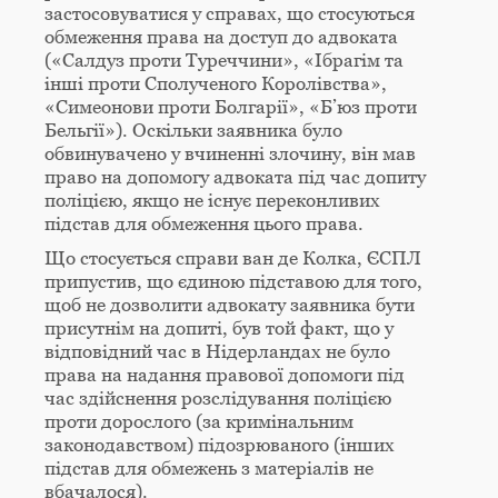
застосовуватися у справах, що стосуються
обмеження права на доступ до адвоката
(«Салдуз проти Туреччини», «Ібрагім та
інші проти Сполученого Королівства»,
«Симеонови проти Болгарії», «Б’юз проти
Бельгії»). Оскільки заявника було
обвинувачено у вчиненні злочину, він мав
право на допомогу адвоката під час допиту
поліцією, якщо не існує переконливих
підстав для обмеження цього права.
Що стосується справи ван де Колка, ЄСПЛ
припустив, що єдиною підставою для того,
щоб не дозволити адвокату заявника бути
присутнім на допиті, був той факт, що у
відповідний час в Нідерландах не було
права на надання правової допомоги під
час здійснення розслідування поліцією
проти дорослого (за кримінальним
законодавством) підозрюваного (інших
підстав для обмежень з матеріалів не
вбачалося).