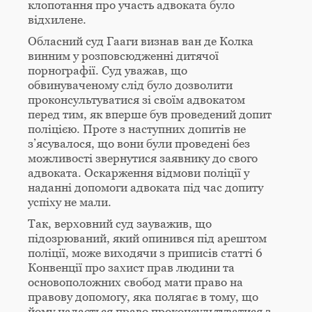
клопотання про участь адвоката було
відхилене.
Обласний суд Гааги визнав ван де Колка
винним у розповсюдженні дитячої
порнографії. Суд уважав, що
обвинуваченому слід було дозволити
проконсультуватися зі своїм адвокатом
перед тим, як вперше був проведений допит
поліцією. Проте з наступних допитів не
з’ясувалося, що вони були проведені без
можливості звернутися заявнику до свого
адвоката. Оскарження відмови поліції у
наданні допомоги адвоката під час допиту
успіху не мали.
Так, верховний суд зауважив, що
підозрюваний, який опинився під арештом
поліції, може виходячи з приписів статті 6
Конвенції про захист прав людини та
основоположних свобод мати право на
правову допомогу, яка полягає в тому, що
йому надається право проконсультуватися з