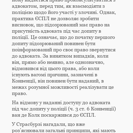
адвокатом, перед тим, як взаємодіяти з
поліцією щодо його участі у злочині. Однак,
практика ЄСПЛ не дозволяє зробити
висновок, що підозрюваний має право на
присутність адвоката під час допиту в
поліції. Це означає, що до початку першого
допиту підозрюваний повинен бути
поінформований про своє право звернутися
до адвоката. За винятком випадків, коли
він, прямо або неявно, але однозначно,
відмовився від цього права, або коли
існують вагомі причини, зазначені в
Конвенції, він повинен бути наданий, в
межах розумної можливості реалізувати це
право.
На відмову у наданні доступу до адвоката
під час допиту у поліції (ч. 3 ст. 6 Конвенції)
ван де Колк поскаржився до ЄСПЛ.
У Страсбурзі нагадали, що вже
роз’яснювали загальні принципи, які мають