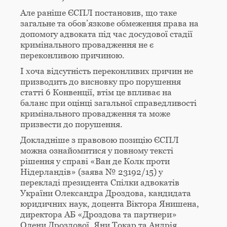
Але раніше ЄСПЛ постановив, що таке
загальне та обов’язкове обмеження права на
допомогу адвоката під час досудової стадії
кримінального провадження не є
переконливою причиною.
І хоча відсутність переконливих причин не
призводить до висновку про порушення
статті 6 Конвенції, втім це впливає на
баланс при оцінці загальної справедливості
кримінального провадження та може
призвести до порушення.
Докладніше з правовою позицію ЄСПЛ
можна ознайомитися у повному тексті
рішення у справі «Ван де Колк проти
Нідерландів» (заява № 23192/15) у
перекладі президента Спілки адвокатів
України Олександра Дроздова, кандидата
юридичних наук, доцента Віктора Янишена,
директора АБ «Дроздова та партнери»
Олени Дроздової, Яни Токар та Андрія