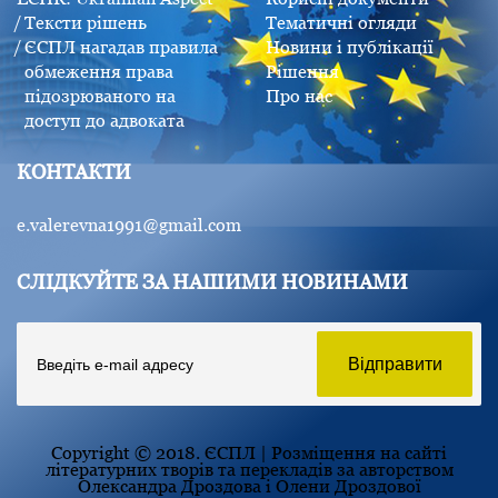
Тексти рішень
Тематичні огляди
ЄСПЛ нагадав правила
Новини і публікації
обмеження права
Рішення
підозрюваного на
Про нас
доступ до адвоката
КОНТАКТИ
e.valerevna1991@gmail.com
СЛІДКУЙТЕ ЗА НАШИМИ НОВИНАМИ
Copyright © 2018. ЄСПЛ | Розміщення на сайті
літературних творів та перекладів за авторством
Олександра Дроздова і Олени Дроздової