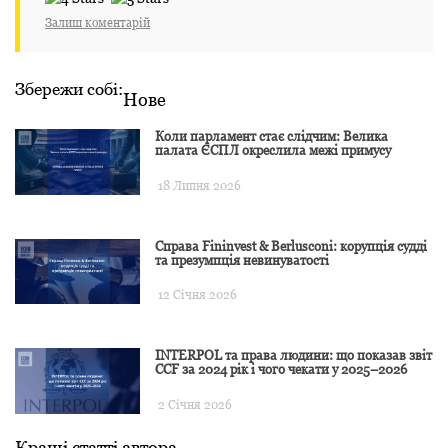
Залиш коментарій
Збережи собі:
Нове
Коли парламент стає слідчим: Велика
палата ЄСПЛ окреслила межі примусу
18 Липня 2026
Справа Fininvest & Berlusconi: корупція судді
та презумпція невинуватості
12 Січня 2026
INTERPOL та права людини: що показав звіт
CCF за 2024 рік і чого чекати у 2025–2026
2 Січня 2026
Кращі статті автора