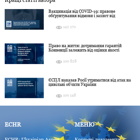
Вакцинація від COVID-19: правове
обґрунтування відмови і захист від
подальшої дискримінації
142 170
Право на життя: дотримання гарантій
Конвенції залежить від оцінки якості
розслідування
100 828
ЄСПЛ наказав Росії утриматися від атак на
цивільні об’єкти України
100 148
ECHR
МЕНЮ
ECHR: Ukrainian Aspect
Корисні документи