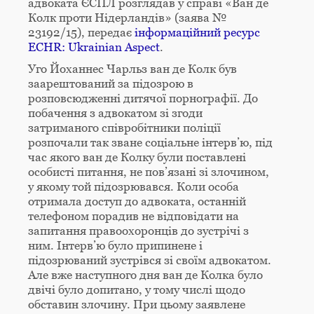
адвоката ЄСПЛ розглядав у справі «Ван де
Колк проти Нідерландів» (заява №
23192/15), передає
інформаційний ресурс
ECHR: Ukrainian Aspect
.
Уго Йоханнес Чарльз ван де Колк був
заарештований за підозрою в
розповсюдженні дитячої порнографії. До
побачення з адвокатом зі згоди
затриманого співробітники поліції
розпочали так зване соціальне інтерв’ю, під
час якого ван де Колку були поставлені
особисті питання, не пов’язані зі злочином,
у якому той підозрювався. Коли особа
отримала доступ до адвоката, останній
телефоном порадив не відповідати на
запитання правоохоронців до зустрічі з
ним. Інтерв’ю було припинене і
підозрюваний зустрівся зі своїм адвокатом.
Але вже наступного дня ван де Колка було
двічі було допитано, у тому числі щодо
обставин злочину. При цьому заявлене