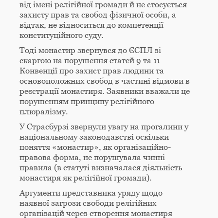
від імені релігійної громади й не стосується
захисту прав та свобод фізичної особи, а
відтак, не відноситься до компетенції
конституційного суду.
Тоді монастир звернувся до ЄСПЛ зі
скаргою на порушення статей 9 та 11
Конвенції про захист прав людини та
основоположних свобод в частині відмови в
реєстрації монастиря. Заявники вважали це
порушенням принципу релігійного
плюралізму.
У Страсбурзі звернули увагу на прогалини у
національному законодавстві оскільки
поняття «монастир», як організаційно-
правова форма, не порушувала чинні
правила (в статуті визначалася діяльність
монастиря як релігійної громади).
Аргументи представника уряду щодо
наявної загрози свободи релігійних
організацій через створення монастиря