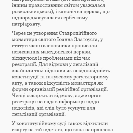
іншим православним світом уважалася
розкольницькою), і канонічна церква, що
підпорядковувалася сербському
патріархату.
Через це утворення Ставропігійного
монастиря святого Іоанна Златоуста, у
статуті якого засновники прописали
невизнання македонської церкви,
зіткнулося із проблемами під час
реєстрації. Для відмови у легалізації
знайшли такі підстави як невідповідність
конституції та галузевому регуляторному
акту, а також відсутність монастиря як
форми організації релігійної організації.
Ченці оскаржили відмову, адже орган
реєстрації не надав інформації щодо
недоліків, які слід було усунути для
легалізації організації.
У конституційному суді також відхилили
скаргу на тій підставі, що вона направлена