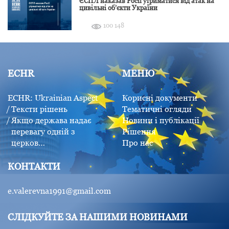
ЄСПЛ наказав Росії утриматися від атак на
цивільні об’єкти України
100 148
ECHR
МЕНЮ
ECHR: Ukrainian Aspect
Корисні документи
Тексти рішень
Тематичні огляди
Якщо держава надає
Новини і публікації
перевагу одній з
Рішення
церков…
Про нас
КОНТАКТИ
e.valerevna1991@gmail.com
СЛІДКУЙТЕ ЗА НАШИМИ НОВИНАМИ