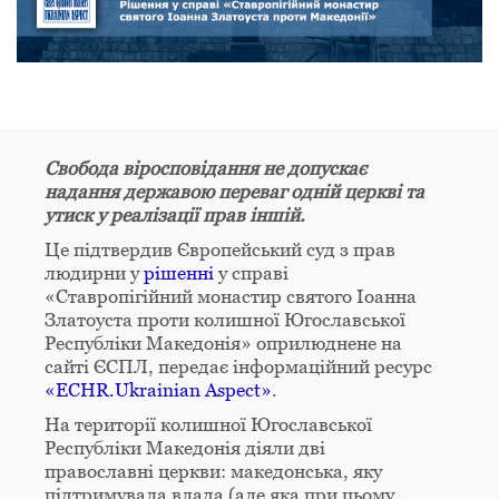
Свобода віросповідання не допускає
надання державою переваг одній церкві та
утиск у реалізації прав іншій.
Це підтвердив Європейський суд з прав
людирни у
рішенні
у справі
«Ставропігійний монастир святого Іоанна
Златоуста проти колишної Югославської
Республіки Македонія» оприлюднене на
сайті ЄСПЛ, передає інформаційний ресурс
«ECHR.Ukrainian Aspect»
.
На території колишної Югославської
Республіки Македонія діяли дві
православні церкви: македонська, яку
підтримувала влада (але яка при цьому