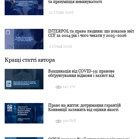
та презумпція невинуватості
12 Січня 2026
INTERPOL та права людини: що показав звіт
CCF за 2024 рік і чого чекати у 2025–2026
2 Січня 2026
Кращі статті автора
Вакцинація від COVID-19: правове
обґрунтування відмови і захист від
подальшої дискримінації
142 170
Право на життя: дотримання гарантій
Конвенції залежить від оцінки якості
розслідування
100 828