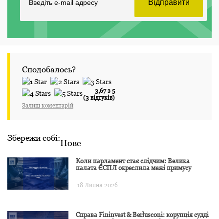
Сподобалось?
3,67 з 5
(3 відгуків)
Залиш коментарій
Збережи собі:
Нове
Коли парламент стає слідчим: Велика
палата ЄСПЛ окреслила межі примусу
18 Липня 2026
Справа Fininvest & Berlusconi: корупція судді