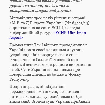
основоположних свобод у невиконанні
державою рішень, пов’язаних із
поверненням викраденої дитини.
Відповідний прес-реліз рішення у справі
«М.Р. та Д.Р. проти України» (№ 63551/13)
оприлюднено на сайті ЄСПЛ, передає
інформаційний ресурс
«ECHR.Ukrainian
Aspect»
.
Громадянин Чехії відкрив провадження в
Україні проти своєї колишньої дружини
(українки), аби повернути свого сина
відповідно до Гаазької конвенції про
цивільні аспекти міжнародного викрадення
дітей. Суди України видали наказ про
повернення дитини до батька в Чеську
Республіку.
Попри штрафи, відвідування
держвиконавцями школи, де вчиться
дитина, та житла, судовий наказ не був
виконаний. Згодом суди України прийняли