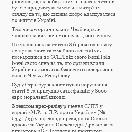
рішення, що в найкращих інтересах дитини
було б продовжувати жити з матір’ю з
огляду на те, що дитина добре адаптувалася
до життя в Україні.
Тим часом органи влади Чехії надали
чоловікові виключну опіку над його сином.
Посилаючись на статтю 8 (право на повагу
до приватного та сімейного життя) чех
поскаржився до ЄСПЛ від свого імені і від
імені свого сина на те, що органи влади
України не змогли забезпечити повернення
сина в Чеську Республіку.
Суд у Страсбурзі констатував порушення
статті 8 та присудив сатисфакцію у 8000
євро моральної шкоди.
З текстом прес-релізу
рішення ЄСПЛ у
справі «М.Р. та Д.Р. проти України» (№
63551/13) у перекладі президента Спілки
адвокатів України Олександра Дроздова та
директора АБ «Дроздова та партнери»