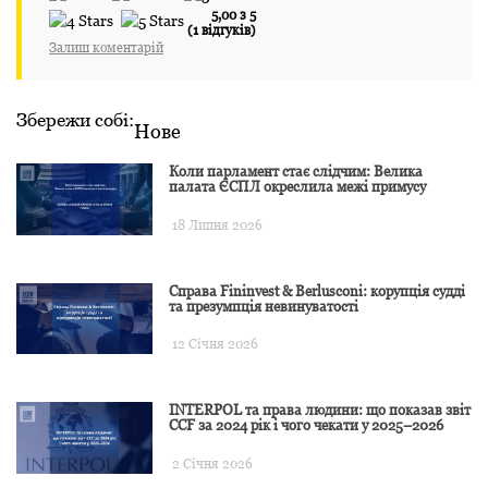
5,00 з 5
(1 відгуків)
Залиш коментарій
Збережи собі:
Нове
Коли парламент стає слідчим: Велика
палата ЄСПЛ окреслила межі примусу
18 Липня 2026
Справа Fininvest & Berlusconi: корупція судді
та презумпція невинуватості
12 Січня 2026
INTERPOL та права людини: що показав звіт
CCF за 2024 рік і чого чекати у 2025–2026
2 Січня 2026