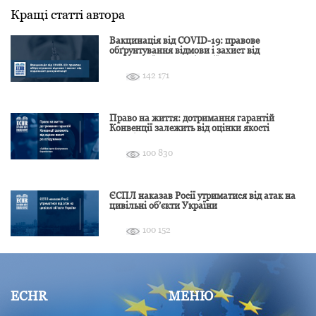
Кращі статті автора
Вакцинація від COVID-19: правове
обґрунтування відмови і захист від
подальшої дискримінації
142 171
Право на життя: дотримання гарантій
Конвенції залежить від оцінки якості
розслідування
100 830
ЄСПЛ наказав Росії утриматися від атак на
цивільні об’єкти України
100 152
ECHR
МЕНЮ