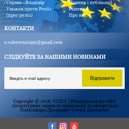
Справа «Владімір
Новини і публікації
Ушаков проти Росії»
Рішення
(прес-реліз)
Про нас
КОНТАКТИ
e.valerevna1991@gmail.com
СЛІДКУЙТЕ ЗА НАШИМИ НОВИНАМИ
Copyright © 2018. ЄСПЛ | Розміщення на сайті
літературних творів та перекладів за авторством
Олександра Дроздова і Олени Дроздової