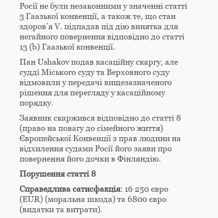
Росії не були незаконними у значенні статті
3 Гаазької конвенції, а також те, що стан
здоров’я V. підпадав під дію винятка для
негайного повернення відповідно до статті
13 (b) Гаазької конвенції.
Пан Ushakov подав касаційну скаргу, але
судді Міського суду та Верховного суду
відмовили у передачі вищезазначеного
рішення для перегляду у касаційному
порядку.
Заявник скаржився відповідно до статті 8
(право на повагу до сімейного життя)
Європейської Конвенції з прав людини на
відхилення судами Росії його заяви про
повернення його дочки в Фінляндію.
Порушення статті 8
Справедлива сатисфакція
: 16 250 євро
(EUR) (моральна шкода) та 6800 євро
(видатки та витрати).