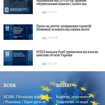
Вакцинація від COVID-19: правове
обґрунтування відмови і захист від
подальшої дискримінації
142 170
Право на життя: дотримання гарантій
Конвенції залежить від оцінки якості
розслідування
100 828
ЄСПЛ наказав Росії утриматися від атак на
цивільні об’єкти України
100 148
ECHR
МЕНЮ
ECHR: Ukrainian Aspect
Корисні документи
Рішення
Прес-релізи
Тематичні огляди