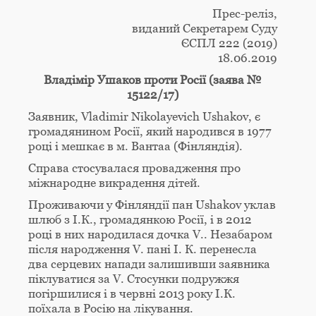
Прес-реліз,
виданий Секретарем Суду
ЄСПЛ 222 (2019)
18.06.2019
Владімір Ушаков проти Росії (заява №
15122/17)
Заявник, Vladimir Nikolayevich Ushakov, є
громадянином Росії, який народився в 1977
році і мешкає в м. Вантаа (Фінляндія).
Справа стосувалася провадження про
міжнародне викрадення дітей.
Проживаючи у Фінляндії пан Ushakov уклав
шлюб з І.К., громадянкою Росії, і в 2012
році в них народилася дочка V.. Незабаром
після народження V. пані І. К. перенесла
два серцевих напади залишивши заявника
піклуватися за V. Стосунки подружжя
погіршилися і в червні 2013 року І.К.
поїхала в Росію на лікування.