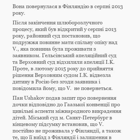
Вона повернулася в Фінляндію в серпні 2013
року.
Після закінчення шлюборозлучного
процесу, який був відкритий у серпні 2013
року, районний суд постановив, що
подружжя повинне мати спільну опіку над
V., яка повинна була проживати з
заявником. Гельсінський апеляційний суд
та Верховний суд відхилили апеляції I.K.
Проте, в лютому 2015 року до прийняття
рішення Верховним судом І.К. відвезла
дитину в Росію без згоди заявника і
повідомила йому, що V. не повернеться.
Пан Ushakov подав запит про повернення
дочки відповідно до Гаазької конвенції про
цивільні аспекти міжнародного викрадення
дітей. Міський суд м. Санкт-Петербург в
кінцевому підсумку встановив, що V.
постійно не проживала у Фінляндії, а також
те, що її виїзд з Фінляндії і залишення в