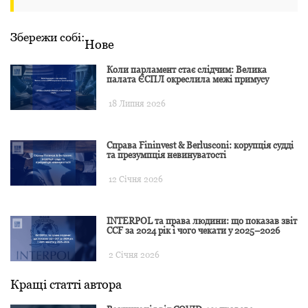
Збережи собі:
Нове
Коли парламент стає слідчим: Велика
палата ЄСПЛ окреслила межі примусу
18 Липня 2026
Справа Fininvest & Berlusconi: корупція судді
та презумпція невинуватості
12 Січня 2026
INTERPOL та права людини: що показав звіт
CCF за 2024 рік і чого чекати у 2025–2026
2 Січня 2026
Кращі статті автора