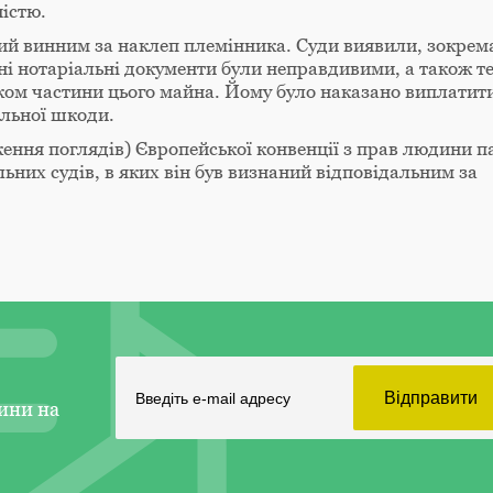
істю.
аний винним за наклеп племінника. Суди виявили, зокрем
ні нотаріальні документи були неправдивими, а також те
ком частини цього майна. Йому було наказано виплатит
альної шкоди.
ення поглядів) Європейської конвенції з прав людини п
ьних судів, в яких він був визнаний відповідальним за
ини на