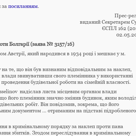
и за
посиланням
.
Прес-рел
виданий Секретарем С
ЄСПЛ 162 (20
02.05.2
оти Болгарії (заява № 3157/16)
ом Австрії, який народився в 1934 році і мешкає у м.
 на те, що він був визнаним відповідальним за наклеп,
м влади звинувативши свого племінника у використанні
проведення будівельної роботи на сімейній власності.
esselinov надіслав листа місцевим органам влади
 що його племінник значно змінив будинок, яким володі
дівельних робіт. Він повідомив, зокрема, що його
ьним документом … отриманим на підставі підробленого
ння в кримінальному порядку за наклеп проти пана
вання збитків. Згодом переслідування в кримінальному