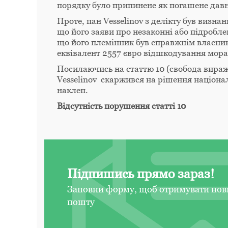
порядку було припинене як погашене давн
Проте, пан Vesselinov з делікту був визн
що його заяви про незаконні або підробле
що його племінник був справжнім власни
еквівалент 2557 євро відшкодування мор
Посилаючись на статтю 10 (свобода вираж
Vesselinov скаржився на рішення націонал
наклеп.
Відсутність порушення статті 10
Підпишись прямо зараз!
Заповни форму, щоб отримувати нов
пошту