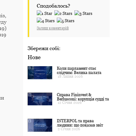
Сподобалось?
із,
уду
19)
Залиш коментарій
019
Збережи собі:
Нове
Коли парламент стає
слідчим: Велика палата
18 Липня 2026
ЄСПЛ окреслила межі
примусу
Справа Fininvest &
ли
Berlusconi: корупція судді та
12 Січня 2026
презумпція невинуватості
INTERPOL та права
людини: що показав звіт
2 Січня 2026
CCF за 2024 рік і чого чекати
у 2025–2026