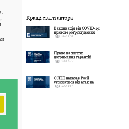
а,
Кращі статті автора
,
и
Вакцинація від COVID-19:
правове обґрунтування
142 170
відмови і захист від
ан
подальшої дискримінації
Право на життя:
дотримання гарантій
100 827
Конвенції залежить від
оцінки якості розслідування
ЄСПЛ наказав Росії
утриматися від атак на
100 147
цивільні об’єкти України