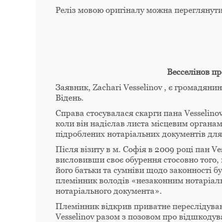
Реліз мовою оригіналу можна переглянут
Весселінов пр
Заявник, Zachari Vesselinov , є громадянин
Відень.
Справа стосувалася скарги пана Vesselinov
коли він надіслав листа місцевим органа
підроблених нотаріальних документів для 
Після візиту в м. Софія в 2009 році пан V
висловивши своє обурення стосовно того,
його батьки та сумніви щодо законності бу
племінник володів «незаконним нотаріал
нотаріального документа».
Племінник відкрив приватне переслідува
Vesselinov разом з позовом про відшкоду