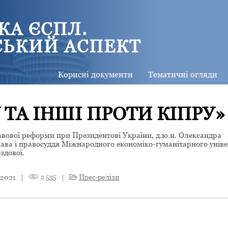
КА ЄСПЛ.
СЬКИЙ АСПЕКТ
Корисні документи
Тематичні огляди
 ТА ІНШІ ПРОТИ КІПРУ»
равової реформи при Президентові України, д.ю.н. Олександра
ава і правосуддя Міжнародного економіко-гуманітарного уніве
здової.
 2021
|
2 535
|
Прес-релізи