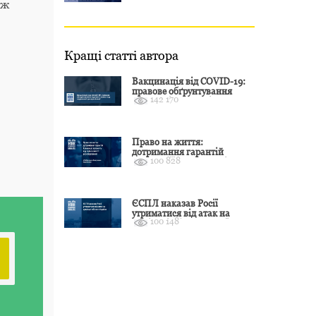
ож
у 2025–2026
Кращі статті автора
Вакцинація від COVID-19:
правове обґрунтування
142 170
відмови і захист від
подальшої дискримінації
Право на життя:
дотримання гарантій
100 828
Конвенції залежить від
оцінки якості розслідування
ЄСПЛ наказав Росії
утриматися від атак на
100 148
цивільні об’єкти України