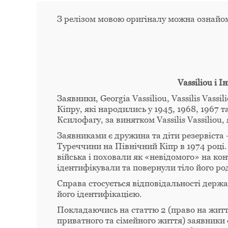
З релізом мовою оригіналу можна ознайо
Vassiliou і 
Заявники, Georgia Vassiliou, Vassilis Vassi
Кіпру, які народились у 1945, 1968, 1967 т
Ксилофагу, за винятком Vassilis Vassiliou,
Заявниками є дружина та діти резервіста –
Туреччини на Північний Кіпр в 1974 році.
війська і поховали як «невідомого» на ко
ідентифікували та повернули тіло його род
Справа стосується відповідальності держ
його ідентифікацією.
Покладаючись на статтю 2 (право на життя
приватного та сімейного життя) заявники