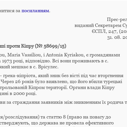
митися за
посиланням
.
Прес-рел
виданий Секретарем С
ЄСПЛ, 247, (20
31. 08. 2
Інші проти Кіпру (№ 58699/15)
liou, Maria Vassiliou, і Antonia Kyriakou, є громадянами
а 1973 році, відповідно. Всі вони проживають в с.
 який мешкає в с. Врісулес.
 грека-кіпріота, який зник без вісті під час вторгнення
 Через 26 років було виявлено, що його вбили турецькі
нтрольованій Кіпром території. Органи влади Кіпру
ині в 2000 році.
ави за страждання заявників між зникненням їх родича 
/розслідування) та статтю 8 (право на повагу до
 стверджують, що держава не провела ефективного