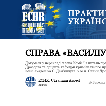
ПРАКТИ
УКРАЇН
СПРАВА «ВАСИЛІУ
Документ у перекладі члена Комісії з питань п
Дроздова та доцента кафедри кримінального пр
імені академіка С. Дем’янчука, к.ю.н. Олени Дро
ECHR: Ukrainian Aspect
16 Вересня
автор