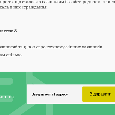
про те, що сталося з їх зниклим без вісті родичем, а так
икала в них страждання.
статтею 8
вникові та 9 000 євро кожному з інших заявників
ам спільно.
ини на