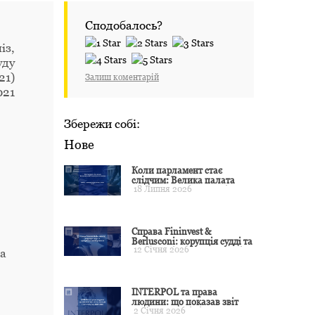
Сподобалось?
із,
уду
21)
Залиш коментарій
021
Збережи собі:
Нове
Коли парламент стає
слідчим: Велика палата
18 Липня 2026
ЄСПЛ окреслила межі
примусу
Справа Fininvest &
Berlusconi: корупція судді та
12 Січня 2026
презумпція невинуватості
та
INTERPOL та права
людини: що показав звіт
2 Січня 2026
CCF за 2024 рік і чого чекати