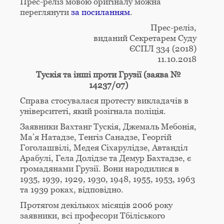
Прес-реліз мовою оригіналу можна
переглянути
за посиланням
.
Прес-реліз,
виданий Секретарем Суду
ЄСПЛ 334 (2018)
11.10.2018
Tускія та інші проти Грузії (заява №
14237/07)
Справа стосувалася протесту викладачів в
університеті, який розігнала поліція.
Заявники Вахтанг Тускія, Джемаль Мебонія,
Ма’я Натадзе, Тенгіз Санадзе, Георгій
Гоголашвілі, Медея Сіхарулідзе, Автанділ
Арабулі, Гела Долідзе та Демур Бахтадзе, є
громадянами Грузії. Вони народилися в
1935, 1939, 1929, 1930, 1948, 1955, 1953, 1963
та 1939 роках, відповідно.
Протягом декількох місяців 2006 року
заявники, всі професори Тбіліського