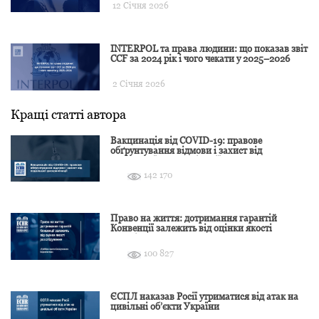
12 Січня 2026
INTERPOL та права людини: що показав звіт
CCF за 2024 рік і чого чекати у 2025–2026
2 Січня 2026
Кращі статті автора
Вакцинація від COVID-19: правове
обґрунтування відмови і захист від
подальшої дискримінації
142 170
Право на життя: дотримання гарантій
Конвенції залежить від оцінки якості
розслідування
100 827
ЄСПЛ наказав Росії утриматися від атак на
цивільні об’єкти України