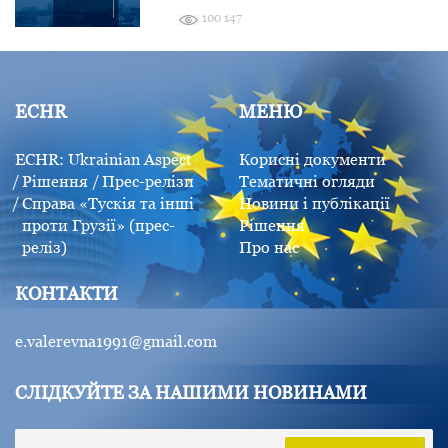
100 147
ECHR
МЕНЮ
ECHR: Ukrainian Aspect
Корисні документи
Рішення
Прес-релізи
Тематичні огляди
Справа «Tускія та інші
Новини і публікації
проти Грузії» (прес-
Рішення
реліз)
Про нас
КОНТАКТИ
e.valerevna1991@gmail.com
СЛІДКУЙТЕ ЗА НАШИМИ НОВИНАМИ