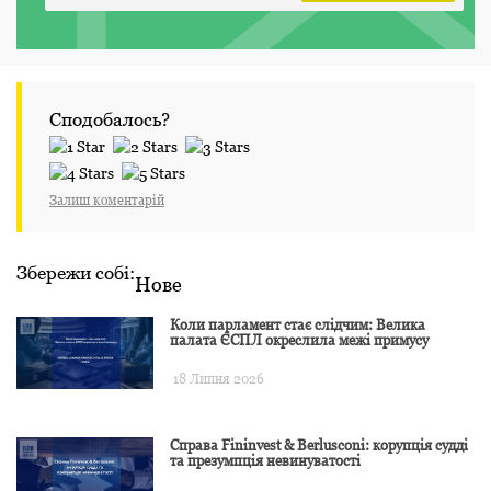
Сподобалось?
Залиш коментарій
Збережи собі:
Нове
Коли парламент стає слідчим: Велика
палата ЄСПЛ окреслила межі примусу
18 Липня 2026
Справа Fininvest & Berlusconi: корупція судді
та презумпція невинуватості