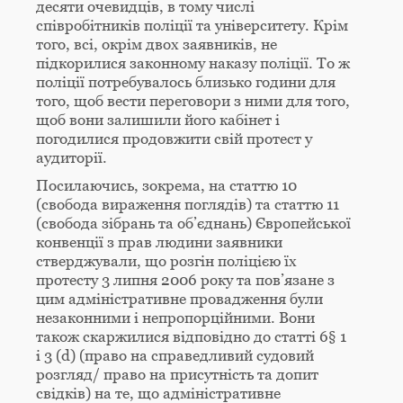
десяти очевидців, в тому числі
співробітників поліції та університету. Крім
того, всі, окрім двох заявників, не
підкорилися законному наказу поліції. То ж
поліції потребувалось близько години для
того, щоб вести переговори з ними для того,
щоб вони залишили його кабінет і
погодилися продовжити свій протест у
аудиторії.
Посилаючись, зокрема, на статтю 10
(свобода вираження поглядів) та статтю 11
(свобода зібрань та об’єднань) Європейської
конвенції з прав людини заявники
стверджували, що розгін поліцією їх
протесту 3 липня 2006 року та пов’язане з
цим адміністративне провадження були
незаконними і непропорційними. Вони
також скаржилися відповідно до статті 6§ 1
і 3 (d) (право на справедливий судовий
розгляд/ право на присутність та допит
свідків) на те, що адміністративне