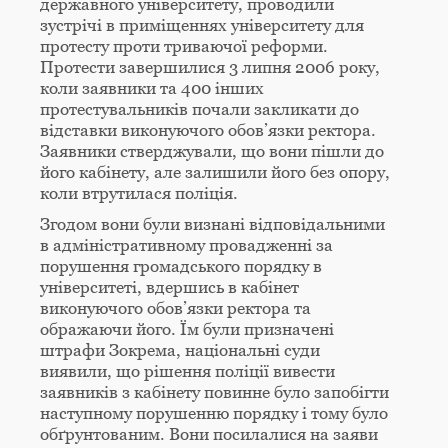
державного університету, проводили
зустрічі в приміщеннях університету для
протесту проти триваючої реформи.
Протести завершилися 3 липня 2006 року,
коли заявники та 400 інших
протестувальників почали закликати до
відставки виконуючого обов’язки ректора.
Заявники стверджували, що вони пішли до
його кабінету, але залишили його без опору,
коли втрутилася поліція.
Згодом вони були визнані відповідальними
в адміністративному провадженні за
порушення громадського порядку в
університеті, вдершись в кабінет
виконуючого обов’язки ректора та
ображаючи його. Їм були призначені
штрафи Зокрема, національні суди
виявили, що рішення поліції вивести
заявників з кабінету повинне було запобігти
наступному порушенню порядку і тому було
обґрунтованим. Вони посилалися на заяви