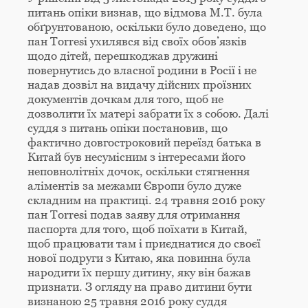
питань опіки визнав, що відмова М.Т. була
обґрунтованою, оскільки було доведено, що
пан Torresi ухилявся від своїх обов’язків
щодо дітей, перешкоджав дружині
повернутись до власної родини в Росії і не
надав дозвіл на видачу дійсних проїзних
документів дочкам для того, щоб не
дозволити їх матері забрати їх з собою. Далі
суддя з питань опіки постановив, що
фактично довгостроковий переїзд батька в
Китай був несумісним з інтересами його
неповнолітніх дочок, оскільки стягнення
аліментів за межами Європи було дуже
складним на практиці. 24 травня 2016 року
пан Torresi подав заяву для отримання
паспорта для того, щоб поїхати в Китай,
щоб працювати там і приєднатися до своєї
нової подруги з Китаю, яка повинна була
народити їх першу дитину, яку він бажав
признати. З огляду на право дитини бути
визнаною 25 травня 2016 року суддя