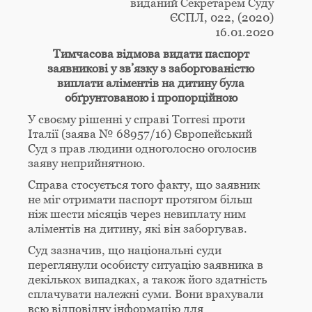
виданий Секретарем Суду
ЄСПЛ, 022, (2020)
16.01.2020
Тимчасова відмова видати паспорт
заявникові у зв’язку з заборгованістю
виплати аліментів на дитину була
обґрунтованою і пропорційною
У своєму рішенні у справі Torresi проти
Італії (заява № 68957/16) Європейський
Суд з прав людини одноголосно оголосив
заяву неприйнятною.
Справа стосується того факту, що заявник
не міг отримати паспорт протягом більш
ніж шести місяців через невиплату ним
аліментів на дитину, які він заборгував.
Суд зазначив, що національні суди
переглянули особисту ситуацію заявника в
декількох випадках, а також його здатність
сплачувати належні суми. Вони врахували
всю відповідну інформацію для