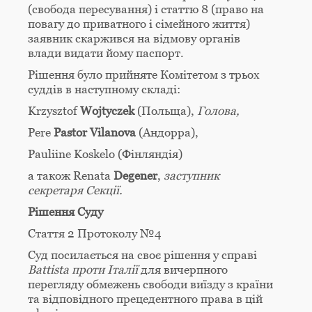
(свобода пересування) і статтю 8 (право на
повагу до приватного і сімейного життя)
заявник скаржився на відмову органів
влади видати йому паспорт.
Рішення було прийняте Комітетом з трьох
суддів в наступному складі:
Krzysztof
Wojtyczek
(Польща),
Голова,
Pere
Pastor Vilanova
(Aндорра),
Pauliine Koskelo (Фінляндія)
а також Renata
Degener
,
заступник
секретаря Секції.
Рішення Суду
Стаття 2 Протоколу №4
Суд посилається на своє рішення у справі
Battista проти Італії
для вичерпного
перегляду обмежень свободи виїзду з країни
та відповідного прецедентного права в цій