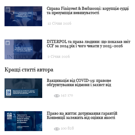
Справа Fininvest & Berlusconi: корупція судді
та презумпція невинуватості
12 Січня 2026
INTERPOL та права людини: що показав звіт
CCF за 2024 рік і чого чекати у 2025–2026
2 Січня 2026
Кращі статті автора
Вакцинація від COVID-19: правове
обґрунтування відмови і захист від
подальшої дискримінації
142 170
Право на життя: дотримання гарантій
Конвенції залежить від оцінки якості
розслідування
100 828