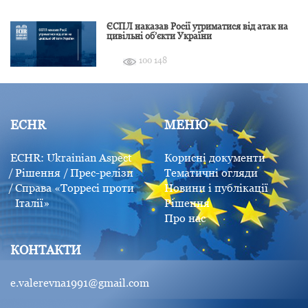
ЄСПЛ наказав Росії утриматися від атак на
цивільні об’єкти України
100 148
ECHR
МЕНЮ
ECHR: Ukrainian Aspect
Корисні документи
Рішення
Прес-релізи
Тематичні огляди
Справа «Торресі проти
Новини і публікації
Італії»
Рішення
Про нас
КОНТАКТИ
e.valerevna1991@gmail.com