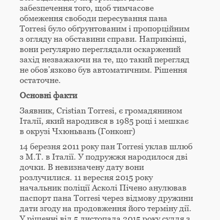
забезпечення того, щоб тимчасове
обмеження свободи пересування пана
Torresi було обґрунтованим і пропорційним
з огляду на обставини справи. Наприкінці,
вони регулярно переглядали оскаржений
захід незважаючи на те, що такий перегляд
не обов’язково був автоматичним. Рішення
остаточне.
Основні факти
Заявник, Cristian Torresi, є громадянином
Італії, який народився в 1985 році і мешкає
в окрузі Чхюньвань (Гонконг)
14 березня 2011 року пан Torresi уклав шлюб
з М.Т. в Італії. У подружжя народилося дві
дочки. В невизначену дату вони
розлучилися. 11 вересня 2015 року
начальник поліції Асколі Пічено анулював
паспорт пана Torresi через відмову дружини
дати згоду на продовження його терміну дії.
У рішенні від 5 листопада 2015 року суддя з