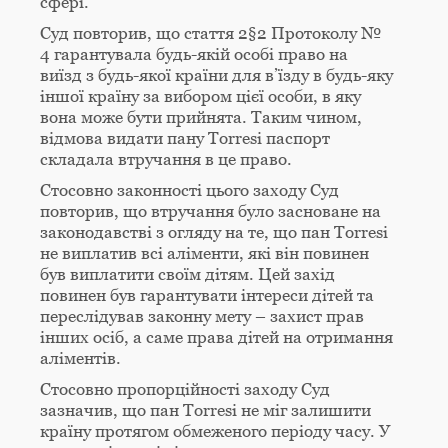
сфері.
Суд повторив, що стаття 2§2 Протоколу №
4 гарантувала будь-якій особі право на
виїзд з будь-якої країни для в’їзду в будь-яку
іншої країну за вибором цієї особи, в яку
вона може бути прийнята. Таким чином,
відмова видати пану Torresi паспорт
складала втручання в це право.
Стосовно законності цього заходу Суд
повторив, що втручання було засноване на
законодавстві з огляду на те, що пан Torresi
не виплатив всі аліменти, які він повинен
був виплатити своїм дітям. Цей захід
повинен був гарантувати інтереси дітей та
переслідував законну мету – захист прав
інших осіб, а саме права дітей на отримання
аліментів.
Стосовно пропорційності заходу Суд
зазначив, що пан Torresi не міг залишити
країну протягом обмеженого періоду часу. У