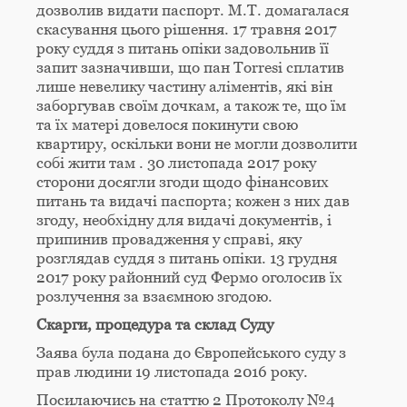
дозволив видати паспорт. M.T. домагалася
скасування цього рішення. 17 травня 2017
року суддя з питань опіки задовольнив її
запит зазначивши, що пан Torresi сплатив
лише невелику частину аліментів, які він
заборгував своїм дочкам, а також те, що їм
та їх матері довелося покинути свою
квартиру, оскільки вони не могли дозволити
собі жити там . 30 листопада 2017 року
сторони досягли згоди щодо фінансових
питань та видачі паспорта; кожен з них дав
згоду, необхідну для видачі документів, і
припинив провадження у справі, яку
розглядав суддя з питань опіки. 13 грудня
2017 року районний суд Фермо оголосив їх
розлучення за взаємною згодою.
Скарги, процедура та склад Суду
Заява була подана до Європейського суду з
прав людини 19 листопада 2016 року.
Посилаючись на статтю 2 Протоколу №4