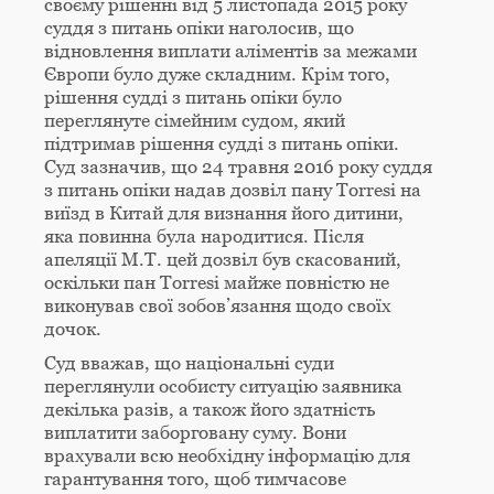
своєму рішенні від 5 листопада 2015 року
суддя з питань опіки наголосив, що
відновлення виплати аліментів за межами
Європи було дуже складним. Крім того,
рішення судді з питань опіки було
переглянуте сімейним судом, який
підтримав рішення судді з питань опіки.
Суд зазначив, що 24 травня 2016 року суддя
з питань опіки надав дозвіл пану Torresi на
виїзд в Китай для визнання його дитини,
яка повинна була народитися. Після
апеляції M.T. цей дозвіл був скасований,
оскільки пан Torresi майже повністю не
виконував свої зобов’язання щодо своїх
дочок.
Суд вважав, що національні суди
переглянули особисту ситуацію заявника
декілька разів, а також його здатність
виплатити заборговану суму. Вони
врахували всю необхідну інформацію для
гарантування того, щоб тимчасове