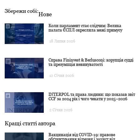
Збережи собі:
Нове
Коли парламент стає слідчим: Велика
палата ЄСПЛ окреслила межі примусу
18 Липня 2026
Справа Fininvest & Berlusconi: корупція судді
та презумпція невинуватості
12 Січня 2026
INTERPOL та права людини: що показав звіт
CCF за 2024 рік і чого чекати у 2025–2026
2 Січня 2026
Кращі статті автора
Вакцинація від COVID-19: правове
обґрунтування відмови і захист від