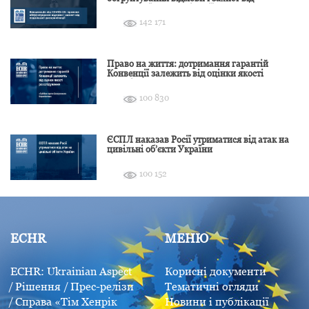
подальшої дискримінації
142 171
Право на життя: дотримання гарантій
Конвенції залежить від оцінки якості
розслідування
100 830
ЄСПЛ наказав Росії утриматися від атак на
цивільні об’єкти України
100 152
ECHR
МЕНЮ
ECHR: Ukrainian Aspect
Корисні документи
Рішення
Прес-релізи
Тематичні огляди
Справа «Тім Хенрік
Новини і публікації