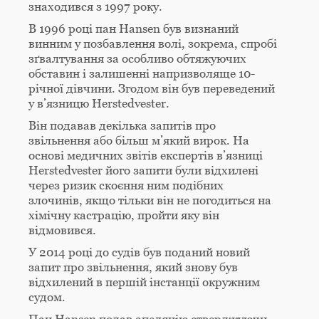
знаходився з 1997 року.
В 1996 році пан Hansen був визнаний
винним у позбавлення волі, зокрема, спробі
зґвалтування за особливо обтяжуючих
обставин і залишенні напризволяще 10-
річної дівчини. Згодом він був переведений
у в’язницю Herstedvester.
Він подавав декілька запитів про
звільнення або більш м’який вирок. На
основі медичних звітів експертів в’язниці
Herstedvester його запити були відхилені
через ризик скоєння ним подібних
злочинів, якщо тільки він не погодиться на
хімічну кастрацію, пройти яку він
відмовився.
У 2014 році до судів був поданий новий
запит про звільнення, який знову був
відхилений в першій інстанції окружним
судом.