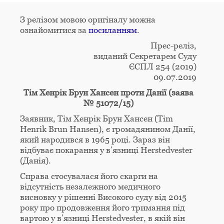
З релізом мовою оригіналу можна
ознайомитися за
посиланням
.
Прес-реліз,
виданий Секретарем Суду
ЄСПЛ 254 (2019)
09.07.2019
Тім Хенрік Брун Хансен проти Данії (заява
№ 51072/15)
Заявник, Тім Хенрік Брун Хансен (Tim
Henrik Brun Hansen), є громадянином Данії,
який народився в 1965 році. Зараз він
відбуває покарання у в’язниці Herstedvester
(Данія).
Справа стосувалася його скарги на
відсутність незалежного медичного
висновку у рішенні Високого суду від 2015
року про продовження його тримання під
вартою у в’язниці Herstedvester, в якій він