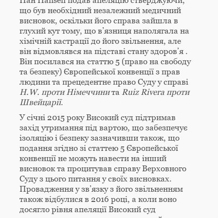
Пан Hansen подав апеляцію стверджуючи,
що був необхідний незалежний медичний
висновок, оскільки його справа зайшла в
глухий кут тому, що в’язниця наполягала на
хімічній кастрації до його звільнення, але
він відмовлявся на підставі стану здоров’я .
Він посилався на статтю 5 (право на свободу
та безпеку) Європейської конвенції з прав
людини та прецедентне право Суду у справі
H.W. проти Німеччини
та
Ruiz
Rivera
проти
Швейцарії
.
У січні 2015 року Високий суд підтримав
захід утримання під вартою, що забезпечує
ізоляцію і безпеку зазначивши також, що
подання згідно зі статтею 5 Європейської
конвенції не можуть навести на інший
висновок та процитував справу Верховного
Суду з цього питання у своїх висновках.
Провадження у зв’язку з його звільненням
також відбулися в 2016 році, а коли воно
досягло рівня апеляції Високий суд