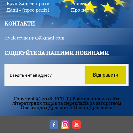
Брун Хансен проти
Рішення
Данії» (прес-реліз)
Про нас
КОНТАКТИ
e.valerevna1991@gmail.com
СЛІДКУЙТЕ ЗА НАШИМИ НОВИНАМИ
Copyright © 2018. ЄСПЛ | Розміщення на сайті
літературних творів та перекладів за авторством
Олександра Дроздова і Олени Дроздової