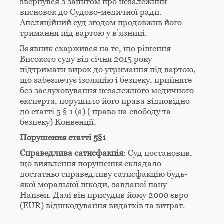
звернувся з запитом про незалежний
висновок до Судово-медичної ради.
Апеляційний суд згодом продовжив його
тримання під вартою у в’язниці.
Заявник скаржився на те, що рішення
Високого суду від січня 2015 року
підтримати вирок до утримання під вартою,
що забезпечує ізоляцію і безпеку, прийняте
без заслуховування незалежного медичного
експерта, порушило його права відповідно
до статті 5 § 1 (а) ( право на свободу та
безпеку) Конвенції.
Порушення статті 5§1
Справедлива сатисфакція
: Суд постановив,
що виявлення порушення складало
достатньо справедливу сатисфакцію будь-
якої моральної шкоди, завданої пану
Hansen. Далі він присудив йому 2000 євро
(EUR) відшкодування видатків та витрат.