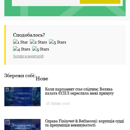
Сподобалось?
Залиш коментарій
Збережи собі:
Нове
Коли парламент стає слідчим: Велика
палата ЄСПЛ окреслила межі примусу
18 Липня 2026
Справа Fininvest & Berlusconi: корупція судді
та презумпція невинуватості