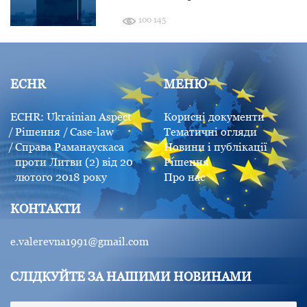
100 145
ECHR
МЕНЮ
ECHR: Ukrainian Aspect
Корисні документи
Рішення
Case-law
Тематичні огляди
Справа Раманаускаса
Новини і публікації
проти Литви (2) від 20
Рішення
лютого 2018 року
Про нас
КОНТАКТИ
e.valerevna1991@gmail.com
СЛІДКУЙТЕ ЗА НАШИМИ НОВИНАМИ