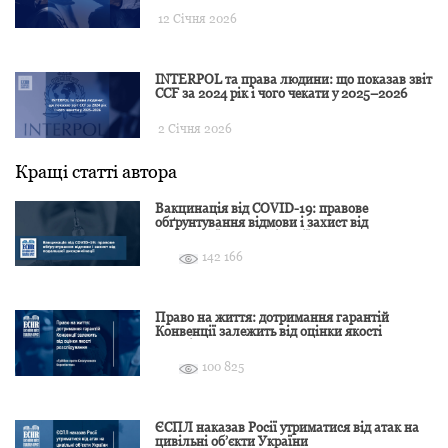
12 Січня 2026
INTERPOL та права людини: що показав звіт
CCF за 2024 рік і чого чекати у 2025–2026
2 Січня 2026
Кращі статті автора
Вакцинація від COVID-19: правове
обґрунтування відмови і захист від
подальшої дискримінації
142 166
Право на життя: дотримання гарантій
Конвенції залежить від оцінки якості
розслідування
100 825
ЄСПЛ наказав Росії утриматися від атак на
цивільні об’єкти України