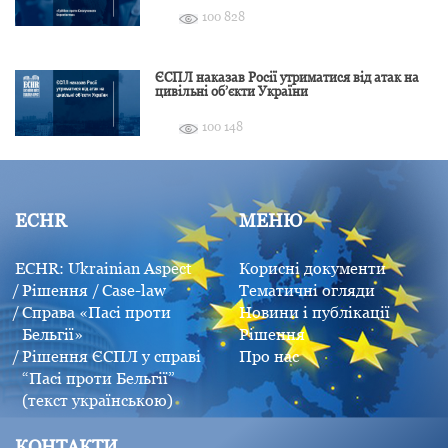
100 828
ЄСПЛ наказав Росії утриматися від атак на
цивільні об’єкти України
100 148
ECHR
МЕНЮ
ECHR: Ukrainian Aspect
Корисні документи
Рішення
Case-law
Тематичні огляди
Справа «Пасі проти
Новини і публікації
Бельгії»
Рішення
Рішення ЄСПЛ у справі
Про нас
“Пасі проти Бельгії”
(текст українською)
КОНТАКТИ