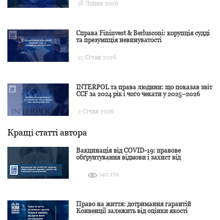
18 Липня 2026
Справа Fininvest & Berlusconi: корупція судді
та презумпція невинуватості
12 Січня 2026
INTERPOL та права людини: що показав звіт
CCF за 2024 рік і чого чекати у 2025–2026
2 Січня 2026
Кращі статті автора
Вакцинація від COVID-19: правове
обґрунтування відмови і захист від
подальшої дискримінації
142 170
Право на життя: дотримання гарантій
Конвенції залежить від оцінки якості
розслідування