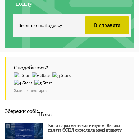
пошту
Сподобалось?
Залиш коментарій
Збережи собі:
Нове
Коли парламент стає слідчим: Велика
палата ЄСПЛ окреслила межі примусу