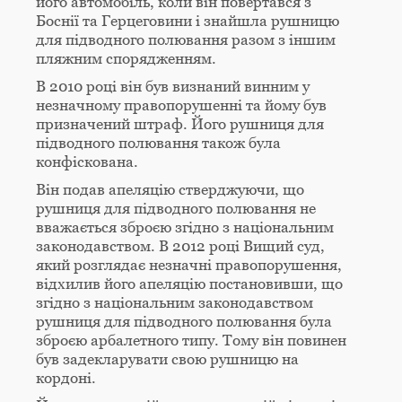
його автомобіль, коли він повертався з
Боснії та Герцеговини і знайшла рушницю
для підводного полювання разом з іншим
пляжним спорядженням.
В 2010 році він був визнаний винним у
незначному правопорушенні та йому був
призначений штраф. Його рушниця для
підводного полювання також була
конфіскована.
Він подав апеляцію стверджуючи, що
рушниця для підводного полювання не
вважається зброєю згідно з національним
законодавством. В 2012 році Вищий суд,
який розглядає незначні правопорушення,
відхилив його апеляцію постановивши, що
згідно з національним законодавством
рушниця для підводного полювання була
зброєю арбалетного типу. Тому він повинен
був задекларувати свою рушницю на
кордоні.