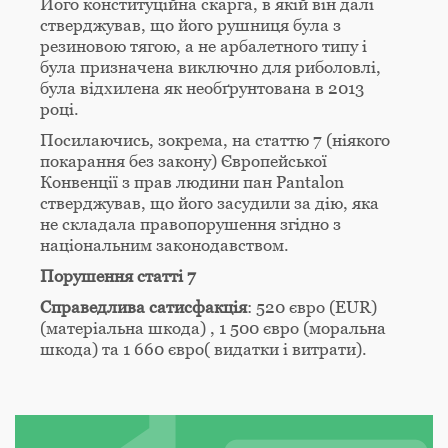
Його конституційна скарга, в якій він далі
стверджував, що його рушниця була з
резиновою тягою, а не арбалетного типу і
була призначена виключно для риболовлі,
була відхилена як необґрунтована в 2013
році.
Посилаючись, зокрема, на статтю 7 (ніякого
покарання без закону) Європейської
Конвенції з прав людини пан Pantalon
стверджував, що його засудили за дію, яка
не складала правопорушення згідно з
національним законодавством.
Порушення статті 7
Справедлива сатисфакція
: 520 євро (EUR)
(матеріальна шкода) , 1 500 євро (моральна
шкода) та 1 660 євро( видатки і витрати).