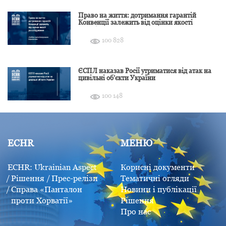
Право на життя: дотримання гарантій
Конвенції залежить від оцінки якості
розслідування
100 828
ЄСПЛ наказав Росії утриматися від атак на
цивільні об’єкти України
100 148
ECHR
МЕНЮ
ECHR: Ukrainian Aspect
Корисні документи
Рішення
Прес-релізи
Тематичні огляди
Справа «Панталон
Новини і публікації
проти Хорватії»
Рішення
Про нас