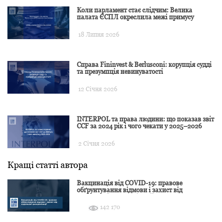
Коли парламент стає слідчим: Велика
палата ЄСПЛ окреслила межі примусу
18 Липня 2026
Справа Fininvest & Berlusconi: корупція судді
та презумпція невинуватості
12 Січня 2026
INTERPOL та права людини: що показав звіт
CCF за 2024 рік і чого чекати у 2025–2026
2 Січня 2026
Кращі статті автора
Вакцинація від COVID-19: правове
обґрунтування відмови і захист від
подальшої дискримінації
142 170