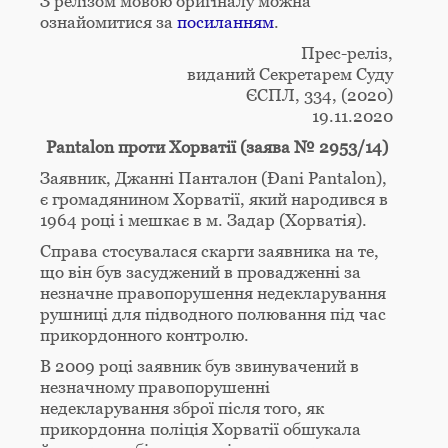
З релізом мовою оригіналу можна
ознайомитися за
посиланням
.
Прес-реліз,
виданий Секретарем Суду
ЄСПЛ, 334, (2020)
19.11.2020
Pantalon проти Хорватії (заява № 2953/14)
Заявник, Джанні Панталон (Đani Pantalon),
є громадянином Хорватії, який народився в
1964 році і мешкає в м. Задар (Хорватія).
Справа стосувалася скарги заявника на те,
що він був засуджений в провадженні за
незначне правопорушення недекларування
рушниці для підводного полювання під час
прикордонного контролю.
В 2009 році заявник був звинувачений в
незначному правопорушенні
недекларування зброї після того, як
прикордонна поліція Хорватії обшукала