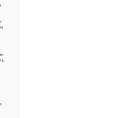
а
о
на
ею
64,
о