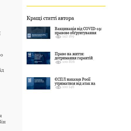
Кращі статті автора
Вакцинація від COVID-19:
правове обґрунтування
ї
142 169
відмови і захист від
подальшої дискримінації
Право на життя:
ро
дотримання гарантій
100 826
Конвенції залежить від
оцінки якості розслідування
ід
ЄСПЛ наказав Росії
утриматися від атак на
100 146
цивільні об’єкти України
я
Він