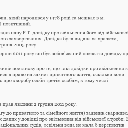
и, який народився у 1978 році та мешкає в м.
Л-позитивний.
идав пану P.T. довідку про звільнення його від військово
 його захворювання. Довідка була видана за зразком,
ерпня 2005 року.
рпні 2011 року він був зобов’язаний показати довідку п
иніс постанову про те, що такі довідки про звільнення в
ся в право на захист приватного життя, оскільки вони
про хворобу особи третім особам, в тому числі
з прав людини 2 грудня 2011 року.
гу до приватного та сімейного життя) заявник скарживс
даних у довідці про звільнення від військової служби. 
національних судів, оскільки вона не мала б перспектив