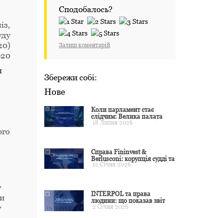
Сподобалось?
із,
уду
20)
Залиш коментарій
020
и
Збережи собі:
Нове
Коли парламент стає
слідчим: Велика палата
18 Липня 2026
ЄСПЛ окреслила межі
примусу
ого
Справа Fininvest &
Berlusconi: корупція судді та
12 Січня 2026
презумпція невинуватості
у
INTERPOL та права
ти
людини: що показав звіт
2 Січня 2026
у
CCF за 2024 рік і чого чекати
у 2025–2026