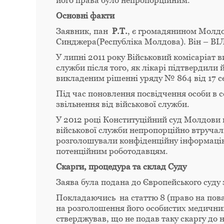
його права було непропорційним.
Основні факти
Заявник, пан
P.T.
, є громадянином Молдов
Синджера(Республіка Молдова). Він – ВІ
У липні 2011 року Військовий комісаріат в
служби після того, як лікарі підтвердили
викладеним рішенні уряду № 864 від 17 с
Під час поновлення посвідчення особи в се
звільнення від військової служби.
У 2012 році Конституційний суд Молдови в
військової служби непропорційно втручали
розголошували конфіденційну інформацію 
потенційним роботодавцям.
Скарги, процедура та склад Суду
Заява була подана до Європейського суду 
Покладаючись на статтю 8 (право на пова
на розголошення його особистих медичних 
стверджував, що не подав таку скаргу до 