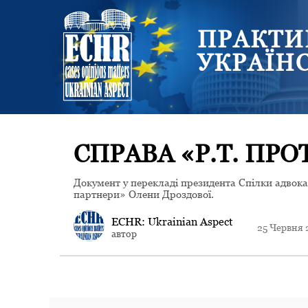
ПРАКТИ
УКРАЇН
СПРАВА «P.T. ПР
Документ у перекладі президента Спілки адвок
партнери» Олени Дроздової.
ECHR: Ukrainian Aspect
25 Червня
автор