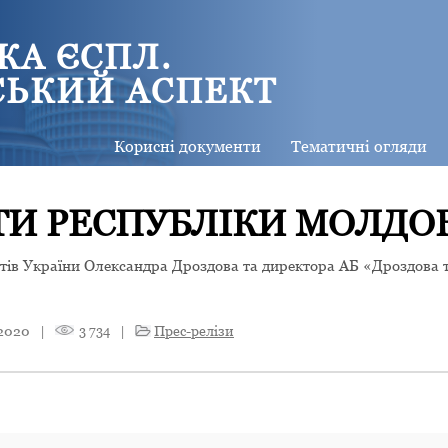
КА ЄСПЛ.
СЬКИЙ АСПЕКТ
Корисні документи
Тематичні огляди
ОТИ РЕСПУБЛІКИ МОЛДО
атів України Олександра Дроздова та директора АБ «Дроздова 
 2020
|
3 734
|
Прес-релізи