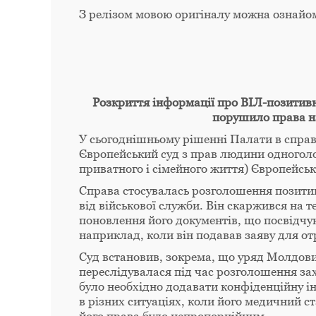
З релізом мовою оригіналу можна ознайо
Розкриття інформації про ВІЛ-позитивни
порушило права н
У сьогоднішньому рішенні Палати в спра
Європейський суд з прав людини одноголо
приватного і сімейного життя) Європейськ
Справа стосувалась розголошення позитивн
від військової служби. Він скаржився на т
поновлення його документів, що посвідчуют
наприклад, коли він подавав заяву для от
Суд встановив, зокрема, що уряд Молдови 
переслідувалася під час розголошення за
було необхідно додавати конфіденційну і
в різних ситуаціях, коли його медичний ст