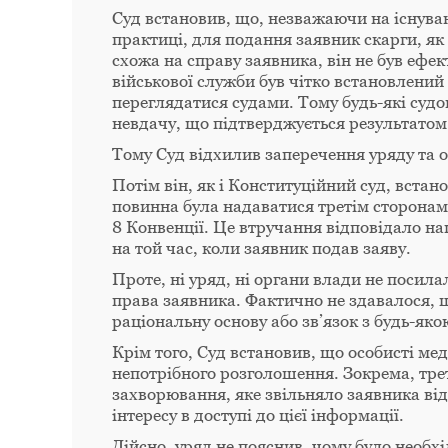
Суд встановив, що, незважаючи на існуванн
практиці, для подання заявник скарги, як 
схожа на справу заявника, він не був ефек
військової служби був чітко встановлений
переглядатися судами. Тому будь-які судо
невдачу, що підтверджується результатом 
Тому Суд відхилив заперечення уряду та 
Потім він, як і Конституційний суд, вста
повинна була надаватися третім сторонам
8 Конвенції. Це втручання відповідало н
на той час, коли заявник подав заяву.
Проте, ні уряд, ні органи влади не посила
права заявника. Фактично не здавалося, 
раціональну основу або зв’язок з будь-яко
Крім того, Суд встановив, що особисті мед
непотрібного розголошення. Зокрема, тре
захворювання, яке звільняло заявника від
інтересу в доступі до цієї інформації.
Дійсно, уряд не пояснив, чому було необх