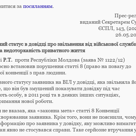
митися за
посиланням
.
Прес-рел
виданий Секретарем С
ЄСПЛ, 143, (20
26.05.2
й статус в довідці про звільнення від військової служб
а недоторканість приватного життя
ві
P.T.
проти Республіки Молдова (заява № 1122/12)
сно встановив порушення статті 8 (право на повагу до
ої конвенції з прав людини.
ого статусу заявника на ВІЛ у довідці, яка звільняла й
е, що він був змушений показувати довідку під час
ь особу, в 2011 році та в деяких інших ситуаціях,
римання нової роботи.
не вказав, яка «законна мета» статті 8 Конвенції
хворювання заявника. Крім того, вони не пояснили, чом
нформацію про заявника у довідку, яку можливо вимага
ан явно не стосувався справи. Таке серйозне втручання 