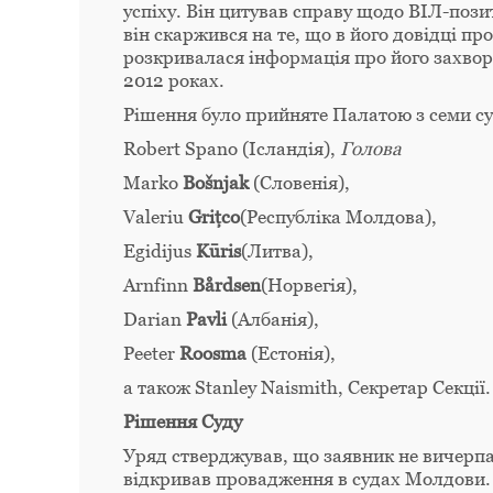
успіху. Він цитував справу щодо ВІЛ-позит
він скаржився на те, що в його довідці пр
розкривалася інформація про його захвор
2012 роках.
Рішення було прийняте Палатою з семи су
Robert Spano (Ісландія),
Голова
Marko
Bošnjak
(Словенія),
Valeriu
Griţco
(Республіка Молдова),
Egidijus
Kūris
(Литва),
Arnfinn
Bårdsen
(Норвегія),
Darian
Pavli
(Албанія),
Peeter
Roosma
(Естонія),
а також Stanley Naismith, Секретар Секції.
Рішення Суду
Уряд стверджував, що заявник не вичерпав 
відкривав провадження в судах Молдови.