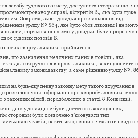
я засобу судового захисту, доступного і теоретично, і н
продемонстровано у справі, відкритій В., яка була дуже
тивним. Зокрема, зміст довідки про звільнення від
 рішенням уряду № 864, яке було обов’язковим і не могл
ві позови, спрямовані на зміну довідки, були приречені 
двох судових позовів В.
оголосив скаргу заявника прийнятною.
новив, що зазначення медичних даних в довідці, яка
, складало втручання в права заявника, захищені статт
аціональному законодавству, а саме рішенню уряду №. 8
лися на будь-яку певну законну мету такого втручання в
що розголошення інформації про хворобу заявника мало
ю з законних цілей, передбачених в статті 8 Конвенції.
ичні дані у довідці не були достатньо захищені від
тім сторонам було дозволено з’ясовувати тип
 військової служби, навіть якщо вони не мали очевидног
ідно додавати таку конфіденційну інформацію в довідку,