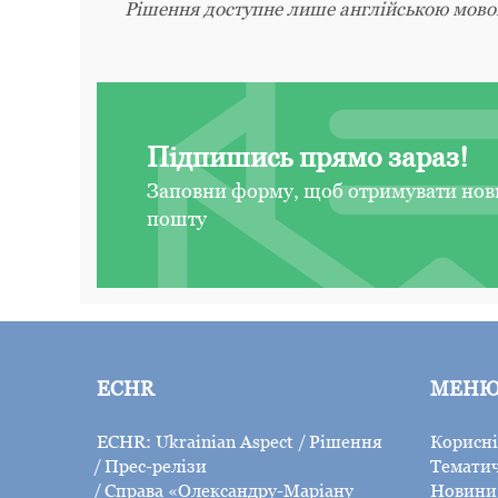
Рішення доступне лише англійською мово
Підпишись прямо зараз!
Заповни форму, щоб отримувати нов
пошту
ECHR
МЕН
ECHR: Ukrainian Aspect
Рішення
Корисні
Прес-релізи
Тематич
Справа «Олександру-Маріану
Новини 