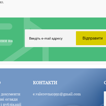
ю.
ини на
Ю
КОНТАКТИ
 документи
e.valerevna1991@gmail.com
ні огляди
і публікації