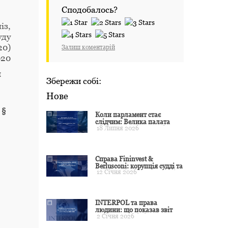
Сподобалось?
із,
уду
20)
Залиш коментарій
020
и
Збережи собі:
Нове
 §
Коли парламент стає
слідчим: Велика палата
18 Липня 2026
ЄСПЛ окреслила межі
примусу
Справа Fininvest &
Berlusconi: корупція судді та
12 Січня 2026
презумпція невинуватості
INTERPOL та права
людини: що показав звіт
2 Січня 2026
CCF за 2024 рік і чого чекати
у 2025–2026