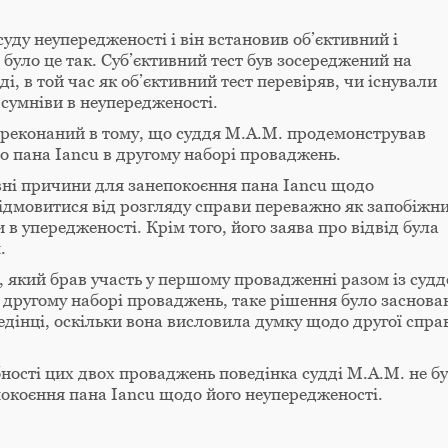
суду неупередженості і він встановив об’єктивний і
 було це так. Суб’єктивний тест був зосереджений на
і, в той час як об’єктивний тест перевіряв, чи існували
 сумніви в неупередженості.
переконаний в тому, що суддя М.А.М. продемонстрував
о пана Iancu в другому наборі проваджень.
ивні причини для занепокоєння пана Iancu щодо
відмовитися від розгляду справи переважно як запобіжн
и в упередженості. Крім того, його заява про відвід була
.
, який брав участь у першому провадженні разом із суд
в другому наборі проваджень, таке рішення було заснова
оведінці, оскільки вона висловила думку щодо другої спра
бності цих двох проваджень поведінка судді М.А.М. не б
покоєння пана Iancu щодо його неупередженості.