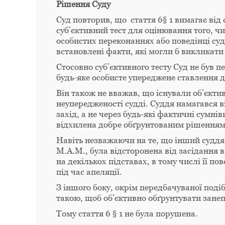
Рішення Суду
Суд повторив, що стаття 6§ 1 вимагає від 
суб’єктивний тест для оцінювання того, чи
особистих переконаннях або поведінці судд
встановлені факти, які могли б викликати
Стосовно суб’єктивного тесту Суд не був 
будь-яке особисте упереджене ставлення д
Він також не вважав, що існували об’єкт
неупередженості судді. Суддя намагався 
захід, а не через будь-які фактичні сумнів
відхилена добре обґрунтованим рішенням
Навіть незважаючи на те, що інший суддя
М.А.М., була відсторонена від засідання 
на декількох підставах, в тому числі її п
під час апеляції.
З іншого боку, окрім передбачуваної поді
такою, щоб об’єктивно обґрунтувати зане
Тому стаття 6 § 1 не була порушена.