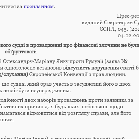
митися за
посиланням
.
Прес-рел
виданий Секретарем С
ЄСПЛ, 045, (20
04.02.2
ого судді в провадженні про фінансові злочини не бул
обґрунтовані
ві Олександру-Маріану Янку проти Румунії (заява №
ни одноголосно встановив
відсутність порушення статті 6
д/слухання)
Європейської Конвенції з прав людини.
що суддя, який брав участь в засудженні його в двох
 не міг бути неупередженим.
подібності двох наборів проваджень проти заявника за
б’єктивних причин для будь-яких побоювань щодо
 намагався відмовитися від розгляду справи, але його
енням.
ndru-Marian Iancu), є громадянином Румунії, який