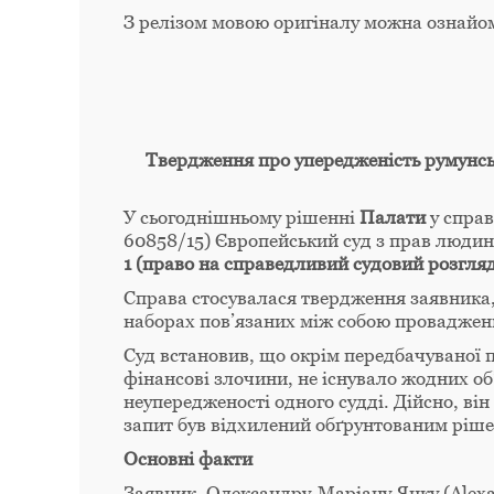
З релізом мовою оригіналу можна ознайо
Твердження про упередженість румунськ
У сьогоднішньому рішенні
Палати
у спра
60858/15) Європейський суд з прав люди
1 (право на справедливий судовий розгля
Справа стосувалася твердження заявника, 
наборах пов’язаних між собою проваджень
Суд встановив, що окрім передбачуваної 
фінансові злочини, не існувало жодних о
неупередженості одного судді. Дійсно, він
запит був відхилений обґрунтованим ріш
Основні факти
Заявник, Олександру-Маріану Янку (Alexa