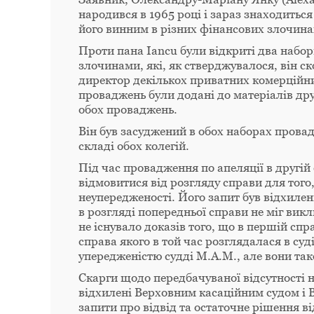
народився в 1965 році і зараз знаходиться
його винним в різних фінансових злочинах
Проти пана Iancu були відкриті два набо
злочинами, які, як стверджувалося, він ск
директор декількох приватних комерційн
проваджень були додані до матеріалів дру
обох проваджень.
Він був засуджений в обох наборах провадж
складі обох колегій.
Під час провадження по апеляції в другій
відмовитися від розгляду справи для того
неупередженості. Його запит був відхилени
в розгляді попередньої справи не міг вик
не існувало доказів того, що в першій сп
справа якого в той час розглядалася в суді
упередженістю судді M.A.M., але вони так
Скарги щодо передбачуваної відсутності н
відхилені Верховним касаційним судом і 
запити про відвід та остаточне рішення ві