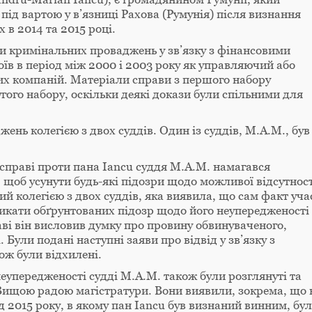
 під вартою у в’язниці Рахова (Румунія) після визнання
 в 2014 та 2015 році.
ри кримінальних проваджень у зв’язку з фінансовими
оїв в період між 2000 і 2003 року як управляючий або
их компаній. Матеріали справи з першого набору
гого набору, оскільки деякі докази були спільними для
ень колегією з двох суддів. Один із суддів, М.А.М., був
 справі проти пана Iancu суддя М.А.М. намагався
, щоб усунути будь-які підозри щодо можливої відсутност
й колегією з двох суддів, яка виявила, що сам факт уча
ликати обґрунтованих підозр щодо його неупередженості
раві він висловив думку про провину обвинуваченого,
. Були подані наступні заяви про відвід у зв’язку з
ож були відхилені.
еупередженості судді М.А.М. також були розглянуті та
Вищою радою магістратури. Вони виявили, зокрема, що 
д 2015 року, в якому пан Iancu був визнаний винним, бу