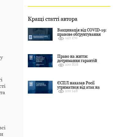
Кращі статті автора
Вакцинація від COVID-19:
правове обґрунтування
142 170
відмови і захист від
подальшої дискримінації
Право на життя:
 у
дотримання гарантій
100 828
Конвенції залежить від
оцінки якості розслідування
і
ЄСПЛ наказав Росії
сті
утриматися від атак на
100 148
цивільні об’єкти України
 та
всі
ли