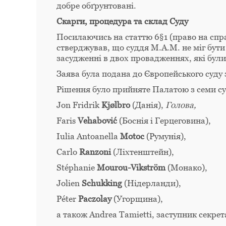
добре обґрунтовані.
Скарги, процедура та склад Суду
Посилаючись на статтю 6§1 (право на спр
стверджував, що суддя М.А.М. не міг бути
засудженні в двох провадженнях, які були
Заява була подана до Європейського суду 
Рішення було прийняте Палатою з семи су
Jon Fridrik
Kjølbro
(Данія),
Голова,
Faris
Vehabović
(Боснія і Герцеговина),
Iulia Antoanella
Motoc
(Румунія),
Carlo
Ranzoni
(Ліхтенштейн),
Stéphanie
Mourou-Vikström
(Монако),
Jolien
Schukking
(Нідерланди),
Péter
Paczolay
(Угорщина),
а також Andrea Tamietti, заступник секрет