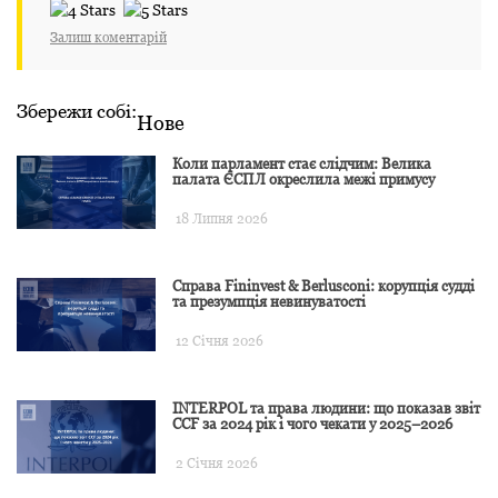
Залиш коментарій
Збережи собі:
Нове
Коли парламент стає слідчим: Велика
палата ЄСПЛ окреслила межі примусу
18 Липня 2026
Справа Fininvest & Berlusconi: корупція судді
та презумпція невинуватості
12 Січня 2026
INTERPOL та права людини: що показав звіт
CCF за 2024 рік і чого чекати у 2025–2026
2 Січня 2026