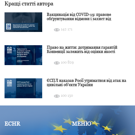
Кращі статті автора
Вакцинація від COVID-19: правове
обґрунтування відмови і захист від
подальшої дискримінації
142 171
Право на життя: дотримання гарантій
Конвенції залежить від оцінки якості
розслідування
100 829
ЄСПЛ наказав Росії утриматися від атак на
цивільні об’єкти України
100 150
ECHR
МЕНЮ