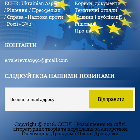
ECHR: Ukrainian Aspect
Корисні документи
Рішення
Прес-релізи
Тематичні огляди
Справа «Надтока проти
Новини і публікації
Росії» №2
Рішення
Про нас
КОНТАКТИ
e.valerevna1991@gmail.com
СЛІДКУЙТЕ ЗА НАШИМИ НОВИНАМИ
Copyright © 2018. ЄСПЛ | Розміщення на сайті
літературних творів та перекладів за авторством
Олександра Дроздова і Олени Дроздової