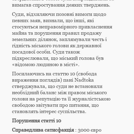
вимагав спростування деяких тверджень.
Суди, відхиляючи позовні вимоги щодо
певних заяв, визнали, що інші, які
стосуються неправомірного привласнення
майна та порушення правил продажу
земельних ділянок, заплямували честь і
гідність міського голови як державної
посадової особи. Суди також
підкреслювали, що міський голова був
«відомою людиною в місті».
Посилаючись на статтю 10 (свобода
вираження поглядів) пані Nadtoka
стверджувала, що суди не встановили
необхідний баланс між правом міського
голови на репутацію та її журналістською
свободою звітувати про питання, що
становлять інтерес суспільства.
Порушення статті 10
Справедлива сатисфакція
: 3000 євро