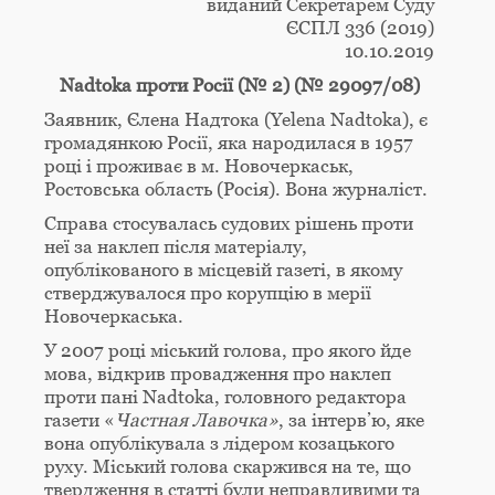
виданий Секретарем Суду
ЄСПЛ 336 (2019)
10.10.2019
Nadtoka
проти Росії (№ 2) (№ 29097/08)
Заявник, Єлена Надтока (Yelena Nadtoka), є
громадянкою Росії, яка народилася в 1957
році і проживає в м. Новочеркаськ,
Ростовська область (Росія). Вона журналіст.
Справа стосувалась судових рішень проти
неї за наклеп після матеріалу,
опублікованого в місцевій газеті, в якому
стверджувалося про корупцію в мерії
Новочеркаська.
У 2007 році міський голова, про якого йде
мова, відкрив провадження про наклеп
проти пані Nadtoka, головного редактора
газети «
Частная Лавочка»
, за інтерв’ю, яке
вона опублікувала з лідером козацького
руху. Міський голова скаржився на те, що
твердження в статті були неправдивими та