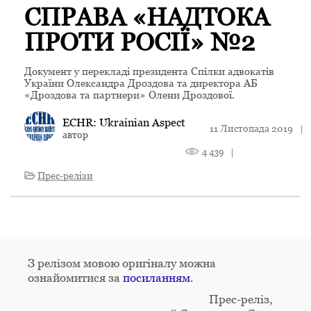
СПРАВА «НАДТОКА
ПРОТИ РОСІЇ» №2
Документ у перекладі президента Спілки адвокатів
України Олександра Дроздова та директора АБ
«Дроздова та партнери» Олени Дроздової.
ECHR: Ukrainian Aspect
11 Листопада 2019
|
автор
4 439
|
Прес-релізи
З релізом мовою оригіналу можна
ознайомитися за
посиланням
.
Прес-реліз,