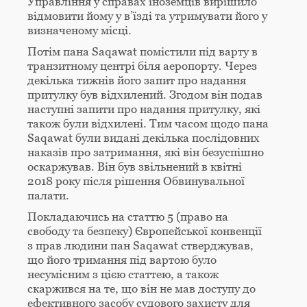
Управління у справах іноземців вирішило
відмовити йому у в’їзді та утримувати його у
визначеному місці.
Потім пана Saqawat помістили під варту в
транзитному центрі біля аеропорту. Через
декілька тижнів його запит про надання
притулку був відхилений. Згодом він подав
наступні запити про надання притулку, які
також були відхилені. Тим часом щодо пана
Saqawat були видані декілька послідовних
наказів про затримання, які він безуспішно
оскаржував. Він був звільнений в квітні
2018 року після рішення Обвинувальної
палати.
Покладаючись на статтю 5 (право на
свободу та безпеку) Європейської конвенції
з прав людини пан Saqawat стверджував,
що його тримання під вартою було
несумісним з цією статтею, а також
скаржився на те, що він не мав доступу до
ефективного засобу судового захисту для