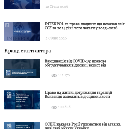
12 Січня 2026
INTERPOL та права людини: що показав звіт
CCF за 2024 рік і чого чекати у 2025–2026
2 Січня 2026
Кращі статті автора
Вакцинація від COVID-19: правове
обґрунтування відмови і захист від
подальшої дискримінації
142 170
Право на життя: дотримання гарантій
Конвенції залежить від оцінки якості
розслідування
100 828
ЄСПЛ наказав Росії утриматися від атак на
цивільні об’єкти України