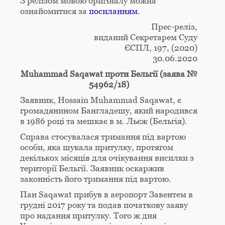
З релізом мовою оригіналу можна
ознайомитися за
посиланням
.
Прес-реліз,
виданий Секретарем Суду
ЄСПЛ, 197, (2020)
30.06.2020
Muhammad Saqawat проти Бельгії (заява №
54962/18)
Заявник, Hossain Muhammad Saqawat, є
громадянином Бангладешу, який народився
в 1986 році та мешкає в м. Льєж (Бельгія).
Справа стосувалася тримання під вартою
особи, яка шукала притулку, протягом
декількох місяців для очікування висилки з
території Бельгії. Заявник оскаржив
законність його тримання під вартою.
Пан Saqawat прибув в аеропорт Завентем в
грудні 2017 року та подав початкову заяву
про надання притулку. Того ж дня