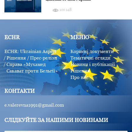
100 148
ECHR
МЕНЮ
ECHR: Ukrainian Aspect
Корисні документи
Рішення
Прес-релізи
Тематичні огляди
Справа «Мухамед
Новини і публікації
Сакават проти Бельгії»
Рішення
Про нас
КОНТАКТИ
e.valerevna1991@gmail.com
СЛІДКУЙТЕ ЗА НАШИМИ НОВИНАМИ